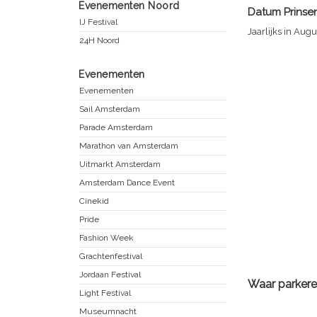
Evenementen Noord
Datum
Prinse
IJ Festival
Jaarlijks in Aug
24H Noord
Evenementen
Evenementen
Sail Amsterdam
Parade Amsterdam
Marathon van Amsterdam
Uitmarkt Amsterdam
Amsterdam Dance Event
Cinekid
Pride
Fashion Week
Grachtenfestival
Jordaan Festival
Waar parkere
Light Festival
Museumnacht