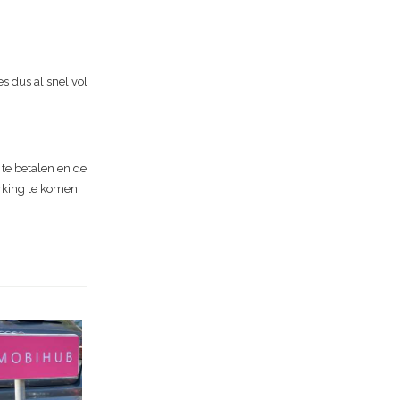
s dus al snel vol
 te betalen en de
rking te komen