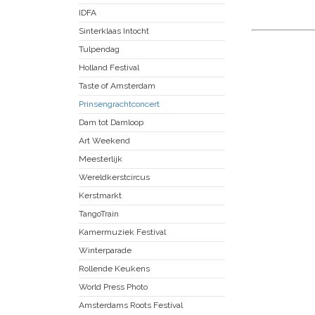
IDFA
Sinterklaas Intocht
Tulpendag
Holland Festival
Taste of Amsterdam
Prinsengrachtconcert
Dam tot Damloop
Art Weekend
Meesterlijk
Wereldkerstcircus
Kerstmarkt
TangoTrain
Kamermuziek Festival
Winterparade
Rollende Keukens
World Press Photo
Amsterdams Roots Festival