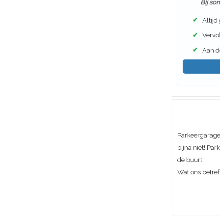
Bij so
✔
Altijd
✔
Vervol
✔
Aan de
Parkeergarage 
bijna niet! Pa
de buurt.
Wat ons betref