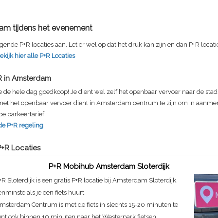
am tijdens het evenement
gende P+R locaties aan. Let er wel op dat het druk kan zijn en dan P+R locatie
ekijk hier alle P+R Locaties
R in Amsterdam
je de hele dag goedkoop! Je dient wel zelf het openbaar vervoer naar de stad
 met het openbaar vervoer dient in Amsterdam centrum te zijn om in aanme
e parkeertarief.
de P+R regeling
+R Locaties
P+R Mobihub Amsterdam Sloterdijk
+R Sloterdijk is een gratis P+R locatie bij Amsterdam Sloterdijk.
enminste als je een fiets huurt.
msterdam Centrum is met de fiets in slechts 15-20 minuten te
unt ook binnen 10 minuten naar het Westerpark fietsen.