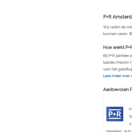
P+R Amsterd
Wij raden de vol
kunnen raken.
B
Hoe werkt P+
Bij P+R parkeer 
laatste checkin
voor het goedkop
Lees meer over 
Aanbevolen P
P
T
A
bereiken. Je k