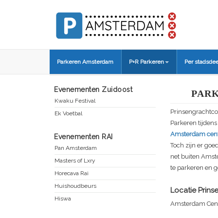
Parkeren Amsterdam
P+R Parkeren
Per stadsdee
Evenementen Zuidoost
PAR
Kwaku Festival
Prinsengrachtco
Ek Voetbal
Parkeren tijden
Amsterdam cen
Evenementen RAI
Toch zijn er goe
Pan Amsterdam
net buiten Amst
Masters of Lxry
te parkeren en g
Horecava Rai
Huishoudbeurs
Locatie
Prins
Hiswa
Amsterdam Centr