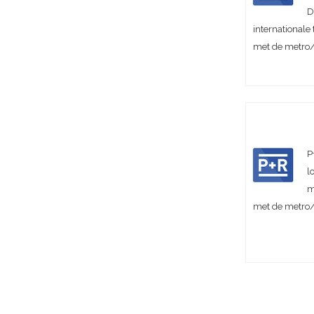
D
internationale
met de metro
P
l
m
met de metro