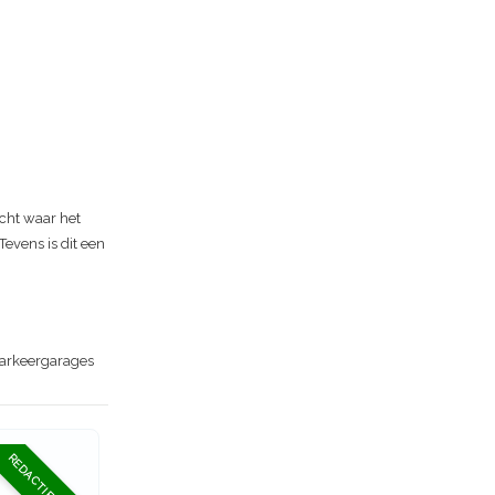
acht waar het
Tevens is dit een
 parkeergarages
REDACTIE TIP