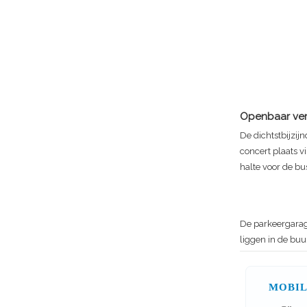
Openbaar ve
De dichtstbijzij
concert plaats vi
halte voor de bu
De parkeergarage
liggen in de buu
MOBIL