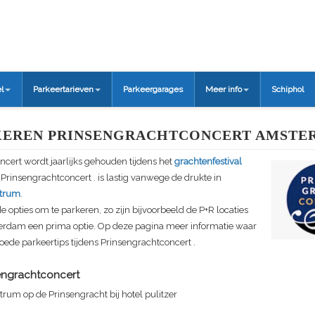
l
Parkeertarieven
Parkeergarages
Meer info
Schiphol
KEREN PRINSENGRACHTCONCERT AMSTE
ncert
wordt jaarlijks gehouden tijdens het
grachtenfestival
s
Prinsengrachtconcert
. is lastig vanwege de drukte in
trum
.
de opties om te parkeren, zo zijn bijvoorbeeld de P+R locaties
erdam een prima optie. Op deze pagina meer informatie waar
oede parkeertips tijdens
Prinsengrachtconcert
.
engrachtconcert
um op de Prinsengracht bij hotel pulitzer