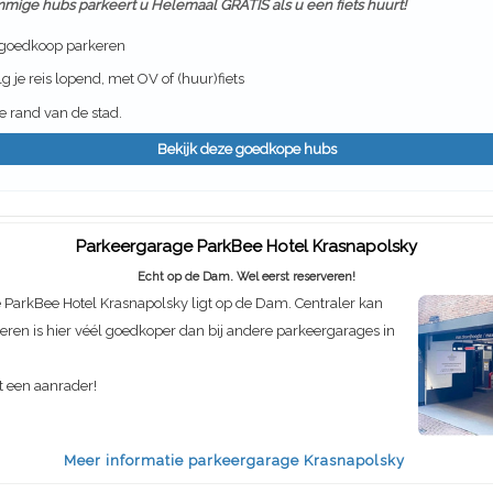
mmige hubs parkeert u Helemaal GRATIS als u een fiets huurt!
 goedkoop parkeren
g je reis lopend, met OV of (huur)fiets
 rand van de stad.
Bekijk deze goedkope hubs
Parkeergarage ParkBee Hotel Krasnapolsky
Echt op de Dam. Wel eerst reserveren!
ParkBee Hotel Krasnapolsky ligt op de Dam. Centraler kan
rkeren is hier véél goedkoper dan bij andere parkeergarages in
t een aanrader!
Meer informatie parkeergarage Krasnapolsky