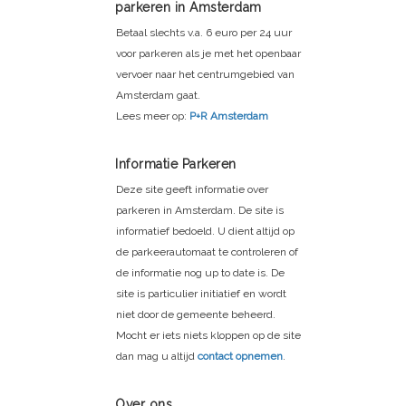
parkeren in Amsterdam
Betaal slechts v.a. 6 euro per 24 uur
voor parkeren als je met het openbaar
vervoer naar het centrumgebied van
Amsterdam gaat.
Lees meer op:
P+R Amsterdam
Informatie Parkeren
Deze site geeft informatie over
parkeren in Amsterdam. De site is
informatief bedoeld. U dient altijd op
de parkeerautomaat te controleren of
de informatie nog up to date is. De
site is particulier initiatief en wordt
niet door de gemeente beheerd.
Mocht er iets niets kloppen op de site
dan mag u altijd
contact opnemen
.
Over ons