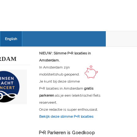
English
NIEUW: Slimme P+R locaties in
RDAM
Amsterdam.
In Amsterdam zijn
mobiliteitshub geopend.
Je kunt bij deze slimme
P+R locaties in Amsterdam
gratis
parkeren
als je een (elektrische) fiets
reserveert.
Onze redactie is super enthousiast.
Bekijk deze slimme P+R locaties
P+R Parkeren is Goedkoop