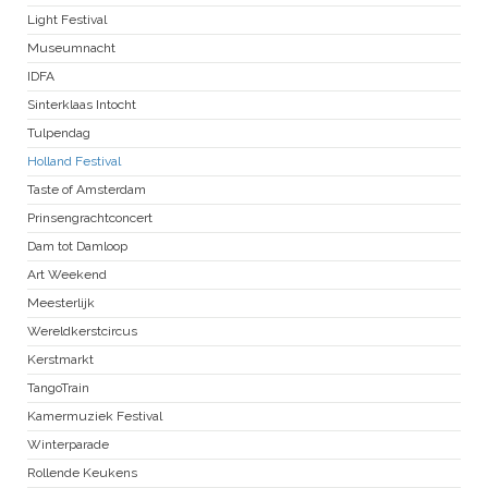
Light Festival
Museumnacht
IDFA
Sinterklaas Intocht
Tulpendag
Holland Festival
Taste of Amsterdam
Prinsengrachtconcert
Dam tot Damloop
Art Weekend
Meesterlijk
Wereldkerstcircus
Kerstmarkt
TangoTrain
Kamermuziek Festival
Winterparade
Rollende Keukens