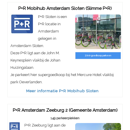
P+R Mobihub Amsterdam Sloten (Slimme P+R)
P+R Sloten is een
P+R locatie in
Amsterdam
gelegen in
Amsterdam Sloten.
Deze P+R ligt aan de John M.
Zéér goedkoop parkeen
Keynesplein vlakbij de Johan
Huizingalaan.
Je parkeert hier supergoedkoop bij het Mercure Hotel vlakbij
park Oeverlanden.
Meer informatie P+R Mobihub Sloten
P+R Amsterdam Zeeburg 2 (Gemeente Amsterdam)
149 parkeerplekken
P+R Zeeburg ligt aan de