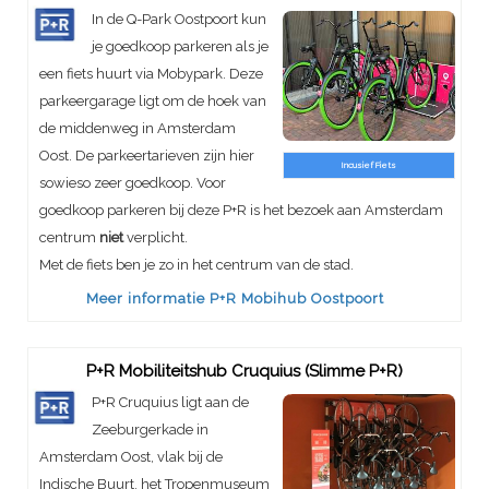
In de Q-Park Oostpoort kun
je goedkoop parkeren als je
een fiets huurt via Mobypark. Deze
parkeergarage ligt om de hoek van
de middenweg in Amsterdam
Oost. De parkeertarieven zijn hier
Incusief Fiets
sowieso zeer goedkoop. Voor
goedkoop parkeren bij deze P+R is het bezoek aan Amsterdam
centrum
niet
verplicht.
Met de fiets ben je zo in het centrum van de stad.
Meer informatie P+R Mobihub Oostpoort
P+R Mobiliteitshub Cruquius (Slimme P+R)
P+R Cruquius ligt aan de
Zeeburgerkade in
Amsterdam Oost, vlak bij de
Indische Buurt, het Tropenmuseum