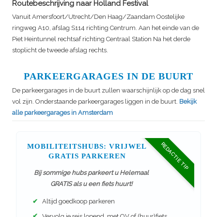
Routebeschrijving naar Holland Festival
Vanuit Amersfoort/Utrecht/Den Haag/Zaandam Oostelijke
ringweg A10, afslag S114 richting Centrum. Aan het einde van de
Piet Heintunnel rechtsaf richting Centraal Station Na het derde
stoplicht de tweede afslag rechts.
PARKEERGARAGES IN DE BUURT
De parkeergarages in de buurt zullen waarschijnlijk op de dag snel
vol zijn. Onderstaande parkeergarages liggen in de buurt.
Bekijk
alle parkeergarages in Amsterdam
REDACTIE TIP
MOBILITEITSHUBS: VRIJWEL
GRATIS PARKEREN
Bij sommige hubs parkeert u Helemaal
GRATIS als u een fiets huurt!
✔
Altijd goedkoop parkeren
✔
Vervolg je reis lopend, met OV of (huur)fiets