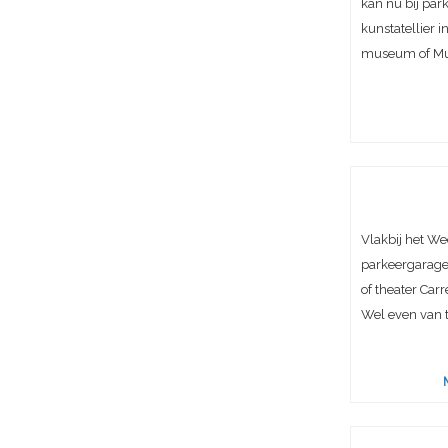
kan nu bij par
kunstatellier 
museum of Mu
Vlakbij het We
parkeergarage 
of theater Carr
Wel even van t