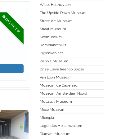
Willet Holthuysen
The Upside Down Museum
REDACTIE TIP
Street Art Museum
Straat Museum
Sexmuseum
Rembrandthuis
Pijpenkabinet
Pianola Museum
Onze Lieve heer op Solder
Van Loon Museum
Museum de Dageraad
Museum Amsterdam Noord
Multatuli Museum
Moco Museum
Micropia
Leger des Heilsmuseum
Diamant Museum