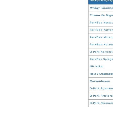
Naam parkeergarag
MyWay Paradis
Tussen de Bog
ParkBee Nassa
ParkBee Kalver
ParkBee Molen
ParkBee Keizer
Q-Park Kalverst
ParkBee Spiege
NH Hotel
Hotel Krasnapo
Markenhoven
Q-Park Bijenkor
Q-Park Amsterd
Q-Park Nieuwe