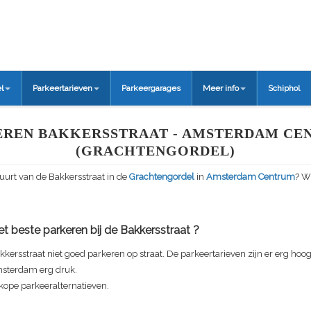
l
Parkeertarieven
Parkeergarages
Meer info
Schiphol
EREN BAKKERSSTRAAT - AMSTERDAM CE
(GRACHTENGORDEL)
buurt van de
Bakkersstraat
in de
Grachtengordel
in
Amsterdam Centrum
? W
t beste parkeren bij de
Bakkersstraat
?
kkersstraat
niet goed parkeren op straat. De parkeertarieven zijn er erg hoog 
sterdam erg druk.
kope parkeeralternatieven.