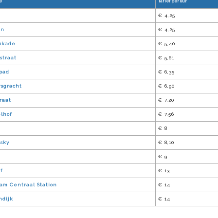
e
Tarief per uur
e
€ 4,25
en
€ 4,25
ukade
€ 5,40
straat
€ 5,61
pad
€ 6,35
sgracht
€ 6,90
raat
€ 7,20
lhof
€ 7,56
€ 8
lsky
€ 8,10
€ 9
f
€ 13
am Centraal Station
€ 14
ndijk
€ 14