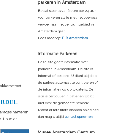
parkeren in Amsterdam
Betaal slechts v.a. 6 euro per 24 uur
voor parkeren als je met het openbaar
vervoer naar het centrumgebied van
Amsterdam gaat.
Lees meer op:
P+R Amsterdam
Informatie Parkeren
Deze site geeft informatie over
parkeren in Amsterdam. De site is
informatief bedoeld. U dient altijd op
de parkeerautomaat te controleren of
akkersstraat
.
de informatie nog up to date is. De
site is particulier initiatief en wordt
ORDEL
niet door de gemeente beheerd.
Mocht er iets niets kloppen op de site
garages hanteren
dan mag u altijd
contact opnemen
.
n. Houd er
Musea Amsterdam Centrum