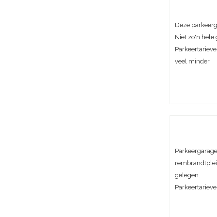
Deze parkeerga
Niet zo'n hel
Parkeertarieve
veel minder
Parkeergarage
rembrandtplein
gelegen.
Parkeertarieve