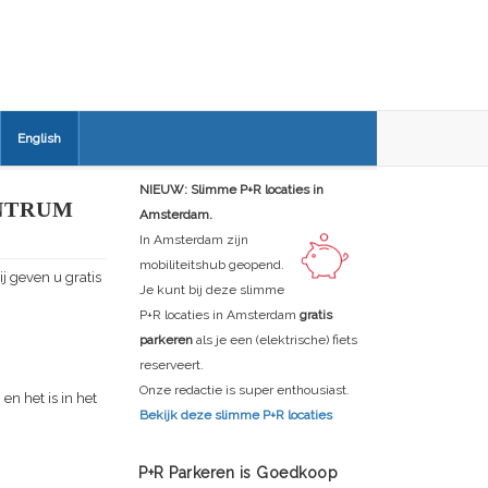
English
NIEUW: Slimme P+R locaties in
NTRUM
Amsterdam.
In Amsterdam zijn
mobiliteitshub geopend.
ij geven u gratis
Je kunt bij deze slimme
P+R locaties in Amsterdam
gratis
parkeren
als je een (elektrische) fiets
reserveert.
Onze redactie is super enthousiast.
en het is in het
Bekijk deze slimme P+R locaties
P+R Parkeren is Goedkoop