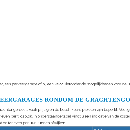
at, een parkeergarage of bij een P+R? Hieronder de mogelijkheden voor de
B
EERGARAGES RONDOM DE GRACHTENG
rachtengordel is vaak prijzig en de beschikbare plekken zijn beperkt. Veel 
rieven per tijdsblok. In onderstaande tabel vindt u een indicatie van de koste
t de tarieven per uur kunnen afwijken.