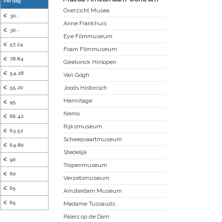
Per dag
Overzicht Musea
€ 30,-
Anne Frankhuis
€ 30,-
Eye Filmmuseum
€ 57,24
Foam Filmmuseum
€ 78,84
Geelvinck Hinlopen
€ 54,28
Van Gogh
Joods Historisch
€ 55,20
Hermitage
€ 95
Nemo
€ 66,42
Rijksmuseum
€ 63,52
Scheepvaartmuseum
€ 64,80
Stedelijk
€ 90
Tropenmuseum
€ 60
Verzetsmuseum
€ 65
Amsterdam Museum
€ 65
Madame Tussauds
Paleis op de Dam