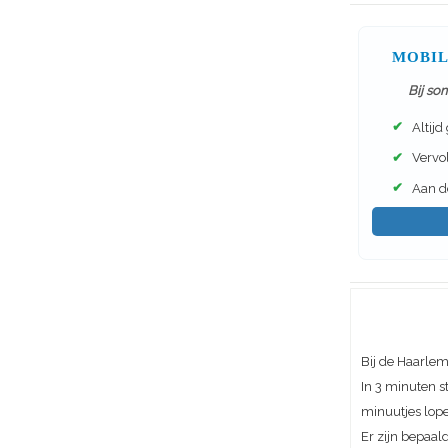
MOBIL
Bij so
✔
Altijd
✔
Vervol
✔
Aan de
Bij de Haarle
In 3 minuten st
minuutjes lop
Er zijn bepaal