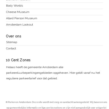
Body Worlds
Cheese Museum
Allard Pierson Museum
Amsterdam Lookout
Over ons
Sitemap
Contact
10 Cent Zones
Helaas heeft de gemeente Amsterdam alle
parkeerduurbeperkingengebieden opgeheven. Hier geldt vanaf nu het
reguliere parkeertarief voor dat gebied.
© Parkeren Amsterdam. Deze site wordt met zorg en aandacht samengesteld. Wij baseren ons
op gemeentelijke informatie en tips van bezoekers en zijn niet aansprakelijk voor enigerlei