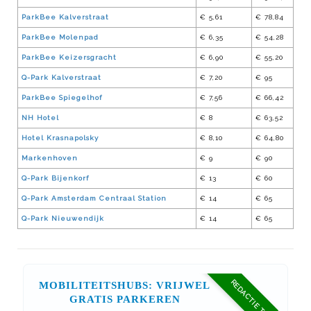
ParkBee Kalverstraat
€ 5,61
€ 78,84
ParkBee Molenpad
€ 6,35
€ 54,28
ParkBee Keizersgracht
€ 6,90
€ 55,20
Q-Park Kalverstraat
€ 7,20
€ 95
ParkBee Spiegelhof
€ 7,56
€ 66,42
NH Hotel
€ 8
€ 63,52
Hotel Krasnapolsky
€ 8,10
€ 64,80
Markenhoven
€ 9
€ 90
Q-Park Bijenkorf
€ 13
€ 60
Q-Park Amsterdam Centraal Station
€ 14
€ 65
Q-Park Nieuwendijk
€ 14
€ 65
REDACTIE TIP
MOBILITEITSHUBS: VRIJWEL
GRATIS PARKEREN