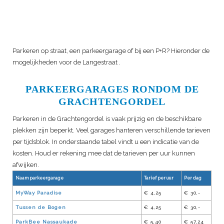
Parkeren op straat, een parkeergarage of bij een P+R? Hieronder de
mogelijkheden voor de
Langestraat
.
PARKEERGARAGES RONDOM DE
GRACHTENGORDEL
Parkeren in de Grachtengordel is vaak prijzig en de beschikbare
plekken zijn beperkt. Veel garages hanteren verschillende tarieven
per tijdsblok. In onderstaande tabel vindt u een indicatie van de
kosten. Houd er rekening mee dat de tarieven per uur kunnen
afwijken.
Naam parkeergarage
Tarief per uur
Per dag
MyWay Paradise
€ 4,25
€ 30,-
Tussen de Bogen
€ 4,25
€ 30,-
ParkBee Nassaukade
€ 5,40
€ 57,24