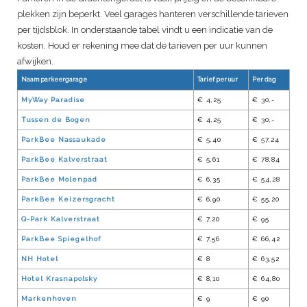
plekken zijn beperkt. Veel garages hanteren verschillende tarieven
per tijdsblok. In onderstaande tabel vindt u een indicatie van de
kosten. Houd er rekening mee dat de tarieven per uur kunnen
afwijken.
Naam parkeergarage
Tarief per uur
Per dag
MyWay Paradise
€ 4,25
€ 30,-
Tussen de Bogen
€ 4,25
€ 30,-
ParkBee Nassaukade
€ 5,40
€ 57,24
ParkBee Kalverstraat
€ 5,61
€ 78,84
ParkBee Molenpad
€ 6,35
€ 54,28
ParkBee Keizersgracht
€ 6,90
€ 55,20
Q-Park Kalverstraat
€ 7,20
€ 95
ParkBee Spiegelhof
€ 7,56
€ 66,42
NH Hotel
€ 8
€ 63,52
Hotel Krasnapolsky
€ 8,10
€ 64,80
Markenhoven
€ 9
€ 90