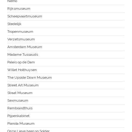
Nemo
Rijksmuseum
Scheepvaartmuseum
Stedelijk
Tropenmuseum
Verzetsmuseum
Amsterdam Museum
Madame Tussauds
Paleis op de Dam
Willet Holthuysen
The Upside Down Museum
Street Art Museum
Straat Museum
Sexmuseum
Rembrandthuis
Pijpenkabinet
Pianola Museum
Onze Lieve heer op Solder