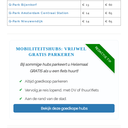
Q-Park Bijenkorf
€ 13
€ 60
Q-Park Amsterdam Centraal Station
€ 14
€ 65
Q-Park Nieuwendijk
€ 14
€ 65
REDACTIE TIP
MOBILITEITSHUBS: VRIJWEL
GRATIS PARKEREN
Bij sommige hubs parkeert u Helemaal
GRATIS als u een fiets huurt!
✔
Altijd goedkoop parkeren
✔
Vervolg je reis lopend, met OV of (huur)fiets
✔
Aan de rand van de stad.
Bekijk deze goedkope hubs