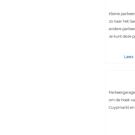
Kleine parkeer
zo naar het Sa
andere parkeer
Je kunt deze p
Lees
Parkeergarage
om de hoek van
Cuypmarkt en 