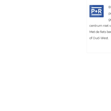
B
p
g
centrum niet v
Met de fiets 
of Oud-West.