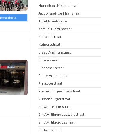
Henrick de Keijserstraat
Jacob Israël de Haanstraat
arkeren bij fiets
Jozef Israelskade
Karel du Jardinstraat
Korte Tolstraat
Kuipersstraat
Lizzy Ansinghstraat
Lutmastraat
Pienemanstraat
Pieter Aertszstraat
Pijnackerstraat
Rustenburgerdwarsstraat
Rustenburgerstraat
Servaes Noutsstraat
Sint Willibrordusdwarsstraat
Sint Willibrordusstraat
Toldwarsstraat