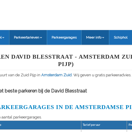
l
Parkeertarieven
Parkeergarages
Meer info
Schiphol
EN DAVID BLESSTRAAT - AMSTERDAM ZUI
PIJP)
uurt van de Zuid Pijp in
Amsterdam Zuid
. Wij geven u gratis parkeeradvies.
t beste parkeren bij de David Blesstraat
ARKEERGARAGES IN DE AMSTERDAMSE PI
n aantal parkeergarages.
e
Tarief per uur
Pe