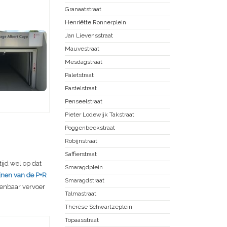
Granaatstraat
Henriëtte Ronnerplein
Jan Lievensstraat
Mauvestraat
Mesdagstraat
Paletstraat
Pastelstraat
Penseelstraat
Pieter Lodewijk Takstraat
Poggenbeekstraat
Robijnstraat
Saffierstraat
ijd wel op dat
Smaragdplein
ijnen van de P+R
Smaragdstraat
penbaar vervoer
Talmastraat
Thérèse Schwartzeplein
Topaasstraat