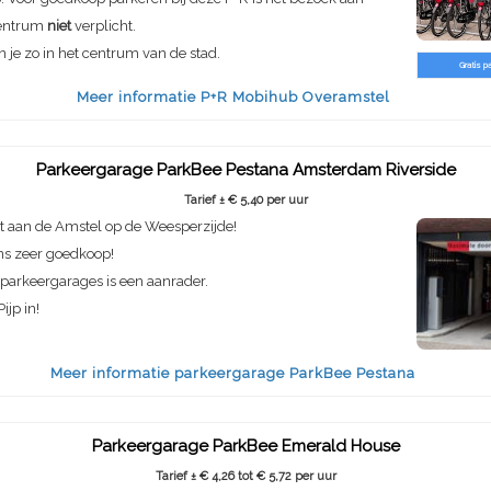
entrum
niet
verplicht.
n je zo in het centrum van de stad.
Gratis p
Meer informatie P+R Mobihub Overamstel
Parkeergarage ParkBee Pestana Amsterdam Riverside
Tarief ± € 5,40 per uur
t aan de Amstel op de Weesperzijde!
ns zeer goedkoop!
parkeergarages is een aanrader.
ijp in!
Meer informatie parkeergarage ParkBee Pestana
Parkeergarage ParkBee Emerald House
Tarief ± € 4,26 tot € 5,72 per uur