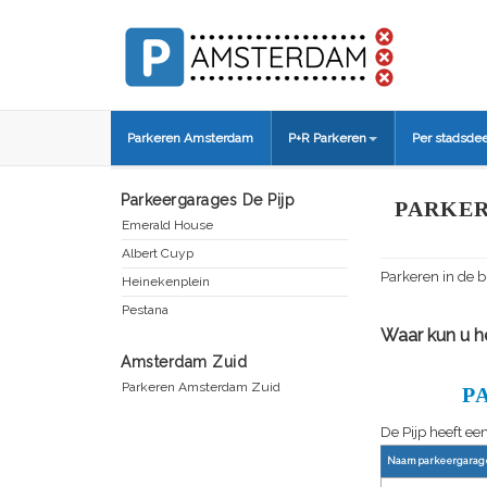
Parkeren Amsterdam
P+R Parkeren
Per stadsdee
Parkeergarages De Pijp
PARKER
Emerald House
Albert Cuyp
Parkeren in de b
Heinekenplein
Pestana
Waar kun u he
Amsterdam Zuid
Parkeren Amsterdam Zuid
P
De Pijp heeft ee
Naam parkeergarag