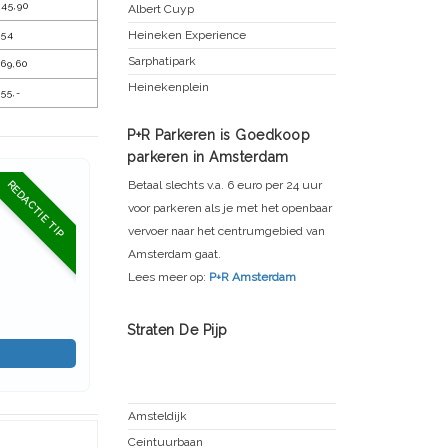
45,90
Albert Cuyp
Heineken Experience
 54
Sarphatipark
69,60
Heinekenplein
55,-
P+R Parkeren is Goedkoop
parkeren in Amsterdam
Betaal slechts v.a. 6 euro per 24 uur
REDACTIE TIP
voor parkeren als je met het openbaar
vervoer naar het centrumgebied van
Amsterdam gaat.
Lees meer op:
P+R Amsterdam
Straten De Pijp
Oude Pijp
Amsteldijk
Ceintuurbaan