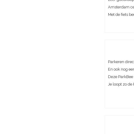
Amsterdam c
Met de fiets be
Parkeren direc
En ook nog ee
Deze ParkBee 
Je loopt zo de P