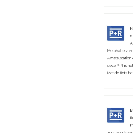
P
d
A
Metohalte van 
Amstelstation 
deze P+R is h
Met de fiets be
B
f
r
zeer goedkoop.