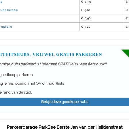
na
€ 4,59
€ 
ouderskade
€ 5,61
€
€ 6,96
€ 
nplein
€ 7,20
€ 
ITEITSHUBS: VRIJWEL GRATIS PARKEREN
mmige hubs parkeert u Helemaal GRATIS als u een fiets huurt!
 goedkoop parkeren
g je reis lopend, met OV of (huur)fiets
 rand van de stad.
Bekijk deze goedkope hubs
Parkeergarage ParkBee Eerste Jan van der Heijdenstraat