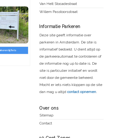
Van Helt Stocadestraat
Willem Passtoorsstraat
Informatie Parkeren
Deze site geeft informatie over
parkeren in Amsterdam. De site is
informatief bedoeld. U dient altijd op
arkeren bij fiets
de parkeerautomaat te controleren of
de informatie nog up to date is. De
site is particulier initiatief en wordt
niet door de gemeente beheerd.
Mocht er iets niets kloppen op de site
dan mag u altijd
contact opnemen
.
Over ons
Sitemap
Contact
10 Cent Zones