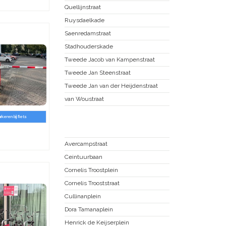
Quellijnstraat
Ruysdaelkade
Saenredamstraat
Stadhouderskade
Tweede Jacob van Kampenstraat
Tweede Jan Steenstraat
Tweede Jan van der Heijdenstraat
van Woustraat
arkeren bij fiets
Nieuwe Pijp
Avercampstraat
Ceintuurbaan
Cornelis Troostplein
Cornelis Trooststraat
Cullinanplein
Dora Tamanaplein
Henrick de Keijserplein