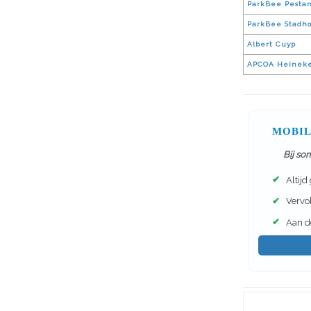
ParkBee Pesta
ParkBee Stadh
Albert Cuyp
APCOA Heineke
MOBIL
Bij so
✔
Altijd
✔
Vervol
✔
Aan de