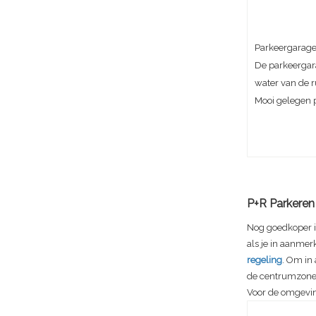
Parkeergarage 
De parkeergar
water van de 
Mooi gelegen 
P+R Parkeren 
Nog goedkoper is
als je in aanmer
regeling
. Om in
de centrumzone
Voor de omgeving