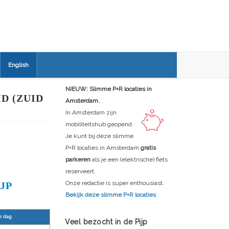
English
NIEUW: Slimme P+R locaties in
D (ZUID
Amsterdam.
In Amsterdam zijn
mobiliteitshub geopend.
Je kunt bij deze slimme
P+R locaties in Amsterdam
gratis
parkeren
als je een (elektrische) fiets
reserveert.
Onze redactie is super enthousiast.
JP
Bekijk deze slimme P+R locaties
r dag
Veel bezocht in de Pijp