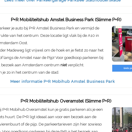
Lees meer over Parkeergarage ParkBee Stadhouderskade
P+R Mobiliteitshub Amstel Business Park (Slimme P+R)
arkeer je auto bij P+R Amstel Business Park en vermijd de
rukte van het centrum. Deze locatie ligt vlak bij de A10 in
msterdam Oost.
der Madeweg ligt vrijwel om de hoek en je fietst zo naar het
of langs de Amstel naar de Pijp! Voor goedkoop parkeren bij
et bezoek aan Amsterdam centrum
niet
verplicht.
Gratis p
n je zo in het centrum van de stad.
Meer informatie P+R Mobihub Amstel Business Park
P+R Mobiliteitshub Overamstel (Slimme P+R)
ij P+R Mobihub Overamstel kun je gratis parkeren als je een
iets huurt. De P+R ligt ideaal aan voor een bezoek aan de
ivierenbuurt of de pijp. De parkeertarieven zijn hier sowieso
 Voor goedkoop parkeren bij deze P+R is het bezoek aan