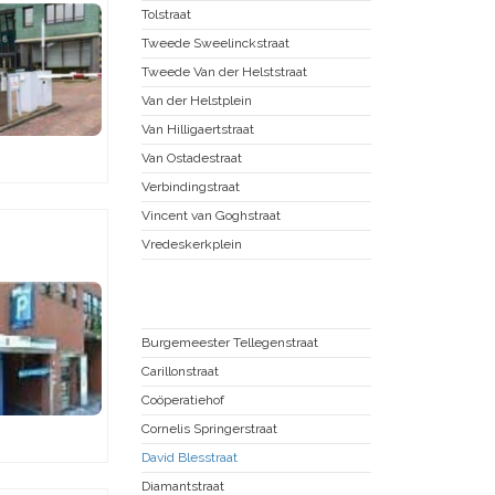
Tolstraat
Tweede Sweelinckstraat
Tweede Van der Helststraat
Van der Helstplein
Van Hilligaertstraat
Van Ostadestraat
Verbindingstraat
Vincent van Goghstraat
Vredeskerkplein
Zuid Pijp
Burgemeester Tellegenstraat
Carillonstraat
Coöperatiehof
Cornelis Springerstraat
David Blesstraat
Diamantstraat