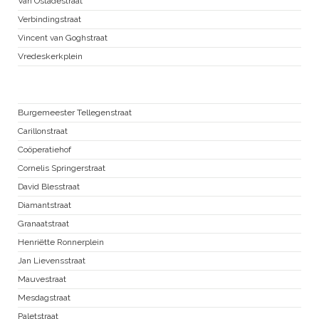
Van Ostadestraat
Verbindingstraat
Vincent van Goghstraat
Vredeskerkplein
Zuid Pijp
Burgemeester Tellegenstraat
Carillonstraat
Coöperatiehof
Cornelis Springerstraat
David Blesstraat
Diamantstraat
Granaatstraat
Henriëtte Ronnerplein
Jan Lievensstraat
Mauvestraat
Mesdagstraat
Paletstraat