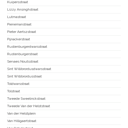
Kuipersstraat
Lizzy Ansinghstraat
Lutmastraat
Pienemanstraat
Pieter Aertszstraat
Pijnackerstraat
Rustenburgerdwarsstraat
Rustenburgerstraat
Servaes Noutsstraat
Sint Willibrordusdwarsstraat
Sint Willibrordusstraat
Toldwarsstraat
Tolstraat
Tweede Sweelinckstraat
Tweede Van der Helststraat
Van der Helstplein
Van Hilligaertstraat