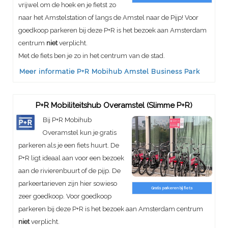
vrijwel om de hoek en je fietst zo
naar het Amstelstation of langs de Amstel naar de Pijp! Voor
goedkoop parkeren bij deze P+R is het bezoek aan Amsterdam
centrum
niet
verplicht.
Met de fiets ben je zo in het centrum van de stad.
Meer informatie P+R Mobihub Amstel Business Park
P+R Mobiliteitshub Overamstel (Slimme P+R)
Bij P+R Mobihub
Overamstel kun je gratis
parkeren als je een fiets huurt. De
P+R ligt ideaal aan voor een bezoek
aan de rivierenbuurt of de pijp. De
parkeertarieven zijn hier sowieso
Gratis parkeren bij fiets
zeer goedkoop. Voor goedkoop
parkeren bij deze P+R is het bezoek aan Amsterdam centrum
niet
verplicht.