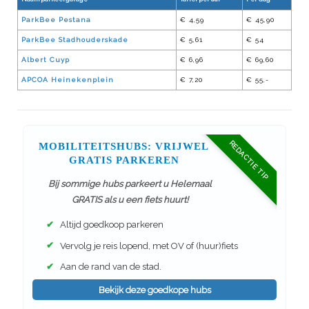
ParkBee Pestana
€ 4,59
€ 45,90
ParkBee Stadhouderskade
€ 5,61
€ 54
Albert Cuyp
€ 6,96
€ 69,60
APCOA Heinekenplein
€ 7,20
€ 55,-
REDACTIE TIP
MOBILITEITSHUBS: VRIJWEL
GRATIS PARKEREN
Bij sommige hubs parkeert u Helemaal
GRATIS als u een fiets huurt!
✔
Altijd goedkoop parkeren
✔
Vervolg je reis lopend, met OV of (huur)fiets
✔
Aan de rand van de stad.
Bekijk deze goedkope hubs