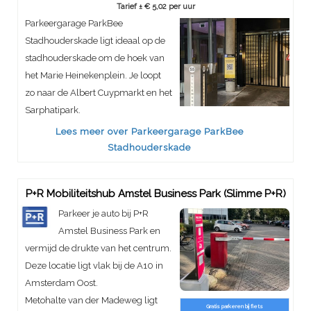
Tarief ± € 5,02 per uur
Parkeergarage ParkBee
Stadhouderskade ligt ideaal op de
stadhouderskade om de hoek van
het Marie Heinekenplein. Je loopt
zo naar de Albert Cuypmarkt en het
Sarphatipark.
Lees meer over Parkeergarage ParkBee
Stadhouderskade
P+R Mobiliteitshub Amstel Business Park (Slimme P+R)
Parkeer je auto bij P+R
Amstel Business Park en
vermijd de drukte van het centrum.
Deze locatie ligt vlak bij de A10 in
Amsterdam Oost.
Metohalte van der Madeweg ligt
Gratis parkeren bij fiets