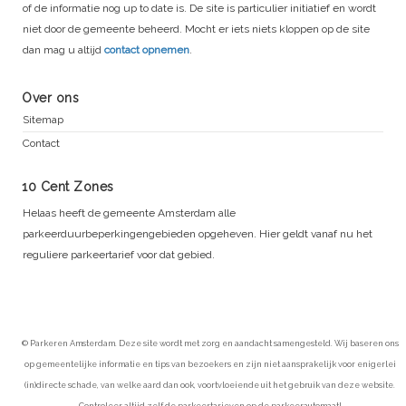
of de informatie nog up to date is. De site is particulier initiatief en wordt
niet door de gemeente beheerd. Mocht er iets niets kloppen op de site
dan mag u altijd
contact opnemen
.
Over ons
Sitemap
Contact
10 Cent Zones
Helaas heeft de gemeente Amsterdam alle
parkeerduurbeperkingengebieden opgeheven. Hier geldt vanaf nu het
reguliere parkeertarief voor dat gebied.
© Parkeren Amsterdam. Deze site wordt met zorg en aandacht samengesteld. Wij baseren ons
op gemeentelijke informatie en tips van bezoekers en zijn niet aansprakelijk voor enigerlei
(in)directe schade, van welke aard dan ook, voortvloeiende uit het gebruik van deze website.
Controleer altijd zelf de parkeertarieven op de parkeerautomaat!