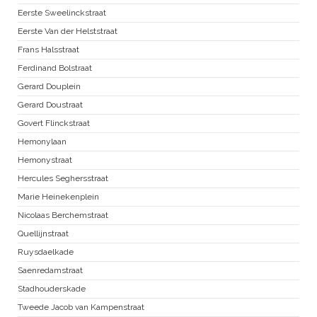
Eerste Sweelinckstraat
Eerste Van der Helststraat
Frans Halsstraat
Ferdinand Bolstraat
Gerard Douplein
Gerard Doustraat
Govert Flinckstraat
Hemonylaan
Hemonystraat
Hercules Seghersstraat
Marie Heinekenplein
Nicolaas Berchemstraat
Quellijnstraat
Ruysdaelkade
Saenredamstraat
Stadhouderskade
Tweede Jacob van Kampenstraat