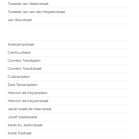
Tweede Jan Steenstraat
Tweede Jan van der Heijdenstraat
van Woustraat
Nieuwe Pijp
Avercampstraat
Ceintuurbaan
Cornelis Troostplein
Cornelis Trooststraat
Cullinanplein
Dora Tamanaplein
Henrick de Keijserplein
Henrick de Keijserstraat
Jacob Israël de Haanstraat
Jozef Israelskade
Karel du Jardinstraat
Korte Tolstraat