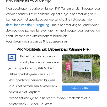
P+R Parkeren voor de Pijp
Nog goedkoper is parkeren bij een P+R Terrein en dan het openbaar
vervoer nemen. Let er altijd wel op dat als je in aanmerking wilt
komen voor het goedkope parkeertarief dat je voldoet aan de
richtlijnen van de P+R regeling
. Om in aanmerking te komen voor
de goedkope parkeertarieven dient u met het openbaar vervoer de
centrumzone van Amsterdam te bezoeken.
Voor de omgeving van de Pijp adviseren wij:
P+R Mobiliteitshub IJsbaanpad (Slimme P+R)
Bij het Frans Ottenstadion
vlakbij het stadionplein kun
je gratis parkeren bij P+R Mobian
IJsbaanpad als je een fiets huurt.
Voor goedkoop parkeren bij deze
P+R is het bezoek aan Amsterdam
Gratis parkeren bij fiets
centrum niet verplicht.
Met de fiets ben je zo in het centrum van Amsterdam of in
Amsterdam Zuid of Oud-West.