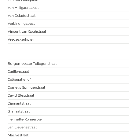
Van Hilligaertstraat
Van Ostadestraat
Verbindingstraat
Vincent van Goghstraat
Vredeskerkplein
Zuid Pijp
Burgemeester Tellegenstraat
Carillonstraat
Coöperatiehof
Cornelis Springerstraat
David Blesstraat
Diamantstraat
Granaatstraat
Henriëtte Ronnerplein
Jan Lievensstraat
Mauvestraat