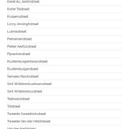
Karel du Jardinstraat
Korte Tolstraat
Kuipersstraat
Lizzy Ansinghstraat
Lutmastraat
Pienemanstraat
Pieter Aertszstraat
Pijnackerstraat
Rustenburgerdwarsstraat
Rustenburgerstraat
Servaes Noutsstraat
Sint Willibrordusdwarsstraat
Sint Willibrordusstraat
Toldwarsstraat
Tolstraat
Tweede Sweelinckstraat
Tweede Van der Helststraat
Van der Helstplein