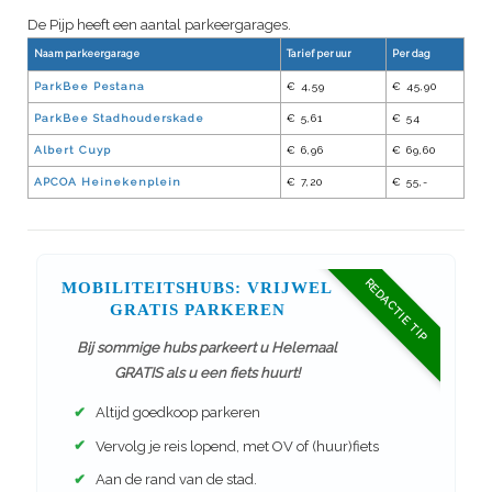
De Pijp heeft een aantal parkeergarages.
Naam parkeergarage
Tarief per uur
Per dag
ParkBee Pestana
€ 4,59
€ 45,90
ParkBee Stadhouderskade
€ 5,61
€ 54
Albert Cuyp
€ 6,96
€ 69,60
APCOA Heinekenplein
€ 7,20
€ 55,-
REDACTIE TIP
MOBILITEITSHUBS: VRIJWEL
GRATIS PARKEREN
Bij sommige hubs parkeert u Helemaal
GRATIS als u een fiets huurt!
✔
Altijd goedkoop parkeren
✔
Vervolg je reis lopend, met OV of (huur)fiets
✔
Aan de rand van de stad.