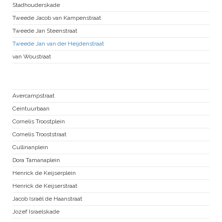
Stadhouderskade
Tweede Jacob van Kampenstraat
Tweede Jan Steenstraat
Tweede Jan van der Heijdenstraat
van Woustraat
Nieuwe Pijp
Avercampstraat
Ceintuurbaan
Cornelis Troostplein
Cornelis Trooststraat
Cullinanplein
Dora Tamanaplein
Henrick de Keijserplein
Henrick de Keijserstraat
Jacob Israël de Haanstraat
Jozef Israelskade