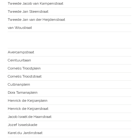
Tweede Jacob van Kampenstraat
Tweede Jan Steenstraat
Tweede Jan van der Heijdenstraat
van Woustraat
Nieuwe Pijp
Avercampstraat
Ceintuurbaan
Cornelis Troostplein
Cornelis Trooststraat
Cullinanplein
Dora Tamanaplein
Henrick de Keijserplein
Henrick de Keijserstraat
Jacob Israël de Haanstraat
Jozef Israelskade
Karel du Jardinstraat