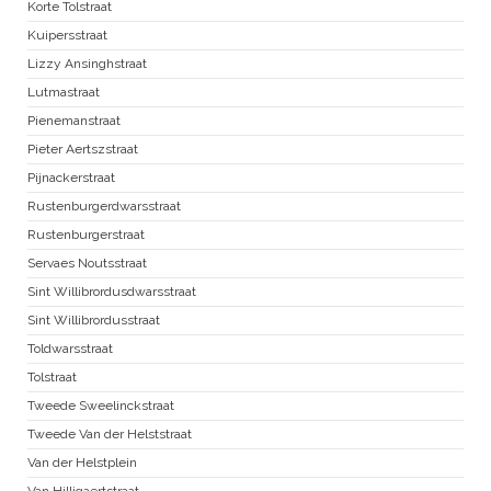
Korte Tolstraat
Kuipersstraat
Lizzy Ansinghstraat
Lutmastraat
Pienemanstraat
Pieter Aertszstraat
Pijnackerstraat
Rustenburgerdwarsstraat
Rustenburgerstraat
Servaes Noutsstraat
Sint Willibrordusdwarsstraat
Sint Willibrordusstraat
Toldwarsstraat
Tolstraat
Tweede Sweelinckstraat
Tweede Van der Helststraat
Van der Helstplein
Van Hilligaertstraat