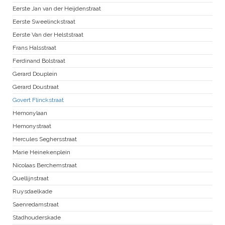
Eerste Jan van der Heijdenstraat
Eerste Sweelinckstraat
Eerste Van der Helststraat
Frans Halsstraat
Ferdinand Bolstraat
Gerard Douplein
Gerard Doustraat
Govert Flinckstraat
Hemonylaan
Hemonystraat
Hercules Seghersstraat
Marie Heinekenplein
Nicolaas Berchemstraat
Quellijnstraat
Ruysdaelkade
Saenredamstraat
Stadhouderskade