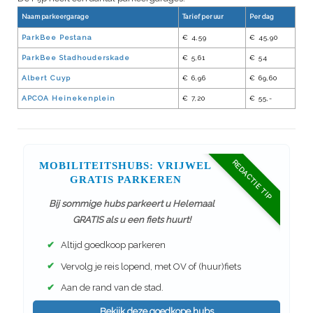
Naam parkeergarage
Tarief per uur
Per dag
ParkBee Pestana
€ 4,59
€ 45,90
ParkBee Stadhouderskade
€ 5,61
€ 54
Albert Cuyp
€ 6,96
€ 69,60
APCOA Heinekenplein
€ 7,20
€ 55,-
REDACTIE TIP
MOBILITEITSHUBS: VRIJWEL
GRATIS PARKEREN
Bij sommige hubs parkeert u Helemaal
GRATIS als u een fiets huurt!
✔
Altijd goedkoop parkeren
✔
Vervolg je reis lopend, met OV of (huur)fiets
✔
Aan de rand van de stad.
Bekijk deze goedkope hubs