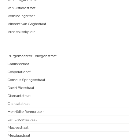
Van Ostadestraat
Verbindingstraat
Vincent van Goghstraat
Vredeskerkplein
Zuid Pijp
Burgemeester Tellegenstraat
Carillonstraat
Coöperatiehof
Cornelis Springerstraat
David Blesstraat
Diamantstraat
Granaatstraat
Henriëtte Ronnerplein
Jan Lievensstraat
Mauvestraat
Mesdagstraat