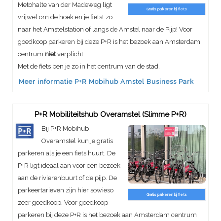
Metohalte van der Madeweg ligt
Gratis parkeren bij fiets
vrijwel om de hoek en je fietst zo
naar het Amstelstation of langs de Amstel naar de Pijp! Voor
goedkoop parkeren bij deze P+R is het bezoek aan Amsterdam
centrum
niet
verplicht.
Met de fiets ben je zo in het centrum van de stad.
Meer informatie P+R Mobihub Amstel Business Park
P+R Mobiliteitshub Overamstel (Slimme P+R)
Bij P+R Mobihub
Overamstel kun je gratis
parkeren als je een fiets huurt. De
P+R ligt ideaal aan voor een bezoek
aan de rivierenbuurt of de pijp. De
parkeertarieven zijn hier sowieso
Gratis parkeren bij fiets
zeer goedkoop. Voor goedkoop
parkeren bij deze P+R is het bezoek aan Amsterdam centrum