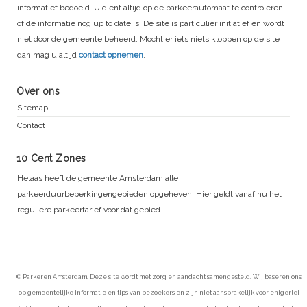
informatief bedoeld. U dient altijd op de parkeerautomaat te controleren
of de informatie nog up to date is. De site is particulier initiatief en wordt
niet door de gemeente beheerd. Mocht er iets niets kloppen op de site
dan mag u altijd
contact opnemen
.
Over ons
Sitemap
Contact
10 Cent Zones
Helaas heeft de gemeente Amsterdam alle
parkeerduurbeperkingengebieden opgeheven. Hier geldt vanaf nu het
reguliere parkeertarief voor dat gebied.
© Parkeren Amsterdam. Deze site wordt met zorg en aandacht samengesteld. Wij baseren ons
op gemeentelijke informatie en tips van bezoekers en zijn niet aansprakelijk voor enigerlei