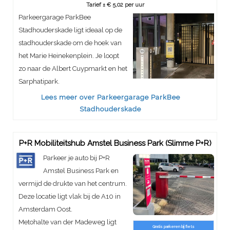
Tarief ± € 5,02 per uur
Parkeergarage ParkBee
Stadhouderskade ligt ideaal op de
stadhouderskade om de hoek van
het Marie Heinekenplein. Je loopt
zo naar de Albert Cuypmarkt en het
Sarphatipark.
Lees meer over Parkeergarage ParkBee
Stadhouderskade
P+R Mobiliteitshub Amstel Business Park (Slimme P+R)
Parkeer je auto bij P+R
Amstel Business Park en
vermijd de drukte van het centrum.
Deze locatie ligt vlak bij de A10 in
Amsterdam Oost.
Metohalte van der Madeweg ligt
Gratis parkeren bij fiets