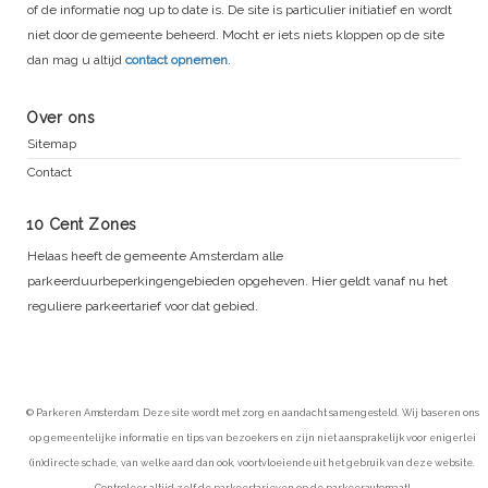
of de informatie nog up to date is. De site is particulier initiatief en wordt
niet door de gemeente beheerd. Mocht er iets niets kloppen op de site
dan mag u altijd
contact opnemen
.
Over ons
Sitemap
Contact
10 Cent Zones
Helaas heeft de gemeente Amsterdam alle
parkeerduurbeperkingengebieden opgeheven. Hier geldt vanaf nu het
reguliere parkeertarief voor dat gebied.
© Parkeren Amsterdam. Deze site wordt met zorg en aandacht samengesteld. Wij baseren ons
op gemeentelijke informatie en tips van bezoekers en zijn niet aansprakelijk voor enigerlei
(in)directe schade, van welke aard dan ook, voortvloeiende uit het gebruik van deze website.
Controleer altijd zelf de parkeertarieven op de parkeerautomaat!