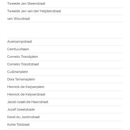
Tweede Jan Steenstraat
Tweede Jan van der Heijdenstraat
van Woustraat
Nieuwe Pijp
Avercampstraat
Ceintuurbaan
Cornelis Troostplein
Cornelis Trooststraat
Cullinanplein
Dora Tamanaplein
Henrick de Keijserplein
Henrick de Keijserstraat
Jacob Israël de Haanstraat
Jozef Israelskade
Karel du Jardinstraat
Korte Tolstraat