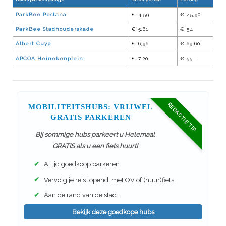
ParkBee Pestana
€ 4,59
€ 45,90
ParkBee Stadhouderskade
€ 5,61
€ 54
Albert Cuyp
€ 6,96
€ 69,60
APCOA Heinekenplein
€ 7,20
€ 55,-
REDACTIE TIP
MOBILITEITSHUBS: VRIJWEL
GRATIS PARKEREN
Bij sommige hubs parkeert u Helemaal
GRATIS als u een fiets huurt!
✔
Altijd goedkoop parkeren
✔
Vervolg je reis lopend, met OV of (huur)fiets
✔
Aan de rand van de stad.
Bekijk deze goedkope hubs