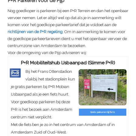
P+R Parkeren voor de Pijp
Nog goedkoper is parkeren bij een P+R Terrein en dan het openbaar
vervoer nemen. Let er altijd wel op dat als je in aanmerking wilt
komen voor het goedkope parkeertarief dat je voldoet aan de
richtlijnen van de P+R regeling
. Om in aanmerking te komen voor
de goedkope parkeertarieven dient u met het openbaar vervoer de
centrumzone van Amsterdam te bezoeken.
Voor de omgeving van de Pijp adviseren wij:
P+R Mobiliteitshub IJsbaanpad (Slimme P+R)
Bij het Frans Ottenstadion
vlakbij het stadionplein kun
je gratis parkeren bij P+R Mobian
IJsbaanpad als je een fiets huurt.
Voor goedkoop parkeren bij deze
P+R is het bezoek aan Amsterdam
Gratis parkeren bij fiets
centrum niet verplicht.
Met de fiets ben je zo in het centrum van Amsterdam of in
Amsterdam Zuid of Oud-West.