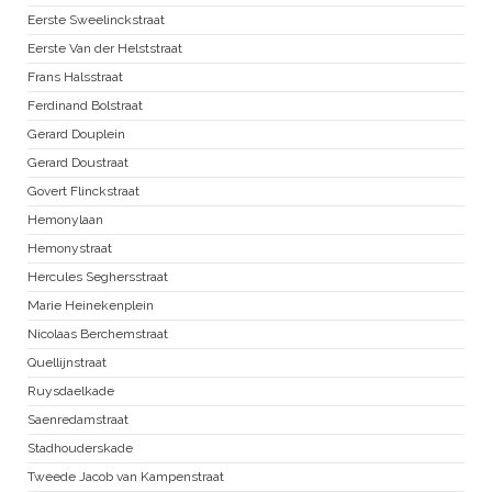
Eerste Sweelinckstraat
Eerste Van der Helststraat
Frans Halsstraat
Ferdinand Bolstraat
Gerard Douplein
Gerard Doustraat
Govert Flinckstraat
Hemonylaan
Hemonystraat
Hercules Seghersstraat
Marie Heinekenplein
Nicolaas Berchemstraat
Quellijnstraat
Ruysdaelkade
Saenredamstraat
Stadhouderskade
Tweede Jacob van Kampenstraat