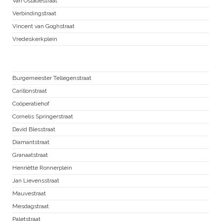
Van Ostadestraat
Verbindingstraat
Vincent van Goghstraat
Vredeskerkplein
Zuid Pijp
Burgemeester Tellegenstraat
Carillonstraat
Coöperatiehof
Cornelis Springerstraat
David Blesstraat
Diamantstraat
Granaatstraat
Henriëtte Ronnerplein
Jan Lievensstraat
Mauvestraat
Mesdagstraat
Paletstraat