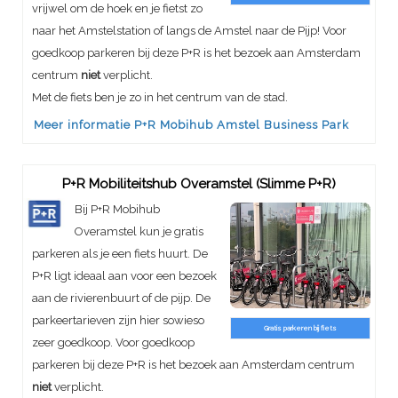
vrijwel om de hoek en je fietst zo
naar het Amstelstation of langs de Amstel naar de Pijp! Voor
goedkoop parkeren bij deze P+R is het bezoek aan Amsterdam
centrum
niet
verplicht.
Met de fiets ben je zo in het centrum van de stad.
Meer informatie P+R Mobihub Amstel Business Park
P+R Mobiliteitshub Overamstel (Slimme P+R)
Bij P+R Mobihub
Overamstel kun je gratis
parkeren als je een fiets huurt. De
P+R ligt ideaal aan voor een bezoek
aan de rivierenbuurt of de pijp. De
parkeertarieven zijn hier sowieso
Gratis parkeren bij fiets
zeer goedkoop. Voor goedkoop
parkeren bij deze P+R is het bezoek aan Amsterdam centrum
niet
verplicht.