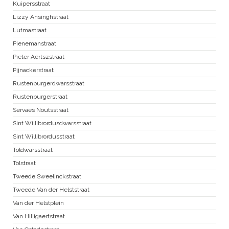
Kuipersstraat
Lizzy Ansinghstraat
Lutmastraat
Pienemanstraat
Pieter Aertszstraat
Pijnackerstraat
Rustenburgerdwarsstraat
Rustenburgerstraat
Servaes Noutsstraat
Sint Willibrordusdwarsstraat
Sint Willibrordusstraat
Toldwarsstraat
Tolstraat
Tweede Sweelinckstraat
Tweede Van der Helststraat
Van der Helstplein
Van Hilligaertstraat