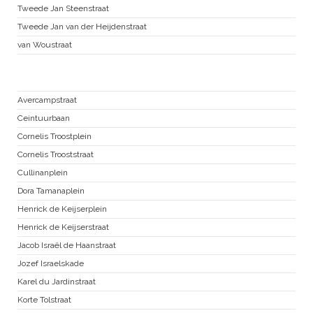
Tweede Jan Steenstraat
Tweede Jan van der Heijdenstraat
van Woustraat
Nieuwe Pijp
Avercampstraat
Ceintuurbaan
Cornelis Troostplein
Cornelis Trooststraat
Cullinanplein
Dora Tamanaplein
Henrick de Keijserplein
Henrick de Keijserstraat
Jacob Israël de Haanstraat
Jozef Israelskade
Karel du Jardinstraat
Korte Tolstraat