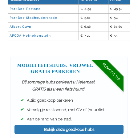
ParkBee Pestana
€ 4,59
€ 45,90
ParkBee Stadhouderskade
€ 5,61
€ 54
Albert Cuyp
€ 6,96
€ 69,60
APCOA Heinekenplein
€ 7,20
€ 55,-
REDACTIE TIP
MOBILITEITSHUBS: VRIJWEL
GRATIS PARKEREN
Bij sommige hubs parkeert u Helemaal
GRATIS als u een fiets huurt!
✔
Altijd goedkoop parkeren
✔
Vervolg je reis lopend, met OV of (huur)fiets
✔
Aan de rand van de stad.
Bekijk deze goedkope hubs