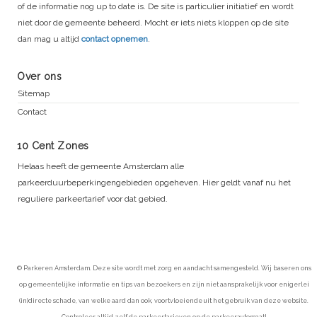
of de informatie nog up to date is. De site is particulier initiatief en wordt
niet door de gemeente beheerd. Mocht er iets niets kloppen op de site
dan mag u altijd
contact opnemen
.
Over ons
Sitemap
Contact
10 Cent Zones
Helaas heeft de gemeente Amsterdam alle
parkeerduurbeperkingengebieden opgeheven. Hier geldt vanaf nu het
reguliere parkeertarief voor dat gebied.
© Parkeren Amsterdam. Deze site wordt met zorg en aandacht samengesteld. Wij baseren ons
op gemeentelijke informatie en tips van bezoekers en zijn niet aansprakelijk voor enigerlei
(in)directe schade, van welke aard dan ook, voortvloeiende uit het gebruik van deze website.
Controleer altijd zelf de parkeertarieven op de parkeerautomaat!