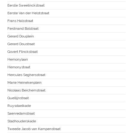
Eerste Sweelinckstraat
Eerste Van der Helststraat
Frans Halsstraat
Ferdinand Bolstraat
Gerard Douplein
Gerard Doustraat
Govert Flinckstraat
Hemonylaan
Hemonystraat
Hercules Seghersstraat
Marie Heinekenplein
Nicolaas Berchemstraat
Quellijnstraat
Ruysdaelkade
Saenredamstraat
Stadhouderskade
Tweede Jacob van Kampenstraat