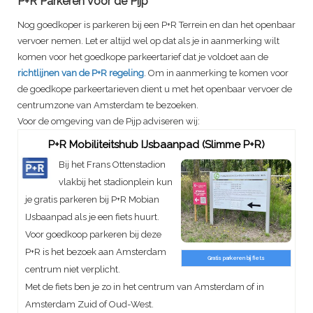
P+R Parkeren voor de Pijp
Nog goedkoper is parkeren bij een P+R Terrein en dan het openbaar
vervoer nemen. Let er altijd wel op dat als je in aanmerking wilt
komen voor het goedkope parkeertarief dat je voldoet aan de
richtlijnen van de P+R regeling
. Om in aanmerking te komen voor
de goedkope parkeertarieven dient u met het openbaar vervoer de
centrumzone van Amsterdam te bezoeken.
Voor de omgeving van de Pijp adviseren wij:
P+R Mobiliteitshub IJsbaanpad (Slimme P+R)
Bij het Frans Ottenstadion
vlakbij het stadionplein kun
je gratis parkeren bij P+R Mobian
IJsbaanpad als je een fiets huurt.
Voor goedkoop parkeren bij deze
P+R is het bezoek aan Amsterdam
Gratis parkeren bij fiets
centrum niet verplicht.
Met de fiets ben je zo in het centrum van Amsterdam of in
Amsterdam Zuid of Oud-West.