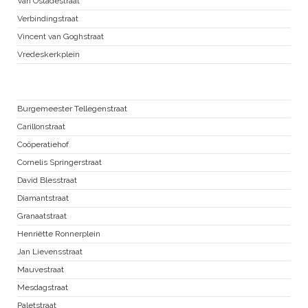
Van Ostadestraat
Verbindingstraat
Vincent van Goghstraat
Vredeskerkplein
Zuid Pijp
Burgemeester Tellegenstraat
Carillonstraat
Coöperatiehof
Cornelis Springerstraat
David Blesstraat
Diamantstraat
Granaatstraat
Henriëtte Ronnerplein
Jan Lievensstraat
Mauvestraat
Mesdagstraat
Paletstraat