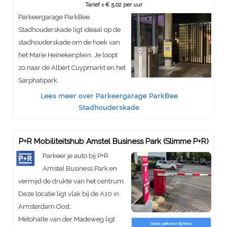
Tarief ± € 5,02 per uur
Parkeergarage ParkBee
Stadhouderskade ligt ideaal op de
stadhouderskade om de hoek van
het Marie Heinekenplein. Je loopt
zo naar de Albert Cuypmarkt en het
Sarphatipark.
Lees meer over Parkeergarage ParkBee
Stadhouderskade
P+R Mobiliteitshub Amstel Business Park (Slimme P+R)
Parkeer je auto bij P+R
Amstel Business Park en
vermijd de drukte van het centrum.
Deze locatie ligt vlak bij de A10 in
Amsterdam Oost.
Metohalte van der Madeweg ligt
Gratis parkeren bij fiets