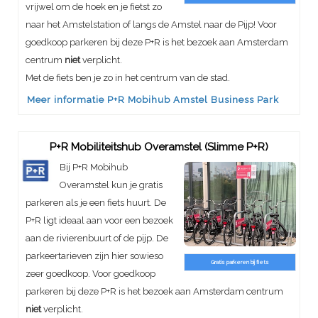
vrijwel om de hoek en je fietst zo
naar het Amstelstation of langs de Amstel naar de Pijp! Voor
goedkoop parkeren bij deze P+R is het bezoek aan Amsterdam
centrum
niet
verplicht.
Met de fiets ben je zo in het centrum van de stad.
Meer informatie P+R Mobihub Amstel Business Park
P+R Mobiliteitshub Overamstel (Slimme P+R)
Bij P+R Mobihub
Overamstel kun je gratis
parkeren als je een fiets huurt. De
P+R ligt ideaal aan voor een bezoek
aan de rivierenbuurt of de pijp. De
parkeertarieven zijn hier sowieso
Gratis parkeren bij fiets
zeer goedkoop. Voor goedkoop
parkeren bij deze P+R is het bezoek aan Amsterdam centrum
niet
verplicht.