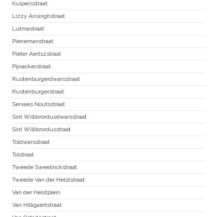
Kuipersstraat
Lizzy Ansinghstraat
Lutmastraat
Pienemanstraat
Pieter Aertszstraat
Pijnackerstraat
Rustenburgerdwarsstraat
Rustenburgerstraat
Servaes Noutsstraat
Sint Willibrordusdwarsstraat
Sint Willibrordusstraat
Toldwarsstraat
Tolstraat
Tweede Sweelinckstraat
Tweede Van der Helststraat
Van der Helstplein
Van Hilligaertstraat