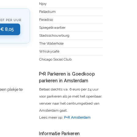
Njoy
Palladium
Paradiso
IEF PER UUR
Spiegelkwartier
€ 8,05
Stadsschouwburg
The Waterhole
Whiskycafé
Chicago Social Club
P+R Parkeren is Goedkoop
parkeren in Amsterdam
een plekje te
Betaal slechts v.a. 6 euro per 24 uur
voor parkeren als je met het openbaar
vervoer naar het centrumgebied van
Amsterdam gaat.
Lees meer op:
P+R Amsterdam
Informatie Parkeren