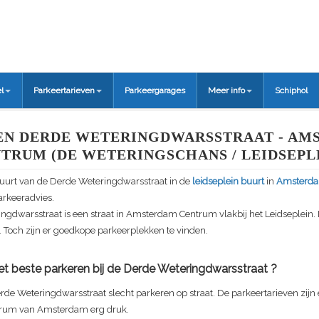
l
Parkeertarieven
Parkeergarages
Meer info
Schiphol
EN DERDE WETERINGDWARSSTRAAT - AM
TRUM (DE WETERINGSCHANS / LEIDSEPL
buurt van de
Derde Weteringdwarsstraat
in de
leidseplein buurt
in
Amsterd
arkeeradvies.
ingdwarsstraat
is een straat in Amsterdam Centrum vlakbij het Leidseplein.
. Toch zijn er goedkope parkeerplekken te vinden.
t beste parkeren bij de
Derde Weteringdwarsstraat
?
rde Weteringdwarsstraat
slecht parkeren op straat. De parkeertarieven zijn
entrum van Amsterdam erg druk.