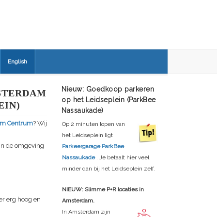
English
Nieuw: Goedkoop parkeren
STERDAM
op het Leidseplein (ParkBee
EIN)
Nassaukade)
am Centrum
? Wij
Op 2 minuten lopen van
het Leidseplein ligt
 In de omgeving
Parkeergarage ParkBee
Nassaukade
. Je betaalt hier veel
minder dan bij het Leidseplein zelf.
NIEUW: Slimme P+R locaties in
 er erg hoog en
Amsterdam.
In Amsterdam zijn