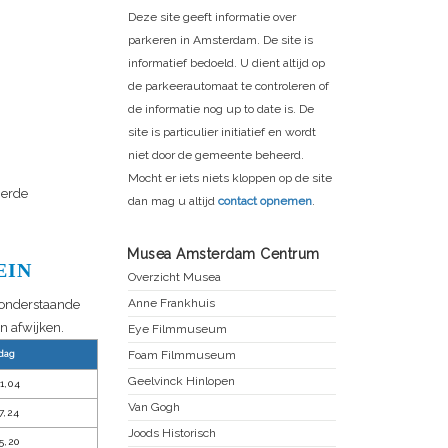
Deze site geeft informatie over
parkeren in Amsterdam. De site is
informatief bedoeld. U dient altijd op
de parkeerautomaat te controleren of
de informatie nog up to date is. De
site is particulier initiatief en wordt
niet door de gemeente beheerd.
Mocht er iets niets kloppen op de site
erde
dan mag u altijd
contact opnemen
.
Musea Amsterdam Centrum
EIN
Overzicht Musea
Anne Frankhuis
n onderstaande
n afwijken.
Eye Filmmuseum
Foam Filmmuseum
dag
Geelvinck Hinlopen
1,04
Van Gogh
7,24
Joods Historisch
5,20