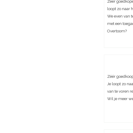
Zeer goedkope
loopt zo naar 
We even van te
met een toega
Overtoom?
Zéér goedkoop 
Je loopt zo na
van te voren r
Wil je meer w