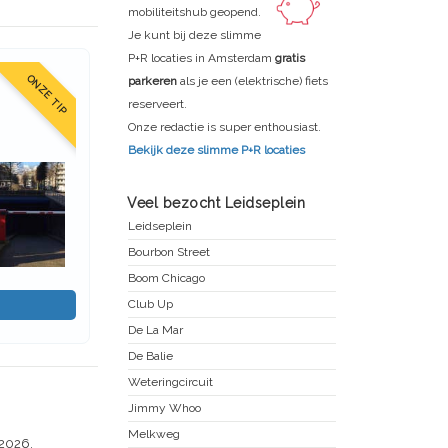
mobiliteitshub geopend.
Je kunt bij deze slimme
P+R locaties in Amsterdam
gratis
ONZE TIP
parkeren
als je een (elektrische) fiets
reserveert.
Onze redactie is super enthousiast.
Bekijk deze slimme P+R locaties
Veel bezocht Leidseplein
Leidseplein
Bourbon Street
Boom Chicago
Club Up
De La Mar
De Balie
Weteringcircuit
Jimmy Whoo
Melkweg
 2026.