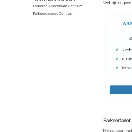
Wel zijn er goed
Parkeren Amsterdam Centrum
Parkeergarages Centrum
AA

✔
Slecht
✔
12 mi
✔
Tot we
Parkeertarie
Het parkeertarie