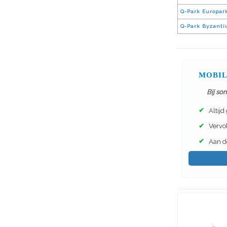
Q-Park Europar
Q-Park Byzant
MOBIL
Bij so
✔
Altijd
✔
Vervol
✔
Aan de