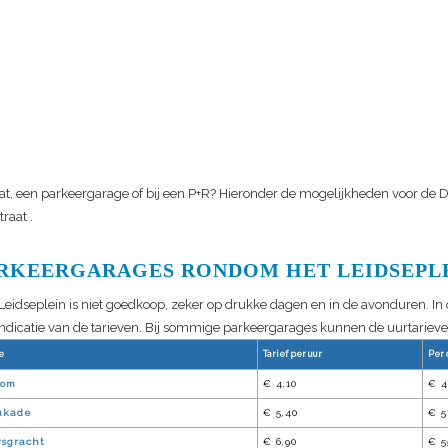
at, een parkeergarage of bij een P+R? Hieronder de mogelijkheden voor de
D
traat
.
RKEERGARAGES RONDOM HET LEIDSEPL
 Leidseplein is niet goedkoop, zeker op drukke dagen en in de avonduren. I
 indicatie van de tarieven. Bij sommige parkeergarages kunnen de uurtarieve
e
Tarief per uur
Per 
oom
€ 4,10
€ 4
ukade
€ 5,40
€ 5
sgracht
€ 6,90
€ 5