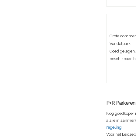
Grote commerc
Vondelpark.
Goed gelegen, 
beschikbaar, h
P+R Parkeren 
Nog goedkoper is
als je in aanmer
regeling
Voor het Leidsep