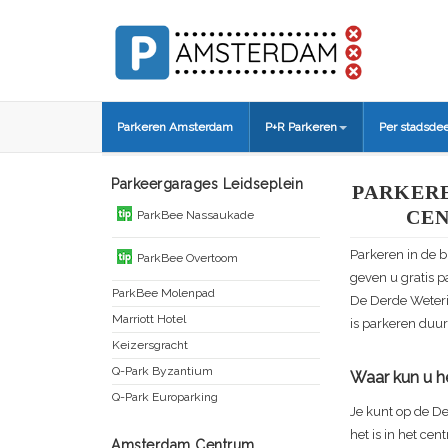
Parkeren Amsterdam
P+R Parkeren
Per stadsdee
Parkeergarages Leidseplein
PARKER
CEN
ParkBee Nassaukade
Parkeren in de 
ParkBee Overtoom
geven u gratis p
ParkBee Molenpad
De
Derde Weter
Marriott Hotel
is parkeren duur
Keizersgracht
Q-Park Byzantium
Waar kun u he
Q-Park Europarking
Je kunt op de
De
het is in het c
Amsterdam Centrum