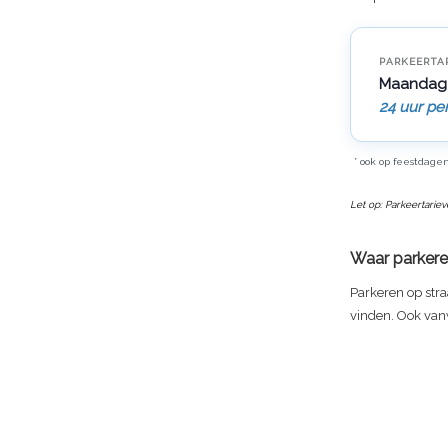
PARKEERTA
Maandag
24 uur pe
* ook op feestdage
Let op: Parkeertarie
Waar parkere
Parkeren op stra
vinden. Ook vanw