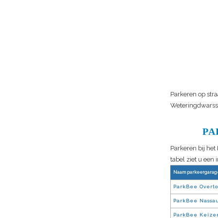
Parkeren op stra
Weteringdwarss
PA
Parkeren bij het
tabel ziet u een
Naam parkeergarag
ParkBee Overt
ParkBee Nassa
ParkBee Keizer