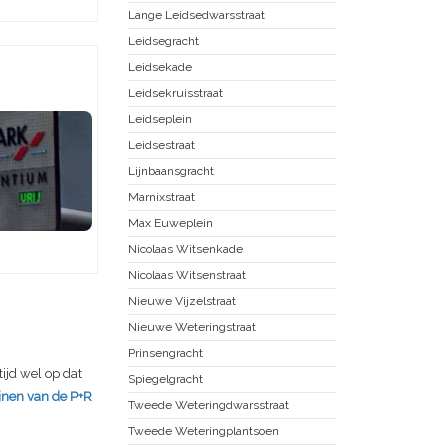
Lange Leidsedwarsstraat
Leidsegracht
Leidsekade
Leidsekruisstraat
Leidseplein
Leidsestraat
Lijnbaansgracht
Marnixstraat
Max Euweplein
Nicolaas Witsenkade
Nicolaas Witsenstraat
Nieuwe Vijzelstraat
Nieuwe Weteringstraat
Prinsengracht
ijd wel op dat
Spiegelgracht
ijnen van de P+R
Tweede Weteringdwarsstraat
Tweede Weteringplantsoen