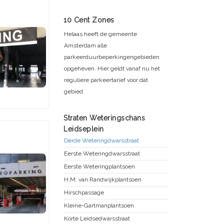
10 Cent Zones
Helaas heeft de gemeente
Amsterdam alle
parkeerduurbeperkingengebieden
opgeheven. Hier geldt vanaf nu het
reguliere parkeertarief voor dat
gebied.
Straten Weteringschans
Leidseplein
Derde Weteringdwarsstraat
Eerste Weteringdwarsstraat
Eerste Weteringplantsoen
H.M. van Randwijkplantsoen
Hirschpassage
Kleine-Gartmanplantsoen
Korte Leidsedwarsstraat