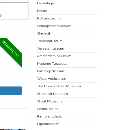
Hermitage
5
Nemo
5
Rijksmuseum
Scheepvaartmuseum
Stedelijk
Tropenmuseum
REDACTIE TIP
Verzetsmuseum
Amsterdam Museum
Madame Tussauds
Paleis op de Dam
Willet Holthuysen
The Upside Down Museum
Street Art Museum
Straat Museum
Sexmuseum
Rembrandthuis
Pijpenkabinet