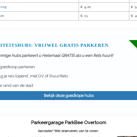
king
€ 9,20
€ 5
ium
€ 13
€ 4
ITEITSHUBS: VRIJWEL GRATIS PARKEREN
mmige hubs parkeert u Helemaal GRATIS als u een fiets huurt!
 goedkoop parkeren
g je reis lopend, met OV of (huur)fiets
 rand van de stad.
Bekijk deze goedkope hubs
Parkeergarage ParkBee Overtoom
Aanrader! Wel reserveren van te voren.