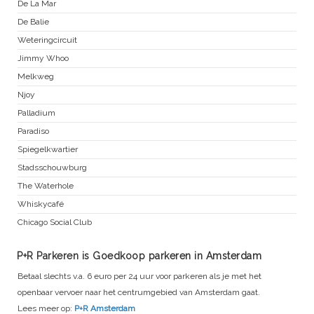
De La Mar
De Balie
Weteringcircuit
Jimmy Whoo
Melkweg
Njoy
Palladium
Paradiso
Spiegelkwartier
Stadsschouwburg
The Waterhole
Whiskycafé
Chicago Social Club
P+R Parkeren is Goedkoop parkeren in Amsterdam
Betaal slechts v.a. 6 euro per 24 uur voor parkeren als je met het
openbaar vervoer naar het centrumgebied van Amsterdam gaat.
Lees meer op:
P+R Amsterdam