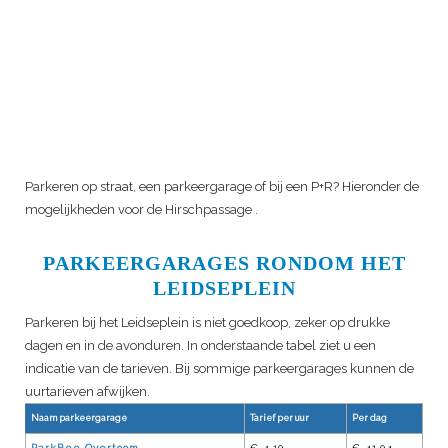
Parkeren op straat, een parkeergarage of bij een P+R? Hieronder de
mogelijkheden voor de
Hirschpassage
.
PARKEERGARAGES RONDOM HET
LEIDSEPLEIN
Parkeren bij het Leidseplein is niet goedkoop, zeker op drukke
dagen en in de avonduren. In onderstaande tabel ziet u een
indicatie van de tarieven. Bij sommige parkeergarages kunnen de
uurtarieven afwijken.
Naam parkeergarage
Tarief per uur
Per dag
ParkBee Overtoom
€ 4,10
€ 41,04