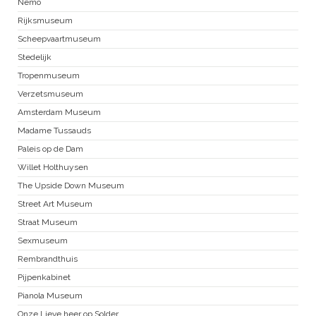
Nemo
Rijksmuseum
Scheepvaartmuseum
Stedelijk
Tropenmuseum
Verzetsmuseum
Amsterdam Museum
Madame Tussauds
Paleis op de Dam
Willet Holthuysen
The Upside Down Museum
Street Art Museum
Straat Museum
Sexmuseum
Rembrandthuis
Pijpenkabinet
Pianola Museum
Onze Lieve heer op Solder