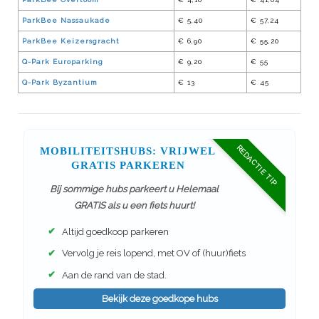
ParkBee Nassaukade
€ 5,40
€ 57,24
ParkBee Keizersgracht
€ 6,90
€ 55,20
Q-Park Europarking
€ 9,20
€ 55
Q-Park Byzantium
€ 13
€ 45
REDACTIE TIP
MOBILITEITSHUBS: VRIJWEL
GRATIS PARKEREN
Bij sommige hubs parkeert u Helemaal
GRATIS als u een fiets huurt!
✔
Altijd goedkoop parkeren
✔
Vervolg je reis lopend, met OV of (huur)fiets
✔
Aan de rand van de stad.
Bekijk deze goedkope hubs