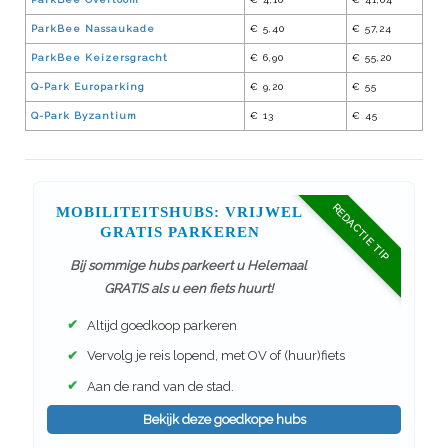
ParkBee Nassaukade
€ 5,40
€ 57,24
ParkBee Keizersgracht
€ 6,90
€ 55,20
Q-Park Europarking
€ 9,20
€ 55
Q-Park Byzantium
€ 13
€ 45
REDACTIE TIP
MOBILITEITSHUBS: VRIJWEL
GRATIS PARKEREN
Bij sommige hubs parkeert u Helemaal
GRATIS als u een fiets huurt!
✔
Altijd goedkoop parkeren
✔
Vervolg je reis lopend, met OV of (huur)fiets
✔
Aan de rand van de stad.
Bekijk deze goedkope hubs