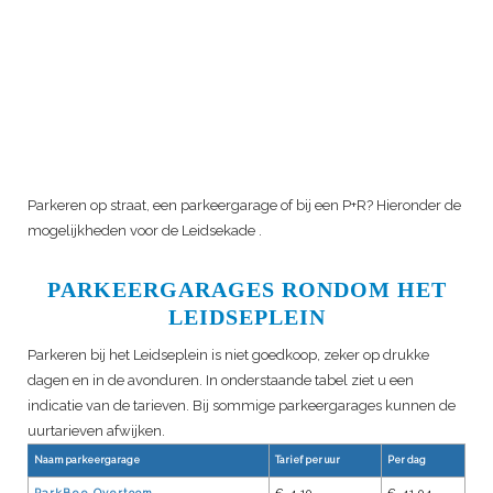
Parkeren op straat, een parkeergarage of bij een P+R? Hieronder de
mogelijkheden voor de
Leidsekade
.
PARKEERGARAGES RONDOM HET
LEIDSEPLEIN
Parkeren bij het Leidseplein is niet goedkoop, zeker op drukke
dagen en in de avonduren. In onderstaande tabel ziet u een
indicatie van de tarieven. Bij sommige parkeergarages kunnen de
uurtarieven afwijken.
Naam parkeergarage
Tarief per uur
Per dag
ParkBee Overtoom
€ 4,10
€ 41,04