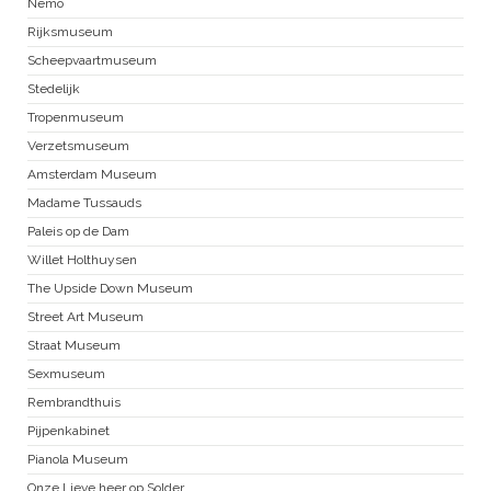
Nemo
Rijksmuseum
Scheepvaartmuseum
Stedelijk
Tropenmuseum
Verzetsmuseum
Amsterdam Museum
Madame Tussauds
Paleis op de Dam
Willet Holthuysen
The Upside Down Museum
Street Art Museum
Straat Museum
Sexmuseum
Rembrandthuis
Pijpenkabinet
Pianola Museum
Onze Lieve heer op Solder