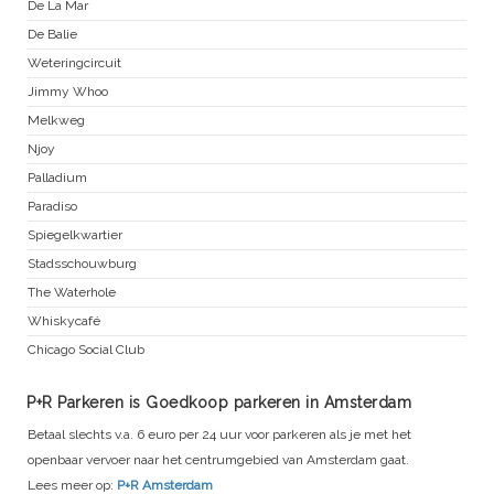
De La Mar
De Balie
Weteringcircuit
Jimmy Whoo
Melkweg
Njoy
Palladium
Paradiso
Spiegelkwartier
Stadsschouwburg
The Waterhole
Whiskycafé
Chicago Social Club
P+R Parkeren is Goedkoop parkeren in Amsterdam
Betaal slechts v.a. 6 euro per 24 uur voor parkeren als je met het
openbaar vervoer naar het centrumgebied van Amsterdam gaat.
Lees meer op:
P+R Amsterdam