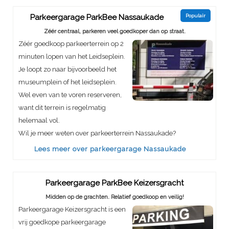
Parkeergarage ParkBee Nassaukade
Populair
Zéér centraal, parkeren veel goedkoper dan op straat.
Zéér goedkoop parkeerterrein op 2
minuten lopen van het Leidseplein.
Je loopt zo naar bijvoorbeeld het
museumplein of het leidseplein.
Wel even van te voren reserveren,
want dit terrein is regelmatig
helemaal vol.
Wil je meer weten over parkeerterrein Nassaukade?
Lees meer over parkeergarage Nassaukade
Parkeergarage ParkBee Keizersgracht
Midden op de grachten. Relatief goedkoop en veilig!
Parkeergarage Keizersgracht is een
vrij goedkope parkeergarage