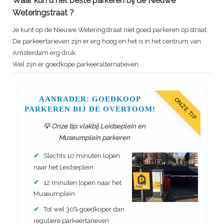
Waar kun u het beste parkeren bij de
Nieuwe
Weteringstraat
?
Je kunt op de
Nieuwe Weteringstraat
niet goed parkeren op straat.
De parkeertarieven zijn er erg hoog en het is in het centrum van
Amsterdam erg druk.
Wel zijn er goedkope parkeeralternatieven.
AANRADER: GOEDKOOP
ONZE TIP
PARKEREN BIJ DE OVERTOOM!
💡 Onze tip: vlakbij Leidseplein en
Museumplein parkeren
✔
Slechts 10 minuten lopen
naar het Leidseplein
✔
12 minuten lopen naar het
Museumplein
✔
Tot wel 30% goedkoper dan
reguliere parkeertarieven