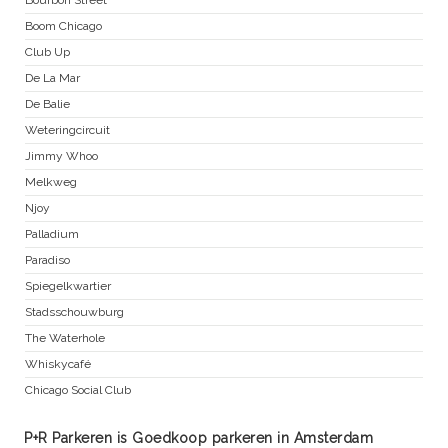
Bourbon Street
Boom Chicago
Club Up
De La Mar
De Balie
Weteringcircuit
Jimmy Whoo
Melkweg
Njoy
Palladium
Paradiso
Spiegelkwartier
Stadsschouwburg
The Waterhole
Whiskycafé
Chicago Social Club
P+R Parkeren is Goedkoop parkeren in Amsterdam