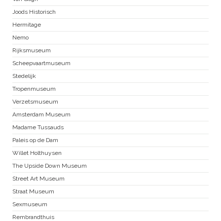
Joods Historisch
Hermitage
Nemo
Rijksmuseum
Scheepvaartmuseum
Stedelijk
Tropenmuseum
Verzetsmuseum
Amsterdam Museum
Madame Tussauds
Paleis op de Dam
Willet Holthuysen
The Upside Down Museum
Street Art Museum
Straat Museum
Sexmuseum
Rembrandthuis