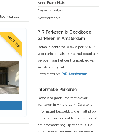
Anne Frank Huis
Negen straatjes
Bloemstraat.
Noordermarkt
P+R Parkeren is Goedkoop
ONZE TIP
parkeren in Amsterdam
Betaal slechts v.a. 6 euro per 24 uur
voor parkeren als je met het openbaar
vervoer naar het centrumgebied van
Amsterdam gaat.
Lees meer op:
P+R Amsterdam
Informatie Parkeren
Deze site geeft informatie over
parkeren in Amsterdam. De site is
informatief bedoeld. U dient altijd op
de parkeerautomaat te controleren of
de informatie nog up to date is. De
site is particulier initiatief en wordt