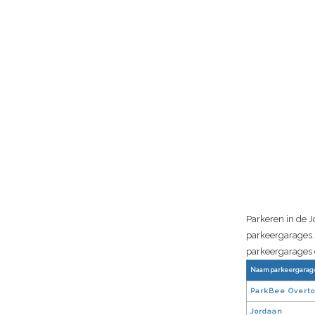
Parkeren in de J
parkeergarages. 
parkeergarages 
Naam parkeergarag
ParkBee Overt
Jordaan