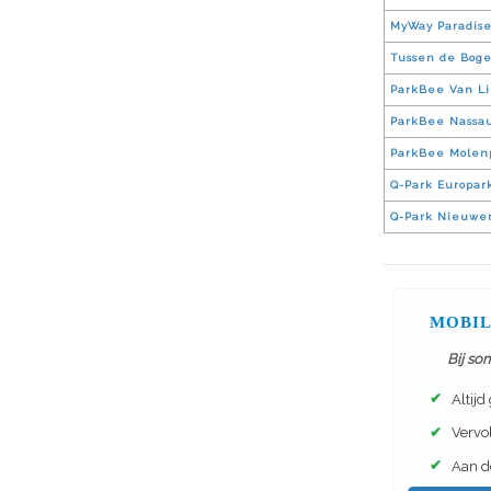
MyWay Paradis
Tussen de Bog
ParkBee Van Li
ParkBee Nassa
ParkBee Molen
Q-Park Europar
Q-Park Nieuwe
MOBIL
Bij so
✔
Altijd
✔
Vervol
✔
Aan de