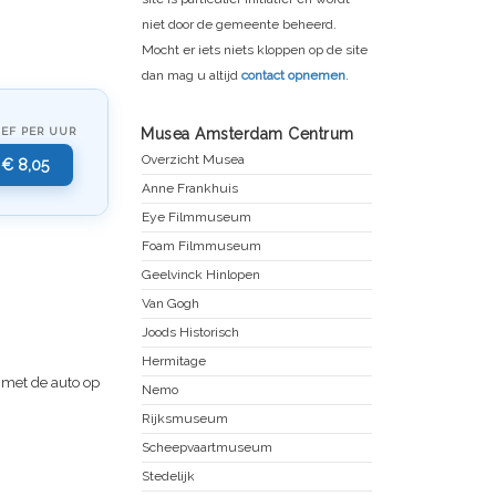
niet door de gemeente beheerd.
Mocht er iets niets kloppen op de site
dan mag u altijd
contact opnemen
.
IEF PER UUR
Musea Amsterdam Centrum
Overzicht Musea
€ 8,05
Anne Frankhuis
Eye Filmmuseum
Foam Filmmuseum
Geelvinck Hinlopen
Van Gogh
Joods Historisch
Hermitage
f met de auto op
Nemo
Rijksmuseum
Scheepvaartmuseum
Stedelijk