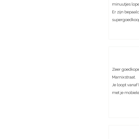
minuutjes lop
Er zijn bepaal
supergoedkoo
Zeer goedkope 
Marnixstraat.
Je loopt vanaf 
met je mobiele