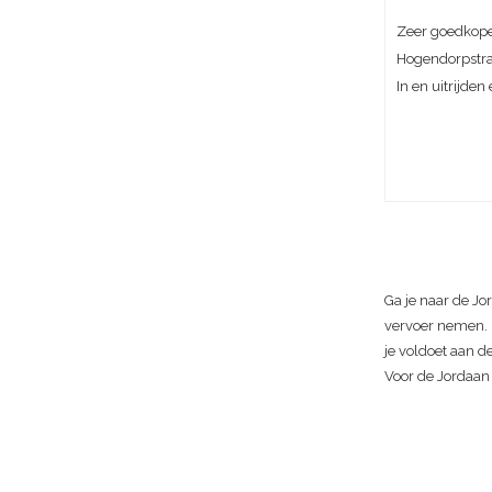
Zeer goedkope
Hogendorpstra
In en uitrijden
Ga je naar de Jo
vervoer nemen. L
je voldoet aan d
Voor de Jordaan 