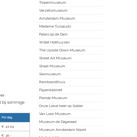
Tropenmuseum
Verzetsmuseum
Amsterdam Museum
Madame Tussauds
Paleis op de Dam
Willet Holthuysen
The Upside Down Museum
Street Art Museum
Straat Museum
Sexmuseum
Rembrandthuis
Pijpenkabinet
ver
Pianola Museum
at bij sommige
Onze Lieve heer op Solder
Van Loon Museum
Per dag
Museum de Dageraad
€ 41,04
Museum Amsterdam Noord
€ 30,-