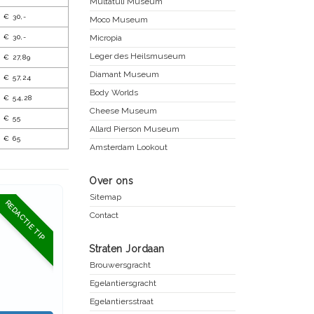
Multatuli Museum
€ 30,-
Moco Museum
€ 30,-
Micropia
Leger des Heilsmuseum
€ 27,89
Diamant Museum
€ 57,24
Body Worlds
€ 54,28
Cheese Museum
€ 55
Allard Pierson Museum
€ 65
Amsterdam Lookout
Over ons
Sitemap
REDACTIE TIP
Contact
Straten Jordaan
Brouwersgracht
Egelantiersgracht
Egelantiersstraat