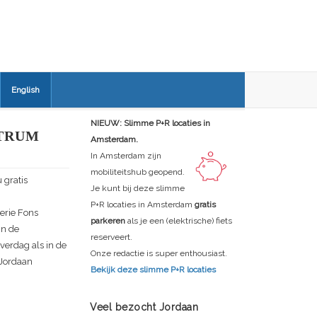
English
NIEUW: Slimme P+R locaties in
TRUM
Amsterdam.
In Amsterdam zijn
mobiliteitshub geopend.
 gratis
Je kunt bij deze slimme
P+R locaties in Amsterdam
gratis
erie Fons
parkeren
als je een (elektrische) fiets
in de
reserveert.
verdag als in de
Onze redactie is super enthousiast.
 Jordaan
Bekijk deze slimme P+R locaties
Veel bezocht Jordaan