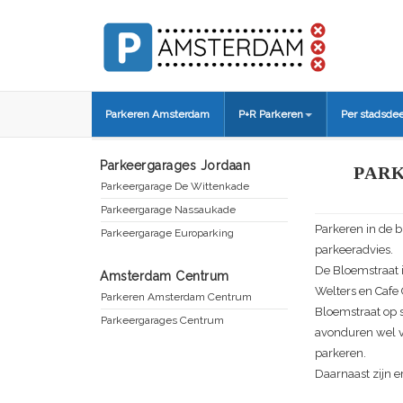
Parkeren Amsterdam
P+R Parkeren
Per stadsdee
Parkeergarages Jordaan
PAR
Parkeergarage De Wittenkade
Parkeergarage Nassaukade
Parkeren in de 
Parkeergarage Europarking
parkeeradvies.
De Bloemstraat 
Amsterdam Centrum
Welters en Cafe 
Parkeren Amsterdam Centrum
Bloemstraat op s
Parkeergarages Centrum
avonduren wel va
parkeren.
Daarnaast zijn e