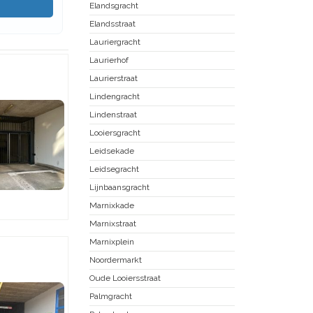
Elandsgracht
Elandsstraat
Lauriergracht
Laurierhof
Laurierstraat
Lindengracht
Lindenstraat
Looiersgracht
Leidsekade
Leidsegracht
Lijnbaansgracht
Marnixkade
Marnixstraat
Marnixplein
Noordermarkt
Oude Looiersstraat
Palmgracht