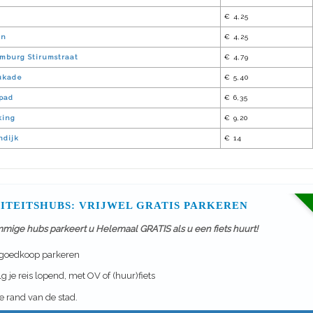
e
€ 4,25
en
€ 4,25
mburg Stirumstraat
€ 4,79
ukade
€ 5,40
pad
€ 6,35
king
€ 9,20
ndijk
€ 14
ITEITSHUBS: VRIJWEL GRATIS PARKEREN
mmige hubs parkeert u Helemaal GRATIS als u een fiets huurt!
 goedkoop parkeren
g je reis lopend, met OV of (huur)fiets
 rand van de stad.