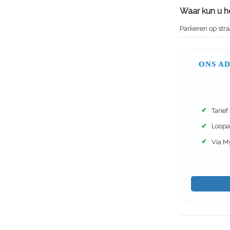
Waar kun u h
Parkeren op stra
ONS A
✔
Tarief
✔
Loopa
✔
Via M