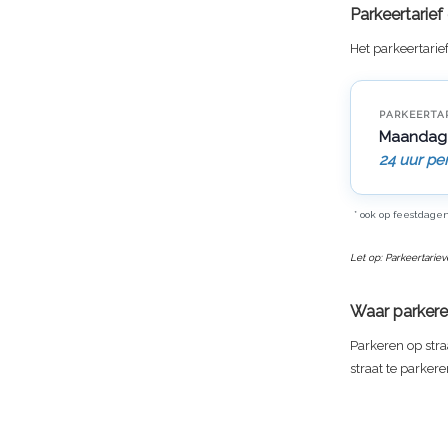
Parkeertarie
Het parkeertarie
PARKEERTA
Maandag
24 uur pe
* ook op feestdage
Let op: Parkeertarie
Waar parkere
Parkeren op stra
straat te parkere