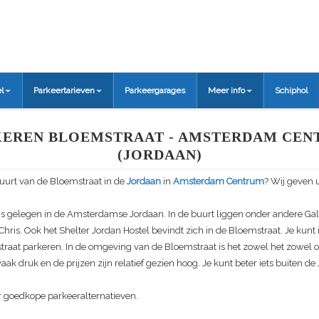
l
Parkeertarieven
Parkeergarages
Meer info
Schiphol
KEREN BLOEMSTRAAT - AMSTERDAM CEN
(JORDAAN)
buurt van de Bloemstraat in de
Jordaan
in
Amsterdam Centrum
? Wij geven u
is gelegen in de Amsterdamse Jordaan. In de buurt liggen onder andere Gal
Chris. Ook het Shelter Jordan Hostel bevindt zich in de Bloemstraat. Je kunt 
traat parkeren. In de omgeving van de Bloemstraat is het zowel het zowel o
ak druk en de prijzen zijn relatief gezien hoog. Je kunt beter iets buiten de
r goedkope parkeeralternatieven.