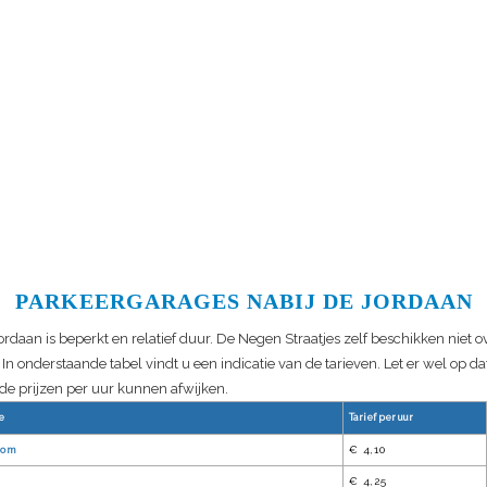
PARKEERGARAGES NABIJ DE JORDAAN
ordaan is beperkt en relatief duur. De Negen Straatjes zelf beschikken niet o
In onderstaande tabel vindt u een indicatie van de tarieven. Let er wel op d
de prijzen per uur kunnen afwijken.
e
Tarief per uur
oom
€ 4,10
€ 4,25