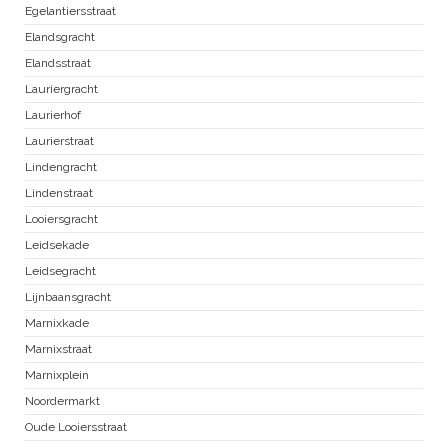
Egelantiersstraat
Elandsgracht
Elandsstraat
Lauriergracht
Laurierhof
Laurierstraat
Lindengracht
Lindenstraat
Looiersgracht
Leidsekade
Leidsegracht
Lijnbaansgracht
Marnixkade
Marnixstraat
Marnixplein
Noordermarkt
Oude Looiersstraat