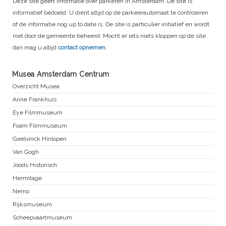
Deze site geeft informatie over parkeren in Amsterdam. De site is
informatief bedoeld. U dient altijd op de parkeerautomaat te controleren
of de informatie nog up to date is. De site is particulier initiatief en wordt
niet door de gemeente beheerd. Mocht er iets niets kloppen op de site
dan mag u altijd
contact opnemen
.
Musea Amsterdam Centrum
Overzicht Musea
Anne Frankhuis
Eye Filmmuseum
Foam Filmmuseum
Geelvinck Hinlopen
Van Gogh
Joods Historisch
Hermitage
Nemo
Rijksmuseum
Scheepvaartmuseum