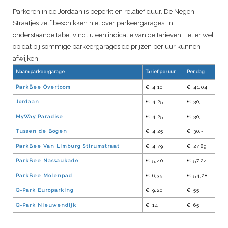
Parkeren in de Jordaan is beperkt en relatief duur. De Negen
Straatjes zelf beschikken niet over parkeergarages. In
onderstaande tabel vindt u een indicatie van de tarieven. Let er wel
op dat bij sommige parkeergarages de prijzen per uur kunnen
afwijken.
Naam parkeergarage
Tarief per uur
Per dag
ParkBee Overtoom
€ 4,10
€ 41,04
Jordaan
€ 4,25
€ 30,-
MyWay Paradise
€ 4,25
€ 30,-
Tussen de Bogen
€ 4,25
€ 30,-
ParkBee Van Limburg Stirumstraat
€ 4,79
€ 27,89
ParkBee Nassaukade
€ 5,40
€ 57,24
ParkBee Molenpad
€ 6,35
€ 54,28
Q-Park Europarking
€ 9,20
€ 55
Q-Park Nieuwendijk
€ 14
€ 65