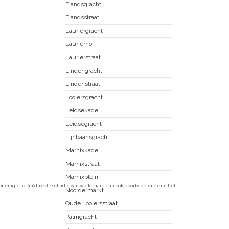
Elandsgracht
Elandsstraat
Lauriergracht
Laurierhof
Laurierstraat
Lindengracht
Lindenstraat
Looiersgracht
Leidsekade
Leidsegracht
Lijnbaansgracht
Marnixkade
Marnixstraat
Marnixplein
enigerlei (in)directe schade, van welke aard dan ook, voortvloeiende uit het
Noordermarkt
Oude Looiersstraat
Palmgracht