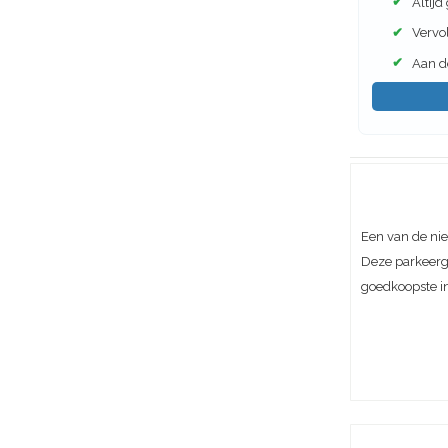
✔
Altijd
✔
Vervol
✔
Aan de
Een van de ni
Deze parkeerg
goedkoopste i