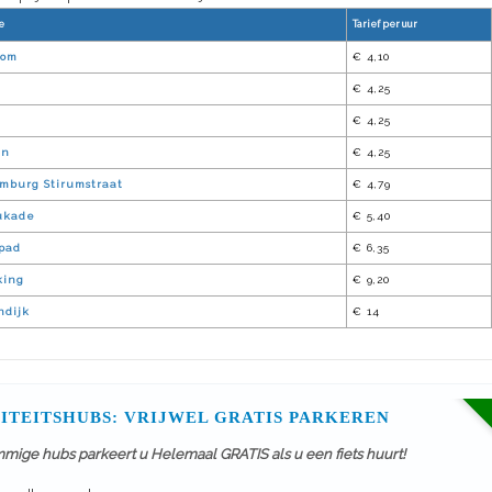
e
Tarief per uur
oom
€ 4,10
€ 4,25
e
€ 4,25
en
€ 4,25
mburg Stirumstraat
€ 4,79
ukade
€ 5,40
pad
€ 6,35
king
€ 9,20
ndijk
€ 14
ITEITSHUBS: VRIJWEL GRATIS PARKEREN
mmige hubs parkeert u Helemaal GRATIS als u een fiets huurt!