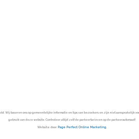
 Wij baseren ons op gemeentelijke informatie en tips van bezoekers en zijn niet aansprakelijk voor 
gebruik van deze website. Controleer altijd zelf de parkeertarieven op de parkeerautomaat!
Website door
Page Perfect Online Marketing
,