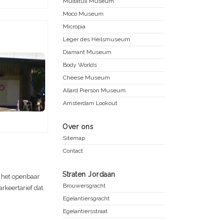
Multatuli Museum
Moco Museum
Micropia
Leger des Heilsmuseum
Diamant Museum
Body Worlds
Cheese Museum
Allard Pierson Museum
Amsterdam Lookout
Over ons
Sitemap
Contact
Straten Jordaan
e het openbaar
Brouwersgracht
rkeertarief dat
Egelantiersgracht
Egelantiersstraat