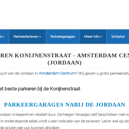
l
Parkeertarieven
Parkeergarages
Meer info
Schiphol
REN KONIJNENSTRAAT - AMSTERDAM C
(JORDAAN)
buurt van de Jordaan in
Amsterdam Centrum
? Wij geven u gratis parkeeradv
t beste parkeren bij de Konijnenstraat
PARKEERGARAGES NABIJ DE JORDAAN
ordaan is beperkt en relatief duur. De Negen Straatjes zelf beschikken niet o
In onderstaande tabel vindt u een indicatie van de tarieven. Let er wel op d
de prijzen per uur kunnen afwijken.