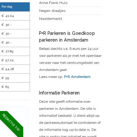
Anne Frank Huis
Per dag
Negen straatjes
€ 41,04
Noordermarkt
€ 30,-
P+R Parkeren is Goedkoop
€ 30,-
parkeren in Amsterdam
€ 30,-
Betaal slechts v.a. 6 euro per 24 uur
€ 27,89
voor parkeren als je met het openbaar
€ 57,24
vervoer naar het centrumgebied van
€ 54,28
Amsterdam gaat.
Lees meer op:
P+R Amsterdam
€ 55
€ 65
Informatie Parkeren
Deze site geeft informatie over
parkeren in Amsterdam. De site is
REDACTIE TIP
informatief bedoeld. U dient altijd op
de parkeerautomaat te controleren of
de informatie nog up to date is. De
site is particulier initiatief en wordt