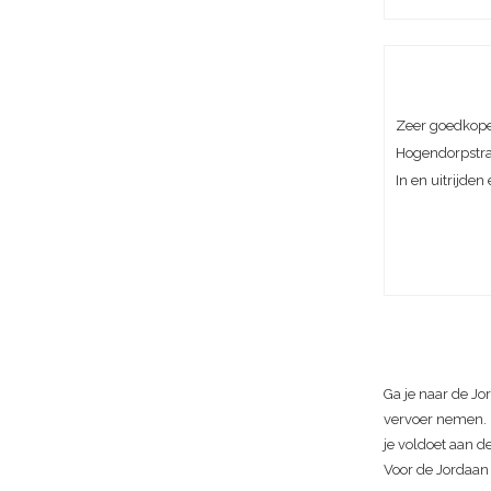
Zeer goedkope
Hogendorpstra
In en uitrijden
Ga je naar de Jo
vervoer nemen. L
je voldoet aan d
Voor de Jordaan 