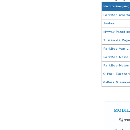
Naam parkeergarag
ParkBee Overt
Jordaan
MyWay Paradis
Tussen de Bog
ParkBee Van Li
ParkBee Nassa
ParkBee Molen
Q-Park Europar
Q-Park Nieuwe
MOBIL
Bij so