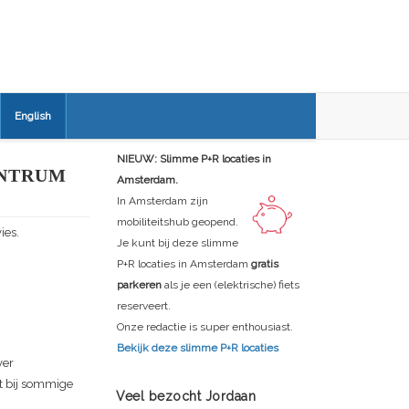
English
NIEUW: Slimme P+R locaties in
ENTRUM
Amsterdam.
In Amsterdam zijn
mobiliteitshub geopend.
ies.
Je kunt bij deze slimme
P+R locaties in Amsterdam
gratis
parkeren
als je een (elektrische) fiets
reserveert.
Onze redactie is super enthousiast.
Bekijk deze slimme P+R locaties
ver
at bij sommige
Veel bezocht Jordaan