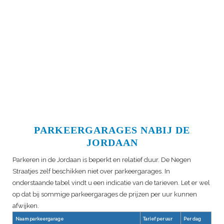
PARKEERGARAGES NABIJ DE
JORDAAN
Parkeren in de Jordaan is beperkt en relatief duur. De Negen
Straatjes zelf beschikken niet over parkeergarages. In
onderstaande tabel vindt u een indicatie van de tarieven. Let er wel
op dat bij sommige parkeergarages de prijzen per uur kunnen
afwijken.
Naam parkeergarage
Tarief per uur
Per dag