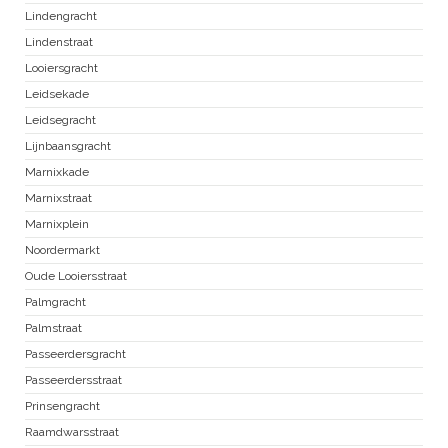
Lindengracht
Lindenstraat
Looiersgracht
Leidsekade
Leidsegracht
Lijnbaansgracht
Marnixkade
Marnixstraat
Marnixplein
Noordermarkt
Oude Looiersstraat
Palmgracht
Palmstraat
Passeerdersgracht
Passeerdersstraat
Prinsengracht
Raamdwarsstraat