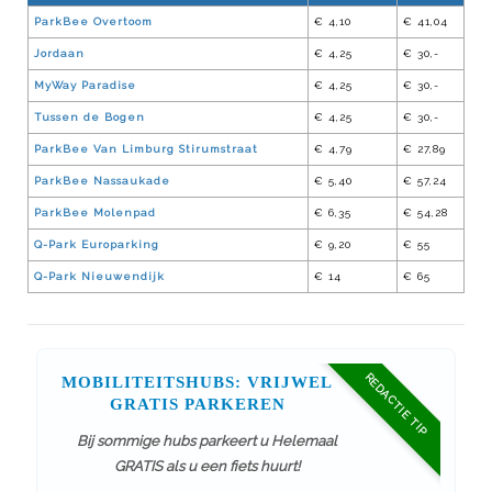
ParkBee Overtoom
€ 4,10
€ 41,04
Jordaan
€ 4,25
€ 30,-
MyWay Paradise
€ 4,25
€ 30,-
Tussen de Bogen
€ 4,25
€ 30,-
ParkBee Van Limburg Stirumstraat
€ 4,79
€ 27,89
ParkBee Nassaukade
€ 5,40
€ 57,24
ParkBee Molenpad
€ 6,35
€ 54,28
Q-Park Europarking
€ 9,20
€ 55
Q-Park Nieuwendijk
€ 14
€ 65
REDACTIE TIP
MOBILITEITSHUBS: VRIJWEL
GRATIS PARKEREN
Bij sommige hubs parkeert u Helemaal
GRATIS als u een fiets huurt!