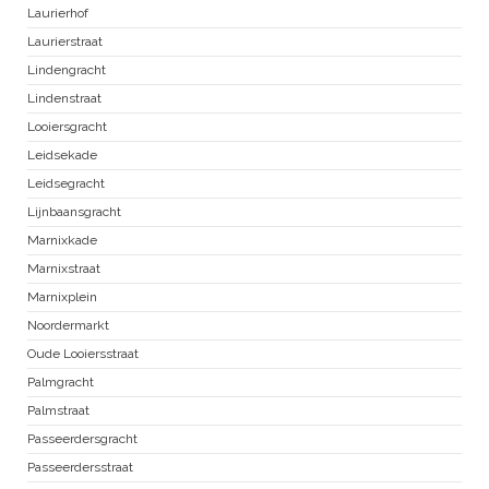
Laurierhof
Laurierstraat
Lindengracht
Lindenstraat
Looiersgracht
Leidsekade
Leidsegracht
Lijnbaansgracht
Marnixkade
Marnixstraat
Marnixplein
Noordermarkt
Oude Looiersstraat
Palmgracht
Palmstraat
Passeerdersgracht
Passeerdersstraat