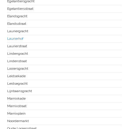
Egelantiersgracht
Egelantiersstraat
Elandsgracht
Elandsstraat
Lauriergracht
Laurierhof
Laurierstraat
Lindengracht
Lindenstraat
Looiersgracht
Leidsekade
Leidsegracht
Lijnbaansgracht
Marnixkade
Marnixstraat
Marnixplein
Noordermarkt
Oude Looiersstraat