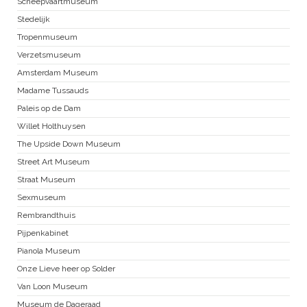
Scheepvaartmuseum
Stedelijk
Tropenmuseum
Verzetsmuseum
Amsterdam Museum
Madame Tussauds
Paleis op de Dam
Willet Holthuysen
The Upside Down Museum
Street Art Museum
Straat Museum
Sexmuseum
Rembrandthuis
Pijpenkabinet
Pianola Museum
Onze Lieve heer op Solder
Van Loon Museum
Museum de Dageraad