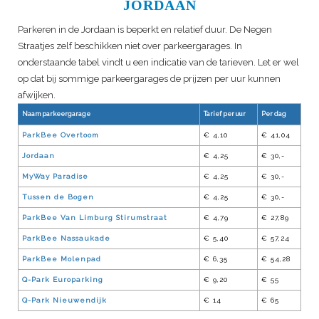
JORDAAN
Parkeren in de Jordaan is beperkt en relatief duur. De Negen
Straatjes zelf beschikken niet over parkeergarages. In
onderstaande tabel vindt u een indicatie van de tarieven. Let er wel
op dat bij sommige parkeergarages de prijzen per uur kunnen
afwijken.
Naam parkeergarage
Tarief per uur
Per dag
ParkBee Overtoom
€ 4,10
€ 41,04
Jordaan
€ 4,25
€ 30,-
MyWay Paradise
€ 4,25
€ 30,-
Tussen de Bogen
€ 4,25
€ 30,-
ParkBee Van Limburg Stirumstraat
€ 4,79
€ 27,89
ParkBee Nassaukade
€ 5,40
€ 57,24
ParkBee Molenpad
€ 6,35
€ 54,28
Q-Park Europarking
€ 9,20
€ 55
Q-Park Nieuwendijk
€ 14
€ 65