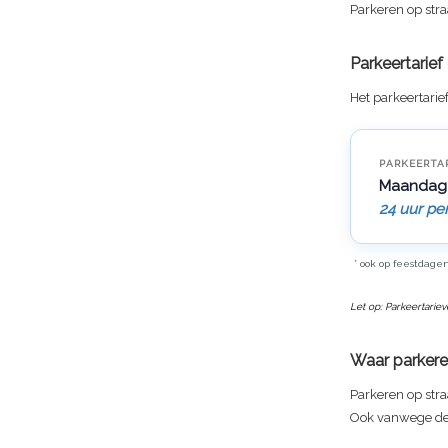
Parkeren op stra
Parkeertarie
Het parkeertari
PARKEERTA
Maandag
24 uur pe
* ook op feestdage
Let op: Parkeertarie
Waar parker
Parkeren op stra
Ook vanwege de v