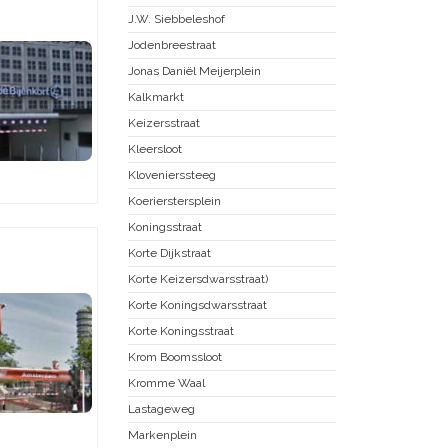
J.W. Siebbeleshof
Jodenbreestraat
Jonas Daniël Meijerplein
Kalkmarkt
Keizersstraat
Kleersloot
Klovenierssteeg
Koerierstersplein
Koningsstraat
Korte Dijkstraat
Korte Keizersdwarsstraat)
Korte Koningsdwarsstraat
Korte Koningsstraat
Krom Boomssloot
Kromme Waal
Lastageweg
Markenplein