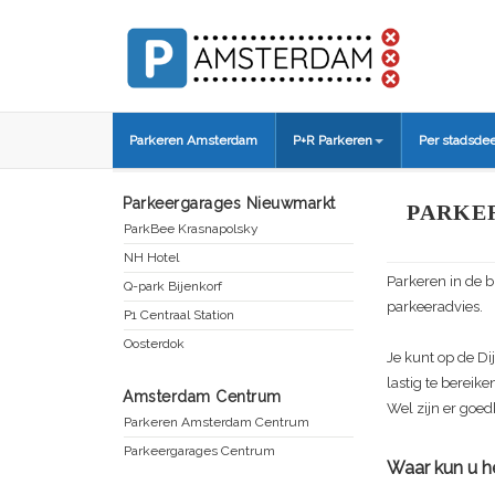
Parkeren Amsterdam
P+R Parkeren
Per stadsdee
Parkeergarages Nieuwmarkt
PARKE
ParkBee Krasnapolsky
NH Hotel
Parkeren in de b
Q-park Bijenkorf
parkeeradvies.
P1 Centraal Station
Oosterdok
Je kunt op de Di
lastig te bereike
Amsterdam Centrum
Wel zijn er goed
Parkeren Amsterdam Centrum
Parkeergarages Centrum
Waar kun u he