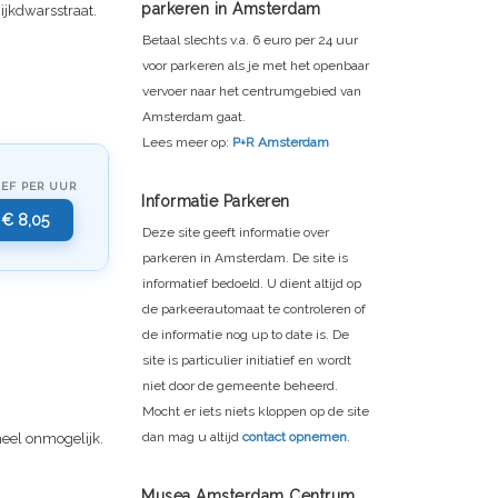
parkeren in Amsterdam
ijkdwarsstraat.
Betaal slechts v.a. 6 euro per 24 uur
voor parkeren als je met het openbaar
vervoer naar het centrumgebied van
Amsterdam gaat.
Lees meer op:
P+R Amsterdam
IEF PER UUR
Informatie Parkeren
€ 8,05
Deze site geeft informatie over
parkeren in Amsterdam. De site is
informatief bedoeld. U dient altijd op
de parkeerautomaat te controleren of
de informatie nog up to date is. De
site is particulier initiatief en wordt
niet door de gemeente beheerd.
Mocht er iets niets kloppen op de site
dan mag u altijd
contact opnemen
.
heel onmogelijk.
Musea Amsterdam Centrum