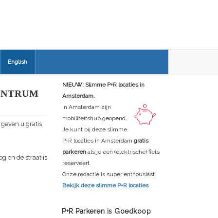
English
NIEUW: Slimme P+R locaties in
ENTRUM
Amsterdam.
In Amsterdam zijn
mobiliteitshub geopend.
 geven u gratis
Je kunt bij deze slimme
P+R locaties in Amsterdam
gratis
parkeren
als je een (elektrische) fiets
g en de straat is
reserveert.
Onze redactie is super enthousiast.
Bekijk deze slimme P+R locaties
P+R Parkeren is Goedkoop