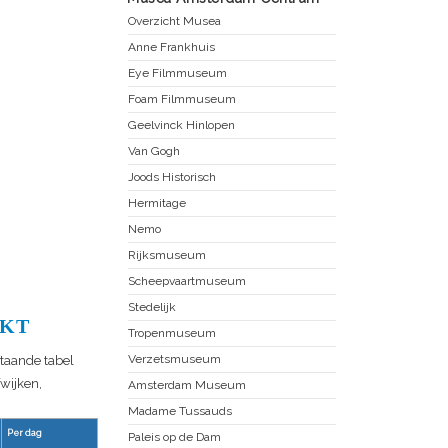
Overzicht Musea
Anne Frankhuis
Eye Filmmuseum
Foam Filmmuseum
Geelvinck Hinlopen
Van Gogh
Joods Historisch
Hermitage
Nemo
Rijksmuseum
Scheepvaartmuseum
Stedelijk
RKT
Tropenmuseum
Verzetsmuseum
staande tabel
fwijken,
Amsterdam Museum
Madame Tussauds
Per dag
Paleis op de Dam