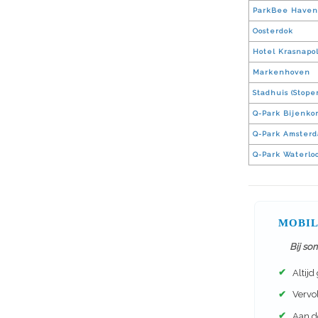
ParkBee Have
Oosterdok
Hotel Krasnapo
Markenhoven
Stadhuis (Stope
Q-Park Bijenkor
Q-Park Amsterd
Q-Park Waterlo
MOBIL
Bij so
✔
Altijd
✔
Vervol
✔
Aan de