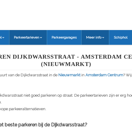
l
Parkeertarieven
Parkeergarages
Meer info
Schiphol
REN DIJKDWARSSTRAAT - AMSTERDAM C
(NIEUWMARKT)
uurt van de Dijkdwarsstraat in de
Nieuwmarkt
in
Amsterdam Centrum
? Wij
jkdwarsstraat niet goed parkeren op straat. De parkeertarieven zijn er erg hoo
n.
kope parkeeralternatieven.
t beste parkeren bij de Dijkdwarsstraat?