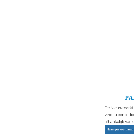
PA
De Nieuwmarkt ze
vindt u een indi
afhankelijk van 
Naam parkeergarag