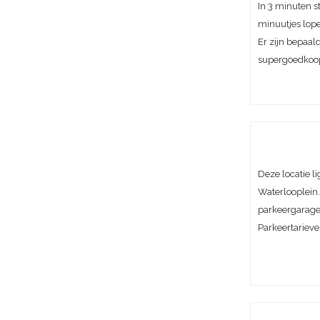
In 3 minuten st
minuutjes lop
Er zijn bepaal
supergoedkoo
Deze locatie l
Waterlooplein.
parkeergarage 
Parkeertarieve