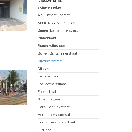
Nieuwmarkt
s Gravenhekje
A.S. Onderwijzerhof
Annie M.G. Schmidtstraat
Binnen Bantammerstraat
Binnenkant
Brandewijnsteeg
Buiten Bantammerstraat
Dijkdwarsstraat
Dijkstraat
Februariplein
Foeliedwarsstraat
Foeliestraat
Groenburgwal
Harry Banninkstraat
Houtkopersburgwal
Houtkopersdwarsstraat
IJ-tunnel