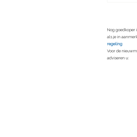
Nog goedkoper is
als je in aanmer
regeling
Voor de nieuwma
adviseren u: