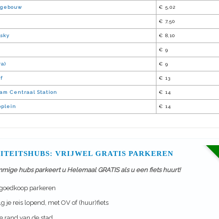
ngebouw
€ 5,02
€ 7,50
lsky
€ 8,10
€ 9
ra)
€ 9
f
€ 13
am Centraal Station
€ 14
oplein
€ 14
ITEITSHUBS: VRIJWEL GRATIS PARKEREN
mmige hubs parkeert u Helemaal GRATIS als u een fiets huurt!
 goedkoop parkeren
g je reis lopend, met OV of (huur)fiets
 rand van de stad.