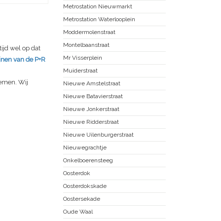
Metrostation Nieuwmarkt
Metrostation Waterlooplein
Moddermolenstraat
Montelbaanstraat
ijd wel op dat
Mr Visserplein
ijnen van de P+R
Muiderstraat
emen. Wij
Nieuwe Amstelstraat
Nieuwe Batavierstraat
Nieuwe Jonkerstraat
Nieuwe Ridderstraat
Nieuwe Uilenburgerstraat
Nieuwegrachtje
Onkelboerensteeg
Oosterdok
Oosterdokskade
Oostersekade
Oude Waal