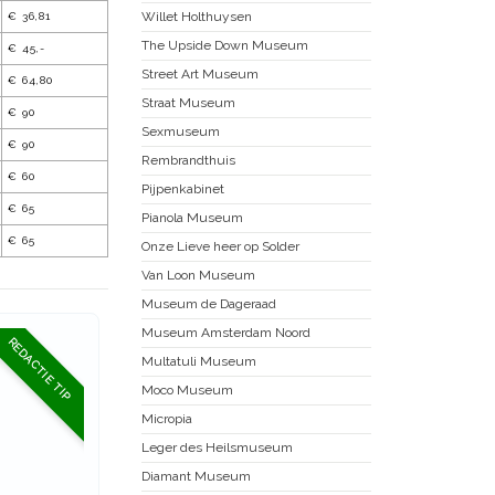
Willet Holthuysen
€ 36,81
The Upside Down Museum
€ 45,-
Street Art Museum
€ 64,80
Straat Museum
€ 90
Sexmuseum
€ 90
Rembrandthuis
€ 60
Pijpenkabinet
€ 65
Pianola Museum
€ 65
Onze Lieve heer op Solder
Van Loon Museum
Museum de Dageraad
Museum Amsterdam Noord
REDACTIE TIP
Multatuli Museum
Moco Museum
Micropia
Leger des Heilsmuseum
Diamant Museum