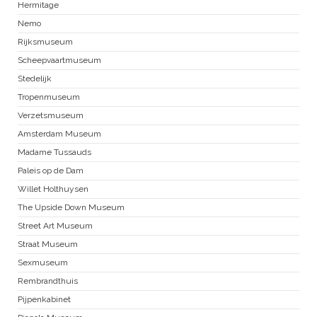
Hermitage
Nemo
Rijksmuseum
Scheepvaartmuseum
Stedelijk
Tropenmuseum
Verzetsmuseum
Amsterdam Museum
Madame Tussauds
Paleis op de Dam
Willet Holthuysen
The Upside Down Museum
Street Art Museum
Straat Museum
Sexmuseum
Rembrandthuis
Pijpenkabinet