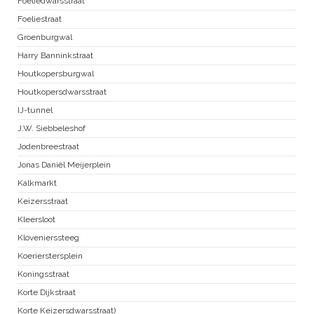
Foeliedwarsstraat
Foeliestraat
Groenburgwal
Harry Banninkstraat
Houtkopersburgwal
Houtkopersdwarsstraat
IJ-tunnel
J.W. Siebbeleshof
Jodenbreestraat
Jonas Daniël Meijerplein
Kalkmarkt
Keizersstraat
Kleersloot
Klovenierssteeg
Koerierstersplein
Koningsstraat
Korte Dijkstraat
Korte Keizersdwarsstraat)