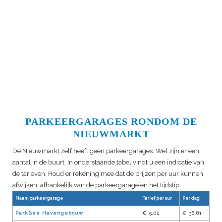
PARKEERGARAGES RONDOM DE
NIEUWMARKT
De Nieuwmarkt zelf heeft geen parkeergarages. Wel zijn er een
aantal in de buurt. In onderstaande tabel vindt u een indicatie van
de tarieven. Houd er rekening mee dat de prijzen per uur kunnen
afwijken, afhankelijk van de parkeergarage en het tijdstip.
Naam parkeergarage
Tarief per uur
Per dag
ParkBee Havengebouw
€ 5,02
€ 36,81