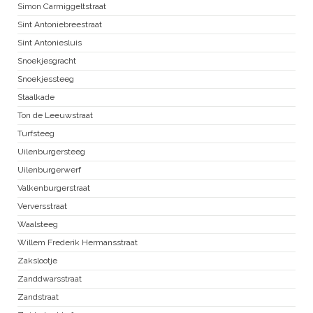
Simon Carmiggeltstraat
Sint Antoniebreestraat
Sint Antoniesluis
Snoekjesgracht
Snoekjessteeg
Staalkade
Ton de Leeuwstraat
Turfsteeg
Uilenburgersteeg
Uilenburgerwerf
Valkenburgerstraat
Verversstraat
Waalsteeg
Willem Frederik Hermansstraat
Zakslootje
Zanddwarsstraat
Zandstraat