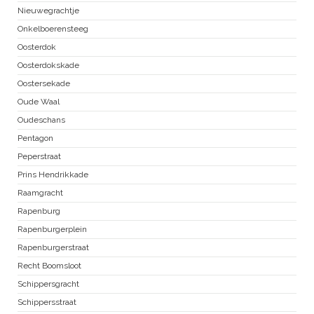
Nieuwegrachtje
Onkelboerensteeg
Oosterdok
Oosterdokskade
Oostersekade
Oude Waal
Oudeschans
Pentagon
Peperstraat
Prins Hendrikkade
Raamgracht
Rapenburg
Rapenburgerplein
Rapenburgerstraat
Recht Boomsloot
Schippersgracht
Schippersstraat