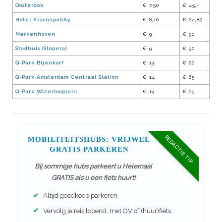
Oosterdok
€ 7,50
€ 45,-
Hotel Krasnapolsky
€ 8,10
€ 64,80
Markenhoven
€ 9
€ 90
Stadhuis (Stopera)
€ 9
€ 90
Q-Park Bijenkorf
€ 13
€ 60
Q-Park Amsterdam Centraal Station
€ 14
€ 65
Q-Park Waterlooplein
€ 14
€ 65
REDACTIE TIP
MOBILITEITSHUBS: VRIJWEL
GRATIS PARKEREN
Bij sommige hubs parkeert u Helemaal
GRATIS als u een fiets huurt!
✔
Altijd goedkoop parkeren
✔
Vervolg je reis lopend, met OV of (huur)fiets