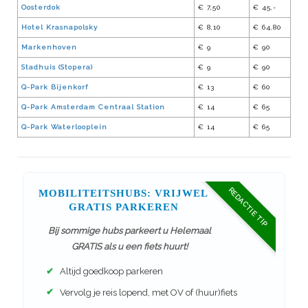
Oosterdok
€ 7,50
€ 45,-
Hotel Krasnapolsky
€ 8,10
€ 64,80
Markenhoven
€ 9
€ 90
Stadhuis (Stopera)
€ 9
€ 90
Q-Park Bijenkorf
€ 13
€ 60
Q-Park Amsterdam Centraal Station
€ 14
€ 65
Q-Park Waterlooplein
€ 14
€ 65
REDACTIE TIP
MOBILITEITSHUBS: VRIJWEL
GRATIS PARKEREN
Bij sommige hubs parkeert u Helemaal
GRATIS als u een fiets huurt!
✔
Altijd goedkoop parkeren
✔
Vervolg je reis lopend, met OV of (huur)fiets