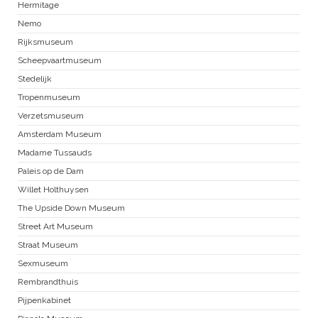
Hermitage
Nemo
Rijksmuseum
Scheepvaartmuseum
Stedelijk
Tropenmuseum
Verzetsmuseum
Amsterdam Museum
Madame Tussauds
Paleis op de Dam
Willet Holthuysen
The Upside Down Museum
Street Art Museum
Straat Museum
Sexmuseum
Rembrandthuis
Pijpenkabinet