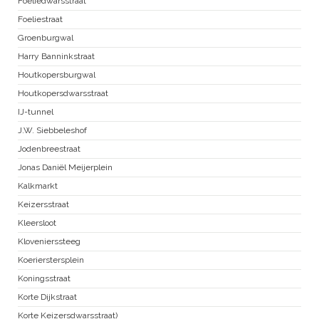
Foeliedwarsstraat
Foeliestraat
Groenburgwal
Harry Banninkstraat
Houtkopersburgwal
Houtkopersdwarsstraat
IJ-tunnel
J.W. Siebbeleshof
Jodenbreestraat
Jonas Daniël Meijerplein
Kalkmarkt
Keizersstraat
Kleersloot
Klovenierssteeg
Koerierstersplein
Koningsstraat
Korte Dijkstraat
Korte Keizersdwarsstraat)