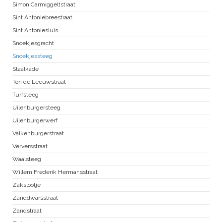
Simon Carmiggeltstraat
Sint Antoniebreestraat
Sint Antoniesluis
Snoekjesgracht
Snoekjessteeg
Staalkade
Ton de Leeuwstraat
Turfsteeg
Uilenburgersteeg
Uilenburgerwerf
Valkenburgerstraat
Verversstraat
Waalsteeg
Willem Frederik Hermansstraat
Zakslootje
Zanddwarsstraat
Zandstraat