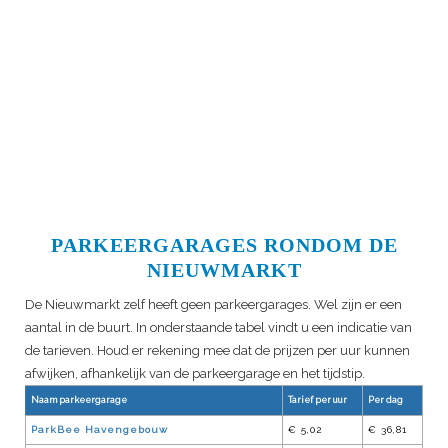
PARKEERGARAGES RONDOM DE
NIEUWMARKT
De Nieuwmarkt zelf heeft geen parkeergarages. Wel zijn er een
aantal in de buurt. In onderstaande tabel vindt u een indicatie van
de tarieven. Houd er rekening mee dat de prijzen per uur kunnen
afwijken, afhankelijk van de parkeergarage en het tijdstip.
Naam parkeergarage
Tarief per uur
Per dag
ParkBee Havengebouw
€ 5,02
€ 36,81