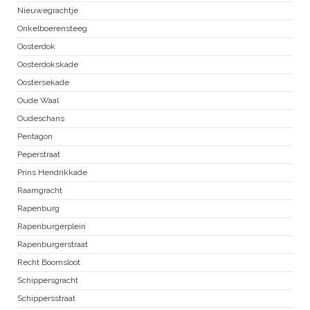
Nieuwegrachtje
Onkelboerensteeg
Oosterdok
Oosterdokskade
Oostersekade
Oude Waal
Oudeschans
Pentagon
Peperstraat
Prins Hendrikkade
Raamgracht
Rapenburg
Rapenburgerplein
Rapenburgerstraat
Recht Boomsloot
Schippersgracht
Schippersstraat