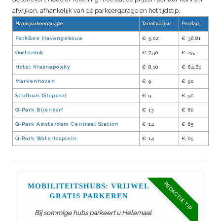
afwijken, afhankelijk van de parkeergarage en het tijdstip.
Naam parkeergarage
Tarief per uur
Per dag
ParkBee Havengebouw
€ 5,02
€ 36,81
Oosterdok
€ 7,50
€ 45,-
Hotel Krasnapolsky
€ 8,10
€ 64,80
Markenhoven
€ 9
€ 90
Stadhuis (Stopera)
€ 9
€ 90
Q-Park Bijenkorf
€ 13
€ 60
Q-Park Amsterdam Centraal Station
€ 14
€ 65
Q-Park Waterlooplein
€ 14
€ 65
REDACTIE TIP
MOBILITEITSHUBS: VRIJWEL
GRATIS PARKEREN
Bij sommige hubs parkeert u Helemaal