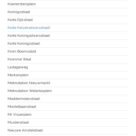
Koerierstersplein
Koningsstraat
Korte Dijkstraat
Korte Keizersdwarsstraat)
Korte Koningsdwarsstraat
Korte Koningsstraat
Krom Boomssloot
Kromme Waal
Lastageweg
Markenplein
Metrostation Nieuwmarkt
Metrostation Waterlooplein
Moddermolenstraat
Montelbaanstraat
Mr Visserplein
Muiderstraat
Nieuwe Amstelstraat