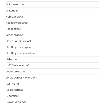
Dijkdwarsstraat
Dijkstraat
Februariplein
Foeliedwarsstraat
Foeliestraat
Groenburgwal
Harry Banninkstraat
Houtkopersburgwal
Houtkopersdwarsstraat
IJ-tunnel
J.W. Siebbeleshof
Jodenbreestraat
Jonas Daniël Meijerplein
Kalkmarkt
Keizersstraat
Kleersloot
Klovenierssteeg