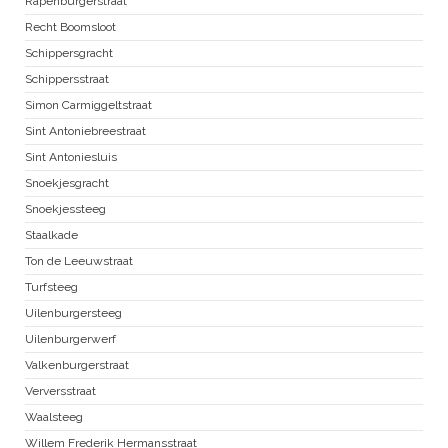
Rapenburgerstraat
Recht Boomsloot
Schippersgracht
Schippersstraat
Simon Carmiggeltstraat
Sint Antoniebreestraat
Sint Antoniesluis
Snoekjesgracht
Snoekjessteeg
Staalkade
Ton de Leeuwstraat
Turfsteeg
Uilenburgersteeg
Uilenburgerwerf
Valkenburgerstraat
Verversstraat
Waalsteeg
Willem Frederik Hermansstraat