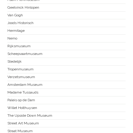
Geelvinck Hinlopen
Van Gogh
Joods Historisch
Hermitage
Nemo
Rijksmuseum
Scheepvaartmuseum
Stedelijk
Tropenmuseum
Verzetsmuseum
Amsterdam Museum
Madame Tussauds
Paleis op de Dam
Willet Holthuysen
The Upside Down Museum
Street Art Museum
Straat Museum