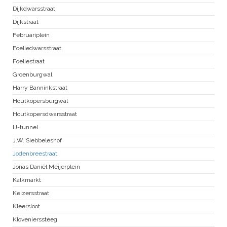
Dijkdwarsstraat
Dijkstraat
Februariplein
Foeliedwarsstraat
Foeliestraat
Groenburgwal
Harry Banninkstraat
Houtkopersburgwal
Houtkopersdwarsstraat
IJ-tunnel
J.W. Siebbeleshof
Jodenbreestraat
Jonas Daniël Meijerplein
Kalkmarkt
Keizersstraat
Kleersloot
Klovenierssteeg