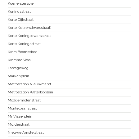
Koerierstersplein
Koningsstraat
Korte Dijkstraat
Korte Keizersdwarsstraat)
Korte Koningsdwarsstraat
Korte Koningsstraat
Krom Boomssloot
Kromme Waal
Lastageweg
Markenplein
Metrostation Nieuwmarkt
Metrostation Waterlooplein
Moddermolenstraat
Montelbaanstraat
Mr Visserplein
Muiderstraat
Nieuwe Amstelstraat