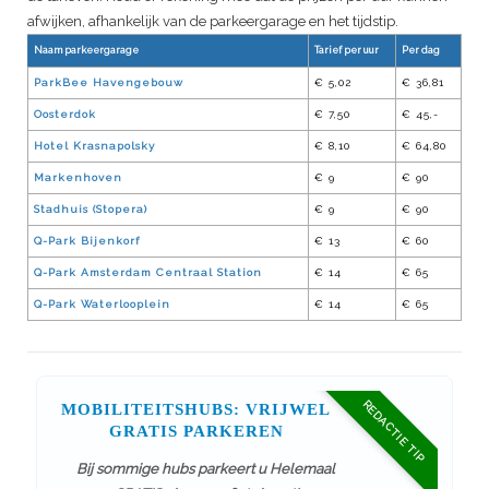
afwijken, afhankelijk van de parkeergarage en het tijdstip.
Naam parkeergarage
Tarief per uur
Per dag
ParkBee Havengebouw
€ 5,02
€ 36,81
Oosterdok
€ 7,50
€ 45,-
Hotel Krasnapolsky
€ 8,10
€ 64,80
Markenhoven
€ 9
€ 90
Stadhuis (Stopera)
€ 9
€ 90
Q-Park Bijenkorf
€ 13
€ 60
Q-Park Amsterdam Centraal Station
€ 14
€ 65
Q-Park Waterlooplein
€ 14
€ 65
REDACTIE TIP
MOBILITEITSHUBS: VRIJWEL
GRATIS PARKEREN
Bij sommige hubs parkeert u Helemaal