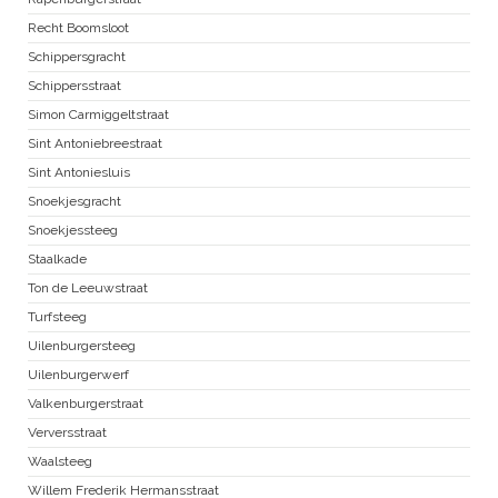
Recht Boomsloot
Schippersgracht
Schippersstraat
Simon Carmiggeltstraat
Sint Antoniebreestraat
Sint Antoniesluis
Snoekjesgracht
Snoekjessteeg
Staalkade
Ton de Leeuwstraat
Turfsteeg
Uilenburgersteeg
Uilenburgerwerf
Valkenburgerstraat
Verversstraat
Waalsteeg
Willem Frederik Hermansstraat