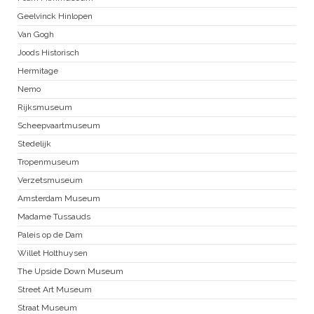
Geelvinck Hinlopen
Van Gogh
Joods Historisch
Hermitage
Nemo
Rijksmuseum
Scheepvaartmuseum
Stedelijk
Tropenmuseum
Verzetsmuseum
Amsterdam Museum
Madame Tussauds
Paleis op de Dam
Willet Holthuysen
The Upside Down Museum
Street Art Museum
Straat Museum