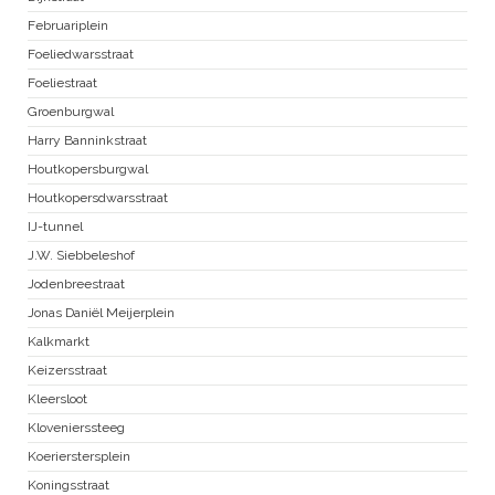
Februariplein
Foeliedwarsstraat
Foeliestraat
Groenburgwal
Harry Banninkstraat
Houtkopersburgwal
Houtkopersdwarsstraat
IJ-tunnel
J.W. Siebbeleshof
Jodenbreestraat
Jonas Daniël Meijerplein
Kalkmarkt
Keizersstraat
Kleersloot
Klovenierssteeg
Koerierstersplein
Koningsstraat