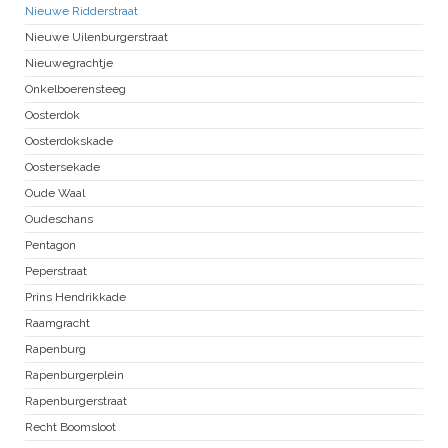
Nieuwe Ridderstraat
Nieuwe Uilenburgerstraat
Nieuwegrachtje
Onkelboerensteeg
Oosterdok
Oosterdokskade
Oostersekade
Oude Waal
Oudeschans
Pentagon
Peperstraat
Prins Hendrikkade
Raamgracht
Rapenburg
Rapenburgerplein
Rapenburgerstraat
Recht Boomsloot