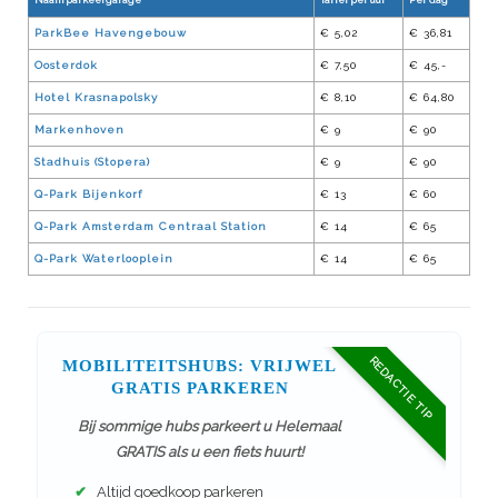
Naam parkeergarage
Tarief per uur
Per dag
ParkBee Havengebouw
€ 5,02
€ 36,81
Oosterdok
€ 7,50
€ 45,-
Hotel Krasnapolsky
€ 8,10
€ 64,80
Markenhoven
€ 9
€ 90
Stadhuis (Stopera)
€ 9
€ 90
Q-Park Bijenkorf
€ 13
€ 60
Q-Park Amsterdam Centraal Station
€ 14
€ 65
Q-Park Waterlooplein
€ 14
€ 65
REDACTIE TIP
MOBILITEITSHUBS: VRIJWEL
GRATIS PARKEREN
Bij sommige hubs parkeert u Helemaal
GRATIS als u een fiets huurt!
✔
Altijd goedkoop parkeren