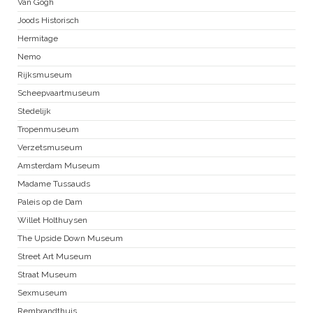
Van Gogh
Joods Historisch
Hermitage
Nemo
Rijksmuseum
Scheepvaartmuseum
Stedelijk
Tropenmuseum
Verzetsmuseum
Amsterdam Museum
Madame Tussauds
Paleis op de Dam
Willet Holthuysen
The Upside Down Museum
Street Art Museum
Straat Museum
Sexmuseum
Rembrandthuis