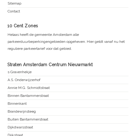
Sitemap
Contact
10 Cent Zones
Helaas heeft de gemeente Amsterdam alle
parkeerduurbeperkingengebieden opgeheven. Hier geldt vanaf nu het
reguliere parkeertarief voor dat gebied.
Straten Amsterdam Centrum Nieuwmarkt
s Gravenhekje
A.S. Onderwijzerhof
Annie M.G. Schmidtstraat
Binnen Bantammerstraat
Binnenkant
Brandewijnsteeg
Buiten Bantammerstraat
Dijkdwarsstraat
Dijkstraat