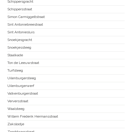
Schippersgracht
Schippersstraat
Simon Carmiggeltstraat
Sint Antoniebreestraat
Sint Antoniesluis
Snoekjesgracht
Snoekjessteeg
Staalkade
Ton de Leeuwstraat
Turfsteeg
Uilenburgersteeg
Uilenburgerwerf
Valkenburgerstraat
Verversstraat
Waalsteeg
Willem Frederik Hermansstraat
Zakslootje
Zanddwarsstraat