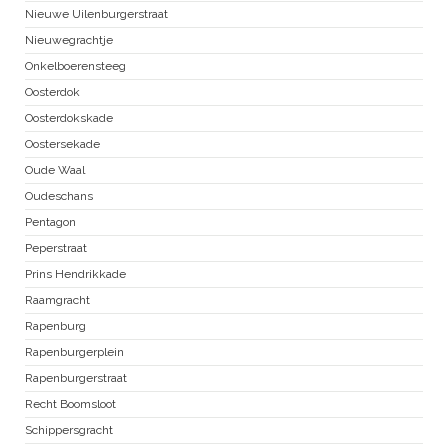
Nieuwe Uilenburgerstraat
Nieuwegrachtje
Onkelboerensteeg
Oosterdok
Oosterdokskade
Oostersekade
Oude Waal
Oudeschans
Pentagon
Peperstraat
Prins Hendrikkade
Raamgracht
Rapenburg
Rapenburgerplein
Rapenburgerstraat
Recht Boomsloot
Schippersgracht