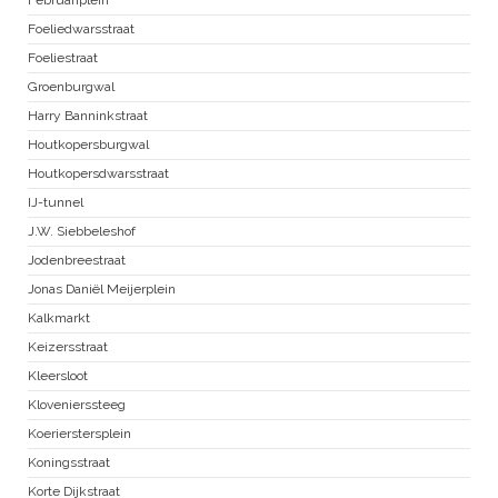
Foeliedwarsstraat
Foeliestraat
Groenburgwal
Harry Banninkstraat
Houtkopersburgwal
Houtkopersdwarsstraat
IJ-tunnel
J.W. Siebbeleshof
Jodenbreestraat
Jonas Daniël Meijerplein
Kalkmarkt
Keizersstraat
Kleersloot
Klovenierssteeg
Koerierstersplein
Koningsstraat
Korte Dijkstraat