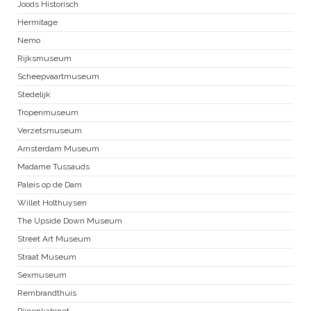
Joods Historisch
Hermitage
Nemo
Rijksmuseum
Scheepvaartmuseum
Stedelijk
Tropenmuseum
Verzetsmuseum
Amsterdam Museum
Madame Tussauds
Paleis op de Dam
Willet Holthuysen
The Upside Down Museum
Street Art Museum
Straat Museum
Sexmuseum
Rembrandthuis
Pijpenkabinet