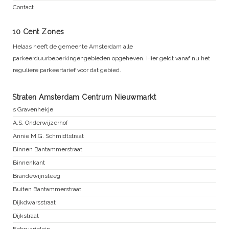
Contact
10 Cent Zones
Helaas heeft de gemeente Amsterdam alle
parkeerduurbeperkingengebieden opgeheven. Hier geldt vanaf nu het
reguliere parkeertarief voor dat gebied.
Straten Amsterdam Centrum Nieuwmarkt
s Gravenhekje
A.S. Onderwijzerhof
Annie M.G. Schmidtstraat
Binnen Bantammerstraat
Binnenkant
Brandewijnsteeg
Buiten Bantammerstraat
Dijkdwarsstraat
Dijkstraat
Februariplein