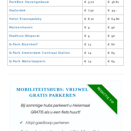
ParkBee Havengebouw
€ 5,02
€ 36,81
Oosterdok
€ 7,50
€ 45,-
Hotel Krasnapolsky
€ 8,10
€ 64,80
Markenhoven
€ 9
€ 90
Stadhuis (Stopera)
€ 9
€ 90
Q-Park Bijenkorf
€ 13
€ 60
Q-Park Amsterdam Centraal Station
€ 14
€ 65
Q-Park Waterlooplein
€ 14
€ 65
REDACTIE TIP
MOBILITEITSHUBS: VRIJWEL
GRATIS PARKEREN
Bij sommige hubs parkeert u Helemaal
GRATIS als u een fiets huurt!
✔
Altijd goedkoop parkeren