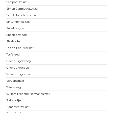
Schippersstraat
Simon Carmiggeltstraat
Sint Antoniebreestraat
Sint Antoniesluis
Snoekjesgracht
Snoekjessteeg
Staalkade
Ton de Leeuwstraat
Turfsteeg
Uilenburgersteeg
Uilenburgerwerf
Valkenburgerstraat
Verversstraat
Waalsteeg
Willem Frederik Hermansstraat
Zakslootje
Zanddwarsstraat