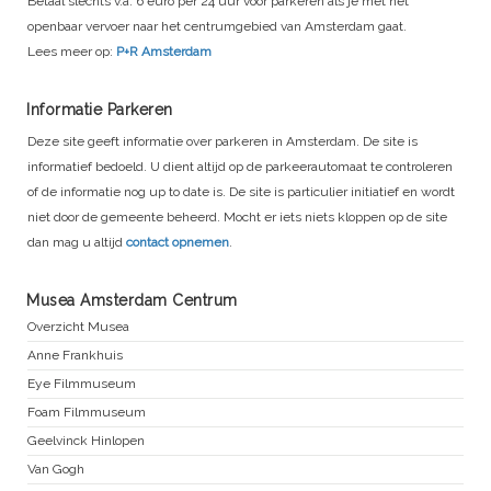
Betaal slechts v.a. 6 euro per 24 uur voor parkeren als je met het
openbaar vervoer naar het centrumgebied van Amsterdam gaat.
Lees meer op:
P+R Amsterdam
Informatie Parkeren
Deze site geeft informatie over parkeren in Amsterdam. De site is
informatief bedoeld. U dient altijd op de parkeerautomaat te controleren
of de informatie nog up to date is. De site is particulier initiatief en wordt
niet door de gemeente beheerd. Mocht er iets niets kloppen op de site
dan mag u altijd
contact opnemen
.
Musea Amsterdam Centrum
Overzicht Musea
Anne Frankhuis
Eye Filmmuseum
Foam Filmmuseum
Geelvinck Hinlopen
Van Gogh