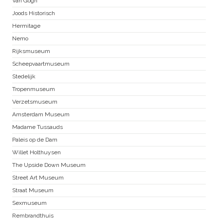
Van Gogh
Joods Historisch
Hermitage
Nemo
Rijksmuseum
Scheepvaartmuseum
Stedelijk
Tropenmuseum
Verzetsmuseum
Amsterdam Museum
Madame Tussauds
Paleis op de Dam
Willet Holthuysen
The Upside Down Museum
Street Art Museum
Straat Museum
Sexmuseum
Rembrandthuis