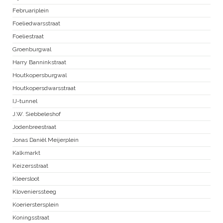
Februariplein
Foeliedwarsstraat
Foeliestraat
Groenburgwal
Harry Banninkstraat
Houtkopersburgwal
Houtkopersdwarsstraat
IJ-tunnel
J.W. Siebbeleshof
Jodenbreestraat
Jonas Daniël Meijerplein
Kalkmarkt
Keizersstraat
Kleersloot
Klovenierssteeg
Koerierstersplein
Koningsstraat