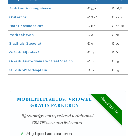
ParkBee Havengebouw
€ 5,02
€ 36,81
Oosterdok
€ 7,50
€ 45,-
Hotel Krasnapolsky
€ 8,10
€ 64,80
Markenhoven
€ 9
€ 90
Stadhuis (Stopera)
€ 9
€ 90
Q-Park Bijenkorf
€ 13
€ 60
Q-Park Amsterdam Centraal Station
€ 14
€ 65
Q-Park Waterlooplein
€ 14
€ 65
REDACTIE TIP
MOBILITEITSHUBS: VRIJWEL
GRATIS PARKEREN
Bij sommige hubs parkeert u Helemaal
GRATIS als u een fiets huurt!
✔
Altijd goedkoop parkeren