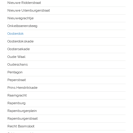
Nieuwe Ridderstraat
Nieuwe Uilenburgerstraat
Nieuwegrachtje
Onkelboerensteeg
Oosterdok
Oosterdokskade
Oostersekade
Oude Waal
Oudeschans
Pentagon
Peperstraat
Prins Hendrikkade
Raamgracht
Rapenburg
Rapenburgerplein
Rapenburgerstraat
Recht Boomsloot