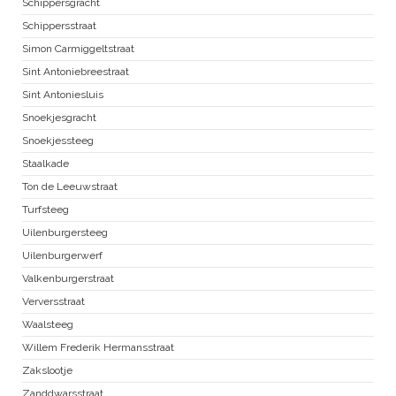
Schippersgracht
Schippersstraat
Simon Carmiggeltstraat
Sint Antoniebreestraat
Sint Antoniesluis
Snoekjesgracht
Snoekjessteeg
Staalkade
Ton de Leeuwstraat
Turfsteeg
Uilenburgersteeg
Uilenburgerwerf
Valkenburgerstraat
Verversstraat
Waalsteeg
Willem Frederik Hermansstraat
Zakslootje
Zanddwarsstraat