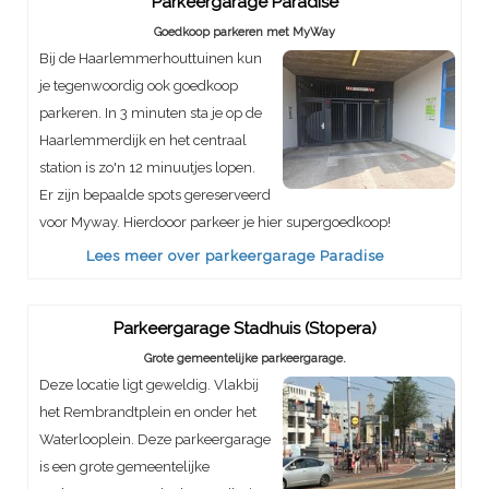
Parkeergarage Paradise
Goedkoop parkeren met MyWay
Bij de Haarlemmerhouttuinen kun
je tegenwoordig ook goedkoop
parkeren. In 3 minuten sta je op de
Haarlemmerdijk en het centraal
station is zo'n 12 minuutjes lopen.
Er zijn bepaalde spots gereserveerd
voor Myway. Hierdooor parkeer je hier supergoedkoop!
Lees meer over parkeergarage Paradise
Parkeergarage Stadhuis (Stopera)
Grote gemeentelijke parkeergarage.
Deze locatie ligt geweldig. Vlakbij
het Rembrandtplein en onder het
Waterlooplein. Deze parkeergarage
is een grote gemeentelijke