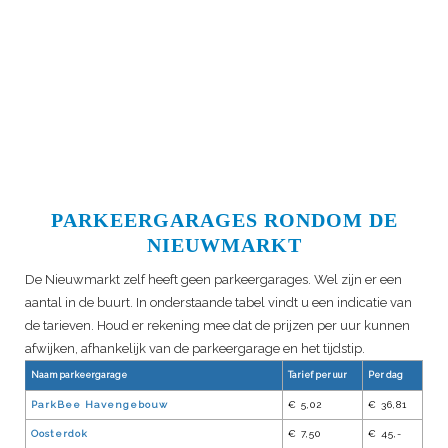
PARKEERGARAGES RONDOM DE
NIEUWMARKT
De Nieuwmarkt zelf heeft geen parkeergarages. Wel zijn er een
aantal in de buurt. In onderstaande tabel vindt u een indicatie van
de tarieven. Houd er rekening mee dat de prijzen per uur kunnen
afwijken, afhankelijk van de parkeergarage en het tijdstip.
Naam parkeergarage
Tarief per uur
Per dag
ParkBee Havengebouw
€ 5,02
€ 36,81
Oosterdok
€ 7,50
€ 45,-