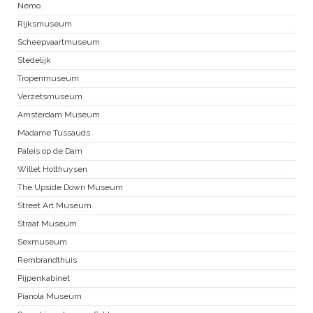
Nemo
Rijksmuseum
Scheepvaartmuseum
Stedelijk
Tropenmuseum
Verzetsmuseum
Amsterdam Museum
Madame Tussauds
Paleis op de Dam
Willet Holthuysen
The Upside Down Museum
Street Art Museum
Straat Museum
Sexmuseum
Rembrandthuis
Pijpenkabinet
Pianola Museum