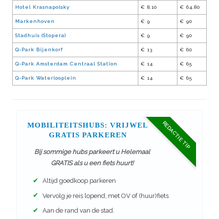
Hotel Krasnapolsky
€ 8,10
€ 64,80
Markenhoven
€ 9
€ 90
Stadhuis (Stopera)
€ 9
€ 90
Q-Park Bijenkorf
€ 13
€ 60
Q-Park Amsterdam Centraal Station
€ 14
€ 65
Q-Park Waterlooplein
€ 14
€ 65
REDACTIE TIP
MOBILITEITSHUBS: VRIJWEL
GRATIS PARKEREN
Bij sommige hubs parkeert u Helemaal
GRATIS als u een fiets huurt!
✔
Altijd goedkoop parkeren
✔
Vervolg je reis lopend, met OV of (huur)fiets
✔
Aan de rand van de stad.