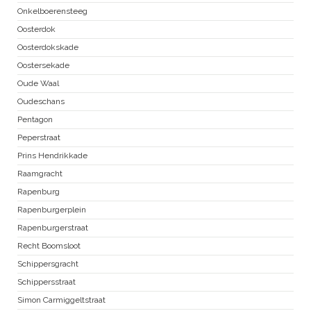
Onkelboerensteeg
Oosterdok
Oosterdokskade
Oostersekade
Oude Waal
Oudeschans
Pentagon
Peperstraat
Prins Hendrikkade
Raamgracht
Rapenburg
Rapenburgerplein
Rapenburgerstraat
Recht Boomsloot
Schippersgracht
Schippersstraat
Simon Carmiggeltstraat