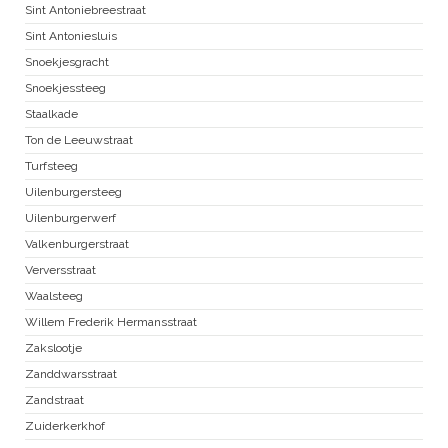
Sint Antoniebreestraat
Sint Antoniesluis
Snoekjesgracht
Snoekjessteeg
Staalkade
Ton de Leeuwstraat
Turfsteeg
Uilenburgersteeg
Uilenburgerwerf
Valkenburgerstraat
Verversstraat
Waalsteeg
Willem Frederik Hermansstraat
Zakslootje
Zanddwarsstraat
Zandstraat
Zuiderkerkhof