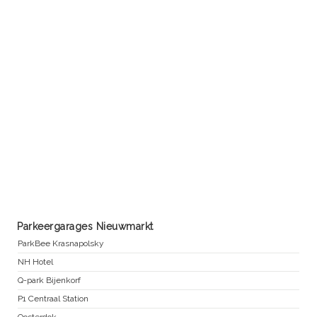
Parkeergarages Nieuwmarkt
ParkBee Krasnapolsky
NH Hotel
Q-park Bijenkorf
P1 Centraal Station
Oosterdok