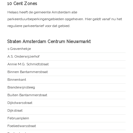
10 Cent Zones
Helaas heeft de gemeente Amsterdam alle
parkeerduurbeperkingengebieden opgeheven. Hier geldt vanaf nu het
reguliere parkeertarief voor dat gebied.
Straten Amsterdam Centrum Nieuwmarkt
s Gravenhekje
A.S. Onderwijzerhof
Annie M.G. Schmidtstraat
Binnen Bantammerstraat
Binnenkant
Brandewijnsteeg
Buiten Bantammerstraat
Dijkdwarsstraat
Dijkstraat
Februariplein
Foeliedwarsstraat