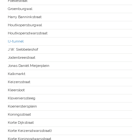
Foeliestraat
Groenburgwal
Harry Banninkstraat
Houtkopersburgwal
Houtkopersdwarsstraat
IJ-tunnel
J.W. Siebbeleshof
Jodenbreestraat
Jonas Daniël Meijerplein
Kalkmarkt
Keizersstraat
Kleersloot
Klovenierssteeg
Koerierstersplein
Koningsstraat
Korte Dijkstraat
Korte Keizersdwarsstraat)
Korte Koningsdwarsstraat