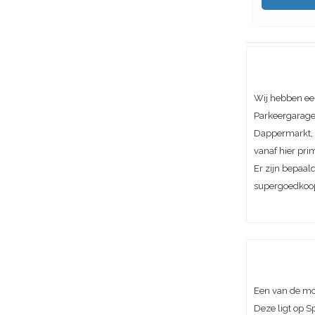
Wij hebben ee
Parkeergarage 
Dappermarkt, A
vanaf hier pri
Er zijn bepaal
supergoedkoo
Een van de mo
Deze ligt op S