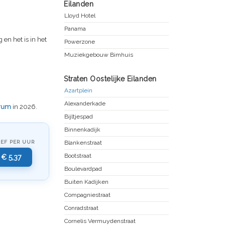
Eilanden
Lloyd Hotel
Panama
 en het is in het
Powerzone
Muziekgebouw Bimhuis
Straten Oostelijke Eilanden
Azartplein
Alexanderkade
rum
in 2026.
Bijltjespad
Binnenkadijk
IEF PER UUR
Blankenstraat
Bootstraat
€ 5,37
Boulevardpad
Buiten Kadijken
Compagniestraat
Conradstraat
Cornelis Vermuydenstraat