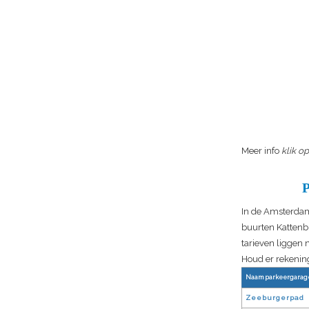
Meer info
klik o
In de Amsterdams
buurten Kattenb
tarieven liggen 
Houd er rekening
Naam parkeergarag
Zeeburgerpad