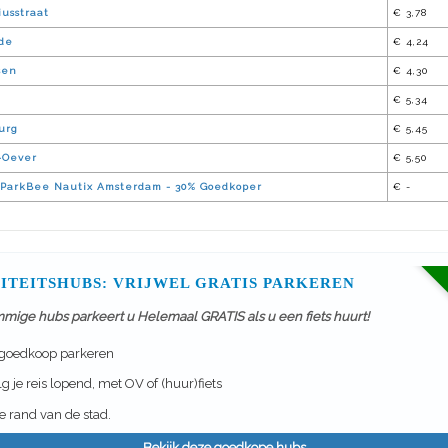
usstraat
€ 3,78
de
€ 4,24
sen
€ 4,30
€ 5,34
urg
€ 5,45
J-Oever
€ 5,50
ParkBee Nautix Amsterdam - 30% Goedkoper
€ -
ITEITSHUBS: VRIJWEL GRATIS PARKEREN
mmige hubs parkeert u Helemaal GRATIS als u een fiets huurt!
 goedkoop parkeren
g je reis lopend, met OV of (huur)fiets
 rand van de stad.
Bekijk deze goedkope hubs