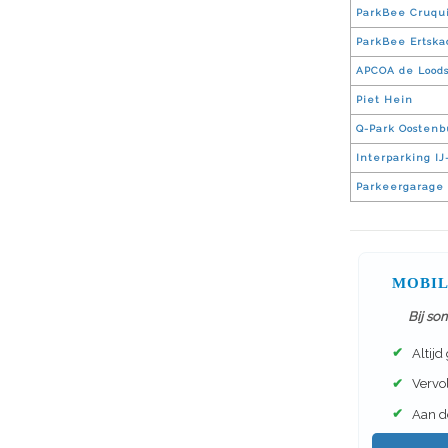
ParkBee Cruqui
ParkBee Ertska
APCOA de Lood
Piet Hein
Q-Park Oostenb
Interparking I
Parkeergarage 
MOBIL
Bij so
✔
Altijd
✔
Vervol
✔
Aan de