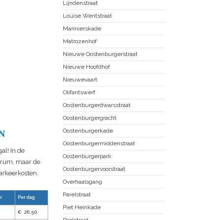
Lijndenstraat
Louise Wentstraat
Marinierskade
Matrozenhof
Nieuwe Oostenburgerstraat
Nieuwe Hoofdhof
Nieuwevaart
Olifantswerf
Oostenburgerdwarsstraat
Oostenburgergracht
Oostenburgerkade
N
Oostenburgermiddenstraat
al! In de
Oostenburgerpark
ntrum, maar de
Oostenburgervoorstraat
parkeerkosten.
Overhaalsgang
Parelstraat
r
Per dag
Piet Heinkade
€ 26,50
Poolstraat