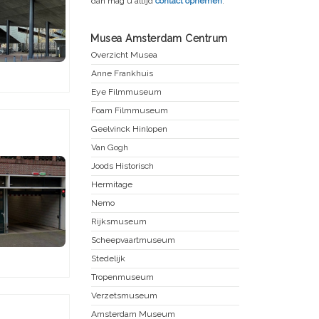
dan mag u altijd
contact opnemen
.
Musea Amsterdam Centrum
Overzicht Musea
Anne Frankhuis
Eye Filmmuseum
Foam Filmmuseum
Geelvinck Hinlopen
Van Gogh
Joods Historisch
Hermitage
Nemo
Rijksmuseum
Scheepvaartmuseum
Stedelijk
Tropenmuseum
Verzetsmuseum
Amsterdam Museum