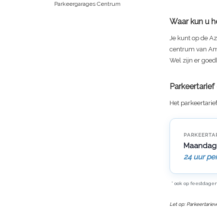
Parkeergarages Centrum
Waar kun u he
Je kunt op de
Az
centrum van Am
Wel zijn er goed
Parkeertarie
Het parkeertarie
PARKEERTA
Maandag
24 uur pe
* ook op feestdage
Let op: Parkeertarie