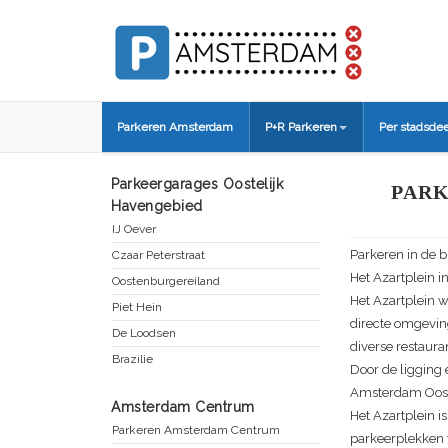
Parkeren Amsterdam
P+R Parkeren
Per stadsdee
Parkeergarages Oostelijk
PARK
Havengebied
IJ Oever
Parkeren in de 
Czaar Peterstraat
Het Azartplein i
Oostenburgereiland
Het Azartplein 
Piet Hein
directe omgeving
De Loodsen
diverse restaura
Brazilie
Door de ligging 
Amsterdam Oost 
Amsterdam Centrum
Het
Azartplein
is
Parkeren Amsterdam Centrum
parkeerplekken 