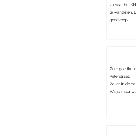
zo naar het KN
te wandelen. D
goedkoop!
Zeer goedkope
Peterstraat.
Zeker in de da
Wil je meer w