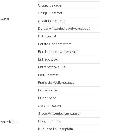
Cruquiuskade
Cruquiusstraat
andere
Czaar Peterstraat
Derde Wittenburgerdwarsstraat
Dijksgracht
Eerste Coehornstraat
Eerste Leeghwaterstraat
Entrepotdok
Entrepotdoksluis
Fortuinstraat
Frans de Wollantstraat
Funenkade
Funenpark
Geschutswerf
Grote Wittenburgerstraat
Hoogte Kadijk
zartplein
.
Ir Jakoba Mulderplein