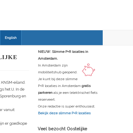
English
NIEUW: Slimme P+R locaties in
LIJKE
Amsterdam.
In Amsterdam zijn
mobiliteitshub geopend.
Je kunt bij deze slimme
et KNSM-eiland.
P+R locaties in Amsterdam
gratis
 het IJ. In de
parkeren
als je een (elektrische) fiets
g Sporenburg en
reserveert.
Onze redactie is super enthousiast.
ar vanuit
Bekijk deze slimme P+R locaties
ijn er goedkope
Veel bezocht Oostelijke