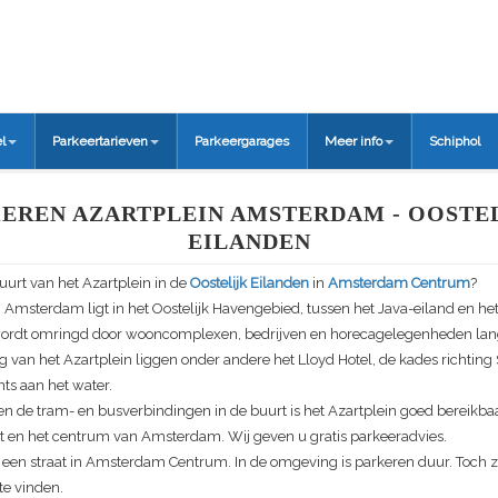
l
Parkeertarieven
Parkeergarages
Meer info
Schiphol
EREN AZARTPLEIN AMSTERDAM - OOSTE
EILANDEN
buurt van het
Azartplein
in de
Oostelijk Eilanden
in
Amsterdam Centrum
?
n Amsterdam ligt in het Oostelijk Havengebied, tussen het Java-eiland en h
wordt omringd door wooncomplexen, bedrijven en horecagelegenheden langs
 van het Azartplein liggen onder andere het Lloyd Hotel, de kades richtin
nts aan het water.
en de tram- en busverbindingen in de buurt is het Azartplein goed bereikba
en het centrum van Amsterdam. Wij geven u gratis parkeeradvies.
 een straat in Amsterdam Centrum. In de omgeving is parkeren duur. Toch z
te vinden.