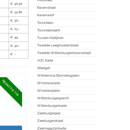
€ 40,50
Ravenstraat
€ 34,80
Ravenwerf
€ 30,-
Touwbaan
€ 23,-
Touwbaanpark
€ 49
Tussen Kadijken
Tweede Leeghwaterstraat
€ 40,-
Tweede Wittenburgerdwarsstraat
€ -
VOC Kade
Waaigat
Wilhelmina Blombergplein
REDACTIE TIP
Windrooskade
Windroosplein
Wittenburgergracht
Wittenburgerkade
Zeeburgerpad
Zeeburgerstraat
Zeemagazijnkade