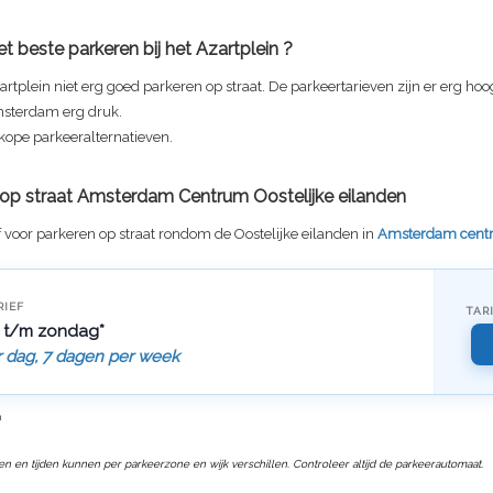
t beste parkeren bij het
Azartplein
?
artplein
niet erg goed parkeren op straat. De parkeertarieven zijn er erg hoog
sterdam erg druk.
kope parkeeralternatieven.
f op straat Amsterdam Centrum Oostelijke eilanden
f voor parkeren op straat rondom de Oostelijke eilanden in
Amsterdam cent
RIEF
TAR
 t/m zondag*
r dag, 7 dagen per week
n
ven en tijden kunnen per parkeerzone en wijk verschillen. Controleer altijd de parkeerautomaat.