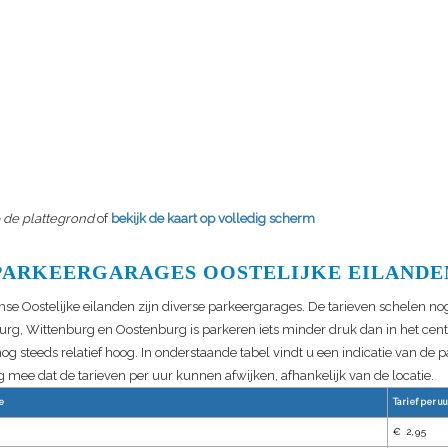
p de plattegrond
of
bekijk de kaart op volledig scherm
PARKEERGARAGES OOSTELIJKE EILANDE
e Oostelijke eilanden zijn diverse parkeergarages. De tarieven schelen nog
urg, Wittenburg en Oostenburg is parkeren iets minder druk dan in het ce
nog steeds relatief hoog. In onderstaande tabel vindt u een indicatie van de 
 mee dat de tarieven per uur kunnen afwijken, afhankelijk van de locatie.
e
Tarief per uu
€ 2,95