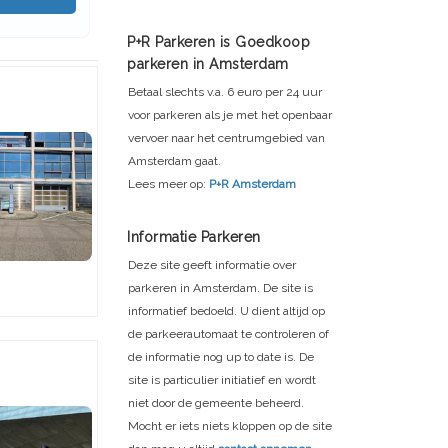
P+R Parkeren is Goedkoop
parkeren in Amsterdam
Betaal slechts v.a. 6 euro per 24 uur
voor parkeren als je met het openbaar
vervoer naar het centrumgebied van
Amsterdam gaat.
Lees meer op:
P+R Amsterdam
Informatie Parkeren
Deze site geeft informatie over
parkeren in Amsterdam. De site is
informatief bedoeld. U dient altijd op
de parkeerautomaat te controleren of
de informatie nog up to date is. De
site is particulier initiatief en wordt
niet door de gemeente beheerd.
Mocht er iets niets kloppen op de site