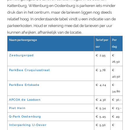
Kattenburg, Wittenburg en Oostenburg is parkeren iets minder
druk dan in het centrum, maar de tarieven liggen nog steeds
relatief hoog. In onderstaande tabel vindt u een indicatie van de
parkeerkosten. Houd er rekening mee dat de tarieven per uur
kunnen afwijken, afhankelijk van de locatie.
Naam parkeergarage
Tarief per
Per
uur
dag
Zeeburgerpad
€ 2,95
€
26,50
ParkBee Cruquiusstraat
€ 3,78
€
40,50
ParkBee Ertskade
€ 4,24
€
34,80
APCOA de Loodsen
€ 4,30
€ 30,-
Piet Hein
€ 5,34
€ 23,-
Q-Park Oostenburg
€ 5,45
€ 49
Interparking IJ-Oever
€ 5,50
€