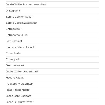
Derde Wittenburgerdwarsstraat
Dijksgracht
Eerste Coehornstraat
Eerste Leeghwaterstraat
Entrepotdok
Entrepotdoksluis
Fortuinstraat
Frans de Wollantstraat
Funenkade
Funenpark
Geschutswerf
Grote Wittenburgerstraat
Hoogte Kadijk
Ir Jakoba Mulderplein
Isaac Titsinghkade
Jacob Bontiusplaats
Jacob Burggraafstraat