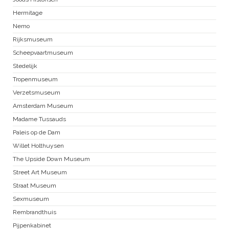
Hermitage
Nemo
Rijksmuseum
Scheepvaartmuseum
Stedelijk
Tropenmuseum
Verzetsmuseum
Amsterdam Museum
Madame Tussauds
Paleis op de Dam
Willet Holthuysen
The Upside Down Museum
Street Art Museum
Straat Museum
Sexmuseum
Rembrandthuis
Pijpenkabinet