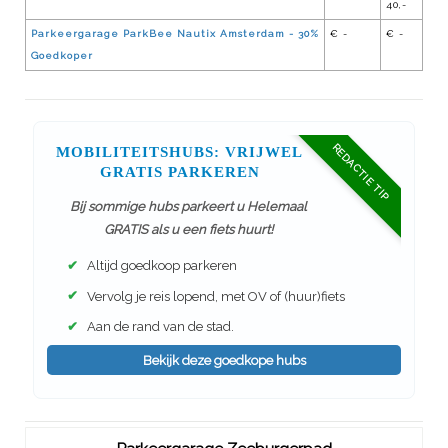
40,-
Parkeergarage ParkBee Nautix Amsterdam - 30%
€ -
€ -
Goedkoper
REDACTIE TIP
MOBILITEITSHUBS: VRIJWEL
GRATIS PARKEREN
Bij sommige hubs parkeert u Helemaal
GRATIS als u een fiets huurt!
✔
Altijd goedkoop parkeren
✔
Vervolg je reis lopend, met OV of (huur)fiets
✔
Aan de rand van de stad.
Bekijk deze goedkope hubs