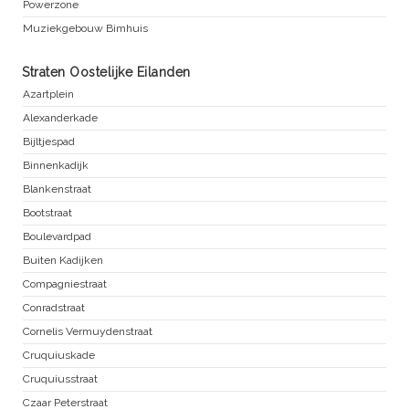
Powerzone
Muziekgebouw Bimhuis
Straten Oostelijke Eilanden
Azartplein
Alexanderkade
Bijltjespad
Binnenkadijk
Blankenstraat
Bootstraat
Boulevardpad
Buiten Kadijken
Compagniestraat
Conradstraat
Cornelis Vermuydenstraat
Cruquiuskade
Cruquiusstraat
Czaar Peterstraat