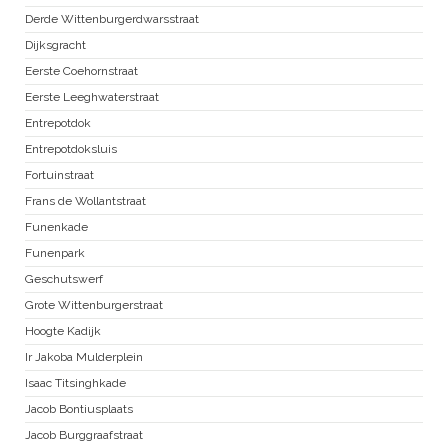
Derde Wittenburgerdwarsstraat
Dijksgracht
Eerste Coehornstraat
Eerste Leeghwaterstraat
Entrepotdok
Entrepotdoksluis
Fortuinstraat
Frans de Wollantstraat
Funenkade
Funenpark
Geschutswerf
Grote Wittenburgerstraat
Hoogte Kadijk
Ir Jakoba Mulderplein
Isaac Titsinghkade
Jacob Bontiusplaats
Jacob Burggraafstraat