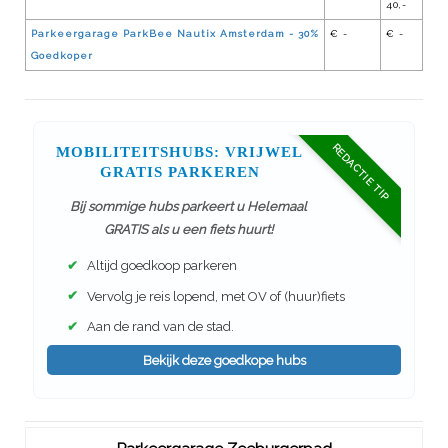
40,-
Parkeergarage ParkBee Nautix Amsterdam - 30%
€ -
€ -
Goedkoper
REDACTIE TIP
MOBILITEITSHUBS: VRIJWEL
GRATIS PARKEREN
Bij sommige hubs parkeert u Helemaal
GRATIS als u een fiets huurt!
✔
Altijd goedkoop parkeren
✔
Vervolg je reis lopend, met OV of (huur)fiets
✔
Aan de rand van de stad.
Bekijk deze goedkope hubs