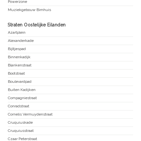
Powerzone
Muziekgebouw Bimhuis
Straten Oostelijke Eilanden
Azartplein
Alexanderkade
Bijltjespad
Binnenkadijk
Blankenstraat
Bootstraat
Boulevardpad
Buiten Kadijken
Compagniestraat
Conradstraat
Cornelis Vermuydenstraat
Cruquiuskade
Cruquiusstraat
Czaar Peterstraat