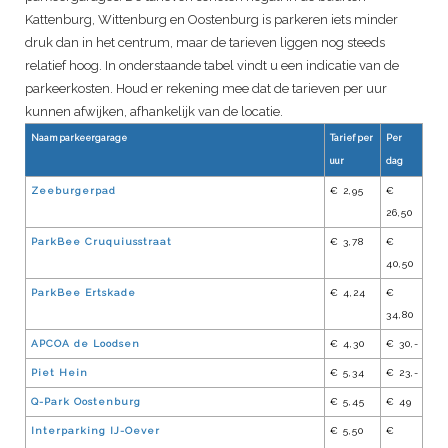
Kattenburg, Wittenburg en Oostenburg is parkeren iets minder
druk dan in het centrum, maar de tarieven liggen nog steeds
relatief hoog. In onderstaande tabel vindt u een indicatie van de
parkeerkosten. Houd er rekening mee dat de tarieven per uur
kunnen afwijken, afhankelijk van de locatie.
Naam parkeergarage
Tarief per
Per
uur
dag
Zeeburgerpad
€ 2,95
€
26,50
ParkBee Cruquiusstraat
€ 3,78
€
40,50
ParkBee Ertskade
€ 4,24
€
34,80
APCOA de Loodsen
€ 4,30
€ 30,-
Piet Hein
€ 5,34
€ 23,-
Q-Park Oostenburg
€ 5,45
€ 49
Interparking IJ-Oever
€ 5,50
€