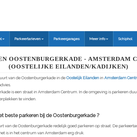
l
Parkeertarieven
Parkeergarages
Meer info
Schiphol
EN OOSTENBURGERKADE - AMSTERDAM 
(OOSTELIJKE EILANDEN/KADIJKEN)
buurt van de
Oostenburgerkade
in de
Oostelijk Eilanden
in
Amsterdam Cent
advies.
rkade
is een straat in Amsterdam Centrum. In de omgeving is parkeren duur.
rplekken te vinden.
t beste parkeren bij de
Oostenburgerkade
?
urt van de
Oostenburgerkade
redelijk goed parkeren op straat. De parkeertar
 het is in het centrum van Amsterdam erg druk.