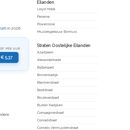
Eilanden
Lloyd Hotel
Panama
Powerzone
rum
in 2026.
Muziekgebouw Bimhuis
Straten Oostelijke Eilanden
IEF PER UUR
Azartplein
€ 5,37
Alexanderkade
Bijltjespad
Binnenkadijk
Blankenstraat
Bootstraat
Boulevardpad
Buiten Kadijken
Compagniestraat
andere
Conradstraat
Cornelis Vermuydenstraat