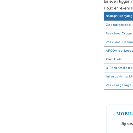
tarieven liggen 
Houd er rekening
Naam parkeergarag
Zeeburgerpad
ParkBee Cruqui
ParkBee Ertska
APCOA de Lood
Piet Hein
Q-Park Oostenb
Interparking I
Parkeergarage 
MOBIL
Bij so