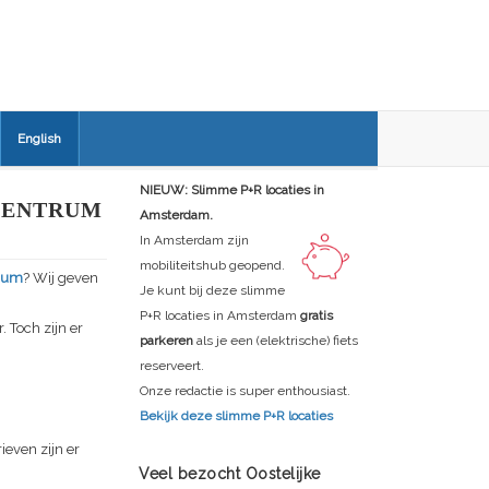
English
NIEUW: Slimme P+R locaties in
CENTRUM
Amsterdam.
In Amsterdam zijn
mobiliteitshub geopend.
rum
? Wij geven
Je kunt bij deze slimme
P+R locaties in Amsterdam
gratis
 Toch zijn er
parkeren
als je een (elektrische) fiets
reserveert.
Onze redactie is super enthousiast.
Bekijk deze slimme P+R locaties
ieven zijn er
Veel bezocht Oostelijke