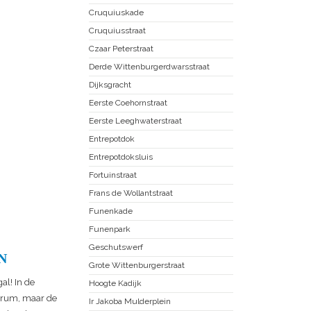
Cruquiuskade
Cruquiusstraat
Czaar Peterstraat
Derde Wittenburgerdwarsstraat
Dijksgracht
Eerste Coehornstraat
Eerste Leeghwaterstraat
Entrepotdok
Entrepotdoksluis
Fortuinstraat
Frans de Wollantstraat
Funenkade
Funenpark
Geschutswerf
N
Grote Wittenburgerstraat
al! In de
Hoogte Kadijk
ntrum, maar de
Ir Jakoba Mulderplein