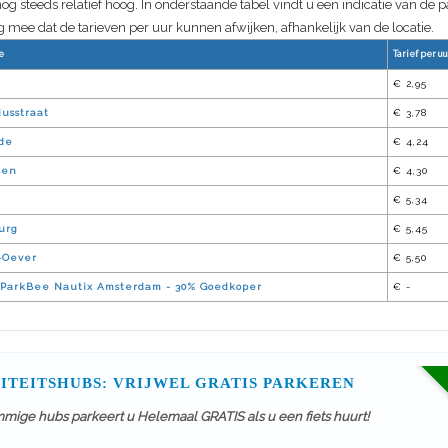
nog steeds relatief hoog. In onderstaande tabel vindt u een indicatie van de 
 mee dat de tarieven per uur kunnen afwijken, afhankelijk van de locatie.
e
Tarief per uu
€ 2,95
usstraat
€ 3,78
de
€ 4,24
sen
€ 4,30
€ 5,34
urg
€ 5,45
J-Oever
€ 5,50
ParkBee Nautix Amsterdam - 30% Goedkoper
€ -
ITEITSHUBS: VRIJWEL GRATIS PARKEREN
mmige hubs parkeert u Helemaal GRATIS als u een fiets huurt!