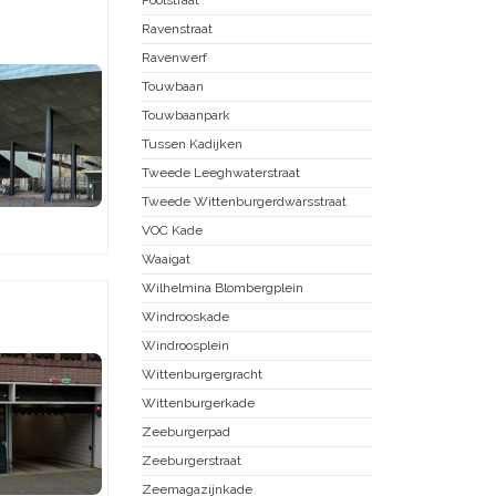
Ravenstraat
Ravenwerf
Touwbaan
Touwbaanpark
Tussen Kadijken
Tweede Leeghwaterstraat
Tweede Wittenburgerdwarsstraat
VOC Kade
Waaigat
Wilhelmina Blombergplein
Windrooskade
Windroosplein
Wittenburgergracht
Wittenburgerkade
Zeeburgerpad
Zeeburgerstraat
Zeemagazijnkade