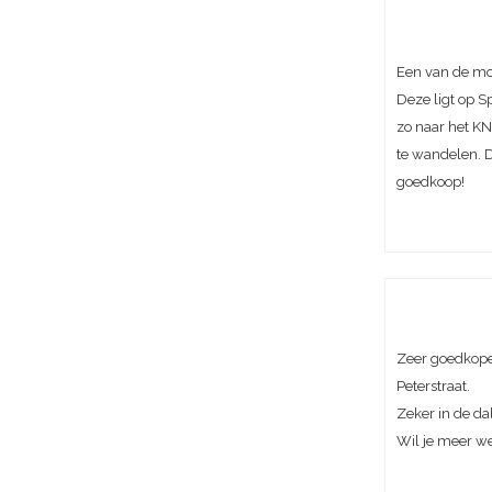
Een van de mo
Deze ligt op S
zo naar het KN
te wandelen. D
goedkoop!
Zeer goedkope
Peterstraat.
Zeker in de da
Wil je meer w