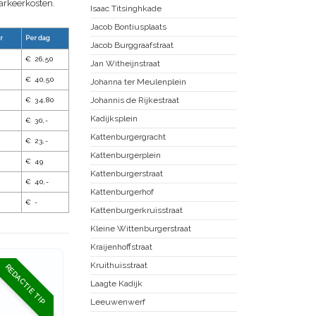
parkeerkosten.
Isaac Titsinghkade
Jacob Bontiusplaats
r
Per dag
Jacob Burggraafstraat
€ 26,50
Jan Witheijnstraat
€ 40,50
Johanna ter Meulenplein
Johannis de Rijkestraat
€ 34,80
Kadijksplein
€ 30,-
Kattenburgergracht
€ 23,-
Kattenburgerplein
€ 49
Kattenburgerstraat
€ 40,-
Kattenburgerhof
€ -
Kattenburgerkruisstraat
Kleine Wittenburgerstraat
Kraijenhoffstraat
Kruithuisstraat
REDACTIE TIP
Laagte Kadijk
Leeuwenwerf