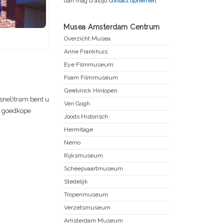
dan mag u altijd
contact opnemen
.
Musea Amsterdam Centrum
Overzicht Musea
Anne Frankhuis
Eye Filmmuseum
Foam Filmmuseum
Geelvinck Hinlopen
snel)tram bent u
Van Gogh
et goedkope
Joods Historisch
Hermitage
Nemo
Rijksmuseum
Scheepvaartmuseum
Stedelijk
Tropenmuseum
Verzetsmuseum
Amsterdam Museum