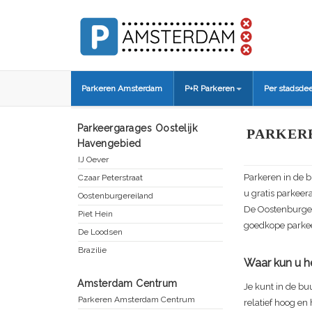
Parkeren Amsterdam
P+R Parkeren
Per stadsdee
Parkeergarages Oostelijk
PARKER
Havengebied
IJ Oever
Parkeren in de 
Czaar Peterstraat
u gratis parkeer
Oostenburgereiland
De
Oostenburge
Piet Hein
goedkope parkee
De Loodsen
Brazilie
Waar kun u he
Amsterdam Centrum
Je kunt in de bu
Parkeren Amsterdam Centrum
relatief hoog en