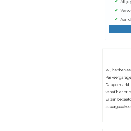
✔
Altijd
✔
Vervol
✔
Aan de
Wij hebben ee
Parkeergarage 
Dappermarkt, A
vanaf hier pri
Er zijn bepaal
supergoedkoo