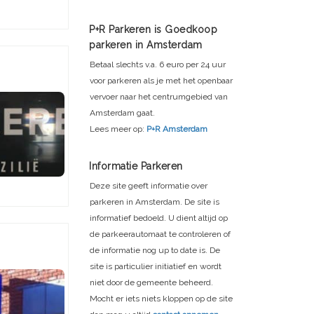
P+R Parkeren is Goedkoop
parkeren in Amsterdam
Betaal slechts v.a. 6 euro per 24 uur
voor parkeren als je met het openbaar
vervoer naar het centrumgebied van
Amsterdam gaat.
Lees meer op:
P+R Amsterdam
Informatie Parkeren
Deze site geeft informatie over
parkeren in Amsterdam. De site is
informatief bedoeld. U dient altijd op
de parkeerautomaat te controleren of
de informatie nog up to date is. De
site is particulier initiatief en wordt
niet door de gemeente beheerd.
Mocht er iets niets kloppen op de site