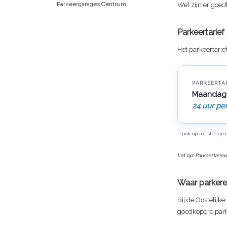
Parkeergarages Centrum
Wel zijn er goed
Parkeertarie
Het parkeertarie
PARKEERTA
Maandag
24 uur pe
* ook op feestdage
Let op: Parkeertarie
Waar parkere
Bij de Oostelijke
goedkopere par