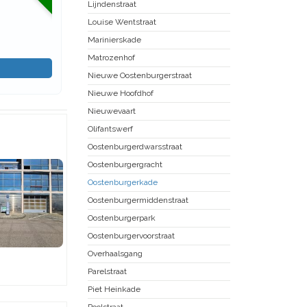
Lijndenstraat
Louise Wentstraat
Marinierskade
Matrozenhof
Nieuwe Oostenburgerstraat
Nieuwe Hoofdhof
Nieuwevaart
Olifantswerf
Oostenburgerdwarsstraat
Oostenburgergracht
Oostenburgerkade
Oostenburgermiddenstraat
Oostenburgerpark
Oostenburgervoorstraat
Overhaalsgang
Parelstraat
Piet Heinkade
Poolstraat