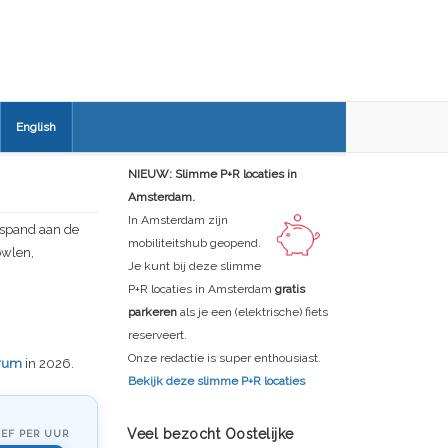
English
NIEUW: Slimme P+R locaties in
Amsterdam.
In Amsterdam zijn
fspand aan de
mobiliteitshub geopend.
owlen,
Je kunt bij deze slimme
P+R locaties in Amsterdam
gratis
parkeren
als je een (elektrische) fiets
reserveert.
Onze redactie is super enthousiast.
rum
in 2026.
Bekijk deze slimme P+R locaties
Veel bezocht Oostelijke
IEF PER UUR