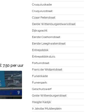
Cruquiuskade
Cruquiusstraat
Czaar Peterstraat
Derde Wittenburgerdwarsstraat
Dijksgracht
Eerste Coehornstraat
Eerste Leeghwaterstraat
Entrepotdok
Entrepotdoksluis
Fortuinstraat
€ 7,50 per uur
Frans de Wollantstraat
Funenkade
Funenpark
Geschutswerf
Grote Wittenburgerstraat
Hoogte Kadijk
Ir Jakoba Mulderplein