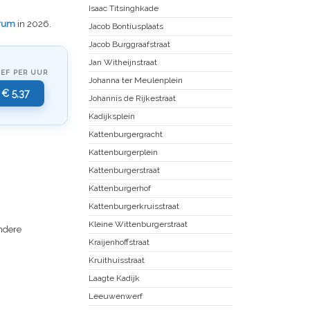
Isaac Titsinghkade
rum
in 2026.
Jacob Bontiusplaats
Jacob Burggraafstraat
Jan Witheijnstraat
IEF PER UUR
Johanna ter Meulenplein
€ 5,37
Johannis de Rijkestraat
Kadijksplein
Kattenburgergracht
Kattenburgerplein
Kattenburgerstraat
Kattenburgerhof
Kattenburgerkruisstraat
Kleine Wittenburgerstraat
andere
Kraijenhoffstraat
Kruithuisstraat
Laagte Kadijk
Leeuwenwerf