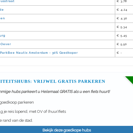
usstraat
€ 3,78
de
€ 4,24
sen
€ 4,30
€ 5,34
urg
€ 5,45
J-Oever
€ 5,50
ParkBee Nautix Amsterdam - 30% Goedkoper
€ -
ITEITSHUBS: VRIJWEL GRATIS PARKEREN
mmige hubs parkeert u Helemaal GRATIS als u een fiets huurt!
 goedkoop parkeren
g je reis lopend, met OV of (huur)fiets
 rand van de stad.
Bekijk deze goedkope hubs