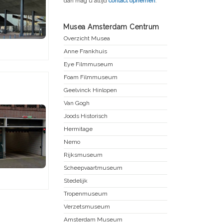
dan mag u altijd
contact opnemen
.
Musea Amsterdam Centrum
Overzicht Musea
Anne Frankhuis
Eye Filmmuseum
Foam Filmmuseum
Geelvinck Hinlopen
Van Gogh
Joods Historisch
Hermitage
Nemo
Rijksmuseum
Scheepvaartmuseum
Stedelijk
Tropenmuseum
Verzetsmuseum
Amsterdam Museum