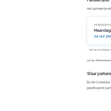
Parkeertarie
Het parkeertarie
PARKEERTA
Maandag
24 uur pe
* ook op feestdage
Let op: Parkeertarie
Waar parkere
Bij de Oostelijke
goedkopere par