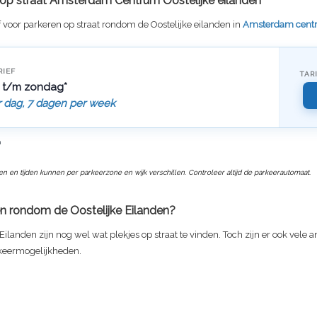
f op straat Amsterdam Centrum Oostelijke eilanden
f voor parkeren op straat rondom de Oostelijke eilanden in
Amsterdam cent
RIEF
TAR
 t/m zondag*
r dag, 7 dagen per week
n
ven en tijden kunnen per parkeerzone en wijk verschillen. Controleer altijd de parkeerautomaat.
n rondom de Oostelijke Eilanden?
 Eilanden zijn nog wel wat plekjes op straat te vinden. Toch zijn er ook vele 
keermogelijkheden.