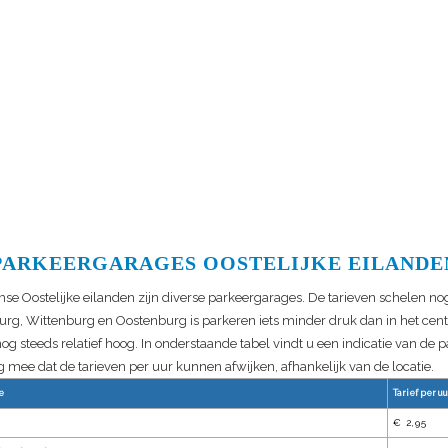
PARKEERGARAGES OOSTELIJKE EILANDE
e Oostelijke eilanden zijn diverse parkeergarages. De tarieven schelen nog
urg, Wittenburg en Oostenburg is parkeren iets minder druk dan in het ce
nog steeds relatief hoog. In onderstaande tabel vindt u een indicatie van de 
 mee dat de tarieven per uur kunnen afwijken, afhankelijk van de locatie.
e
Tarief per uu
€ 2,95