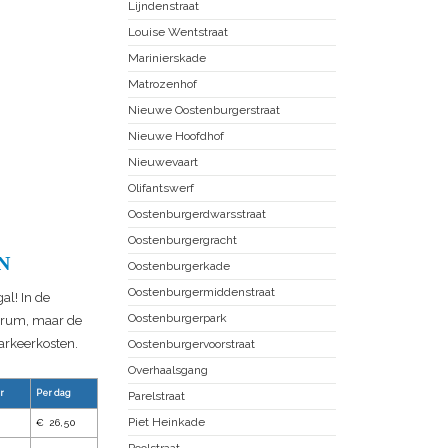
Lijndenstraat
Louise Wentstraat
Marinierskade
Matrozenhof
Nieuwe Oostenburgerstraat
Nieuwe Hoofdhof
Nieuwevaart
Olifantswerf
Oostenburgerdwarsstraat
Oostenburgergracht
N
Oostenburgerkade
Oostenburgermiddenstraat
al! In de
Oostenburgerpark
ntrum, maar de
parkeerkosten.
Oostenburgervoorstraat
Overhaalsgang
r
Per dag
Parelstraat
Piet Heinkade
€ 26,50
Poolstraat