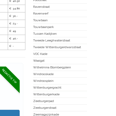
€ 40,50
Ravenstraat
€ 34,80
Ravenwerf
€ 30,-
Touwbaan
€ 23,-
Touwbaanpark
€ 49
Tussen Kadijken
€ 40,-
Tweede Leeghwaterstraat
€ -
Tweede Wittenburgerdwarsstraat
VOC Kade
Waaigat
Wilhelmina Blombergplein
REDACTIE TIP
Windrooskade
Windroosplein
Wittenburgergracht
Wittenburgerkade
Zeeburgerpad
Zeeburgerstraat
Zeemagazijnkade