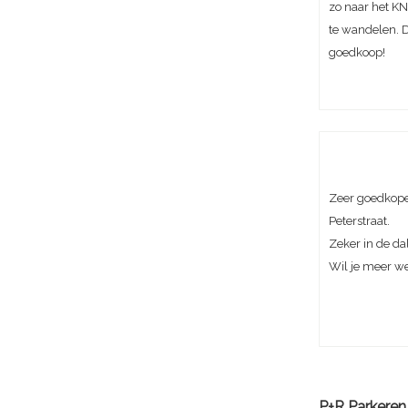
zo naar het KN
te wandelen. D
goedkoop!
Zeer goedkope
Peterstraat.
Zeker in de da
Wil je meer w
P+R Parkeren 