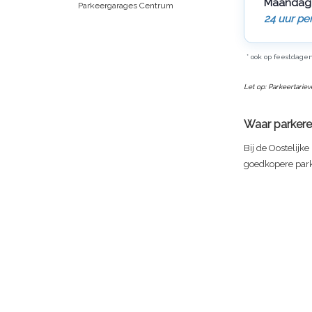
Maandag
Parkeergarages Centrum
24 uur pe
* ook op feestdage
Let op: Parkeertarie
Waar parkere
Bij de Oostelijke
goedkopere par