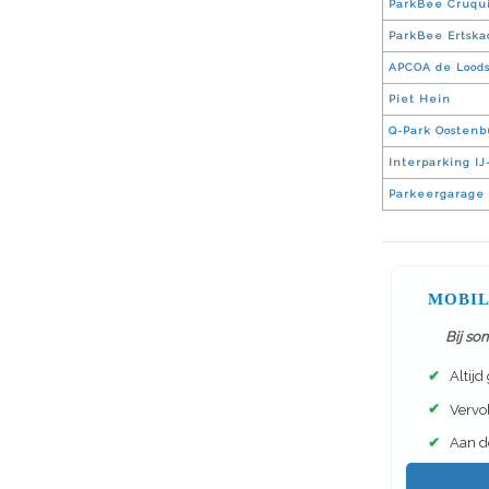
ParkBee Cruqui
ParkBee Ertska
APCOA de Lood
Piet Hein
Q-Park Oostenb
Interparking I
Parkeergarage 
MOBIL
Bij so
✔
Altijd
✔
Vervol
✔
Aan de