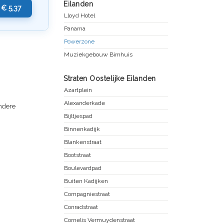
Eilanden
€ 5,37
Lloyd Hotel
Panama
Powerzone
Muziekgebouw Bimhuis
Straten Oostelijke Eilanden
Azartplein
Alexanderkade
andere
Bijltjespad
Binnenkadijk
Blankenstraat
Bootstraat
Boulevardpad
Buiten Kadijken
Compagniestraat
Conradstraat
Cornelis Vermuydenstraat