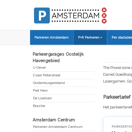
Parkeren Amsterdam
P+R Parkeren
Per stadsdee
Parkeergarages Oostelijk
Havengebied
IJ Oever
The Powerzone i
Daniel Goedkoop
Czaar Peterstraat
Lasergamen, Glow
Oostenburgereiland
Piet Hein
Parkeertarie
De Loodsen
Brazilie
Het parkeertarie
Amsterdam Centrum
Parkeren Amsterdam Centrum
PARKEERTA