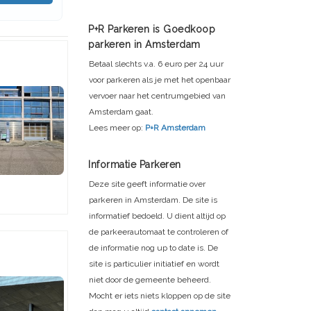
P+R Parkeren is Goedkoop
parkeren in Amsterdam
Betaal slechts v.a. 6 euro per 24 uur
voor parkeren als je met het openbaar
vervoer naar het centrumgebied van
Amsterdam gaat.
Lees meer op:
P+R Amsterdam
Informatie Parkeren
Deze site geeft informatie over
parkeren in Amsterdam. De site is
informatief bedoeld. U dient altijd op
de parkeerautomaat te controleren of
de informatie nog up to date is. De
site is particulier initiatief en wordt
niet door de gemeente beheerd.
Mocht er iets niets kloppen op de site