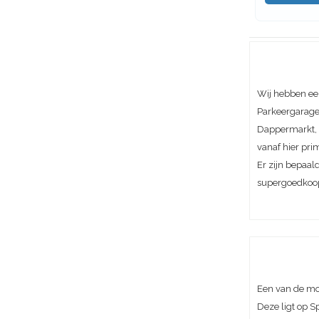
Wij hebben ee
Parkeergarage 
Dappermarkt, A
vanaf hier pri
Er zijn bepaal
supergoedkoo
Een van de mo
Deze ligt op S