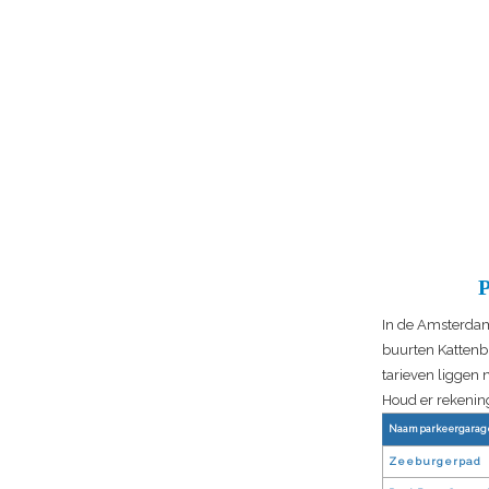
In de Amsterdams
buurten Kattenb
tarieven liggen 
Houd er rekening
Naam parkeergarag
Zeeburgerpad