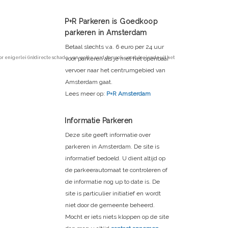
P+R Parkeren is Goedkoop
parkeren in Amsterdam
Betaal slechts v.a. 6 euro per 24 uur
voor parkeren als je met het openbaar
enigerlei (in)directe schade, van welke aard dan ook, voortvloeiende uit het
vervoer naar het centrumgebied van
Amsterdam gaat.
Lees meer op:
P+R Amsterdam
Informatie Parkeren
Deze site geeft informatie over
parkeren in Amsterdam. De site is
informatief bedoeld. U dient altijd op
de parkeerautomaat te controleren of
de informatie nog up to date is. De
site is particulier initiatief en wordt
niet door de gemeente beheerd.
Mocht er iets niets kloppen op de site