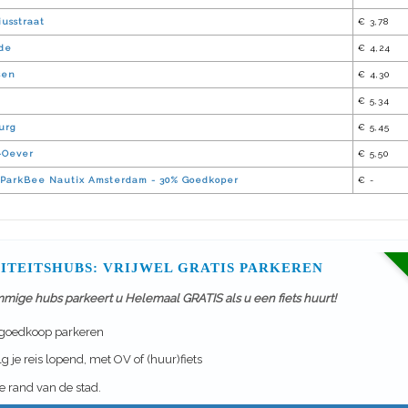
usstraat
€ 3,78
de
€ 4,24
sen
€ 4,30
€ 5,34
urg
€ 5,45
J-Oever
€ 5,50
ParkBee Nautix Amsterdam - 30% Goedkoper
€ -
ITEITSHUBS: VRIJWEL GRATIS PARKEREN
mmige hubs parkeert u Helemaal GRATIS als u een fiets huurt!
 goedkoop parkeren
g je reis lopend, met OV of (huur)fiets
 rand van de stad.