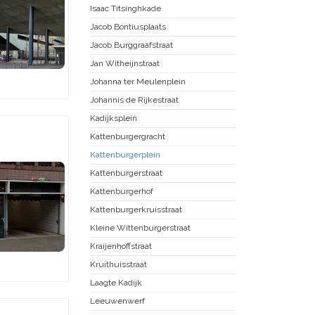
Isaac Titsinghkade
Jacob Bontiusplaats
Jacob Burggraafstraat
Jan Witheijnstraat
Johanna ter Meulenplein
Johannis de Rijkestraat
Kadijksplein
Kattenburgergracht
Kattenburgerplein
Kattenburgerstraat
Kattenburgerhof
Kattenburgerkruisstraat
Kleine Wittenburgerstraat
Kraijenhoffstraat
Kruithuisstraat
Laagte Kadijk
Leeuwenwerf