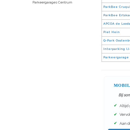
Parkeergarages Centrum
ParkBee Cruqui
ParkBee Ertska
APCOA de Lood
Piet Hein
Q-Park Oostenb
Interparking I
Parkeergarage 
MOBIL
Bij so
✔
Altijd
✔
Vervol
✔
Aan de