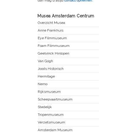
dan mag u altijd
contact opnemen
.
Musea Amsterdam Centrum
Overzicht Musea
Anne Frankhuis
Eye Filmmuseum
Foam Filmmuseum
Geelvinck Hinlopen
Van Gogh
Joods Historisch
Hermitage
Nemo
Rijksmuseum
Scheepvaartmuseum
Stedelijk
Tropenmuseum
Verzetsmuseum
Amsterdam Museum