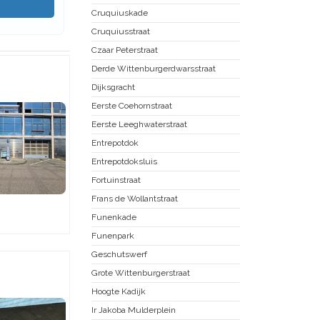
Cruquiuskade
Cruquiusstraat
Czaar Peterstraat
Derde Wittenburgerdwarsstraat
Dijksgracht
Eerste Coehornstraat
Eerste Leeghwaterstraat
Entrepotdok
Entrepotdoksluis
Fortuinstraat
Frans de Wollantstraat
Funenkade
Funenpark
Geschutswerf
Grote Wittenburgerstraat
Hoogte Kadijk
Ir Jakoba Mulderplein