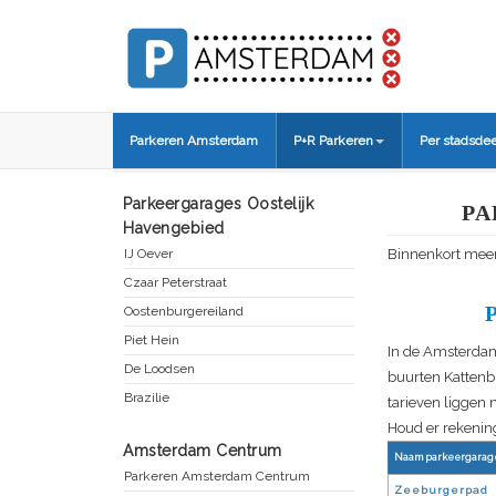
Parkeren Amsterdam
P+R Parkeren
Per stadsdee
Parkeergarages Oostelijk
PA
Havengebied
IJ Oever
Binnenkort meer
Czaar Peterstraat
Oostenburgereiland
Piet Hein
In de Amsterdams
De Loodsen
buurten Kattenb
Brazilie
tarieven liggen 
Houd er rekening
Amsterdam Centrum
Naam parkeergarag
Parkeren Amsterdam Centrum
Zeeburgerpad