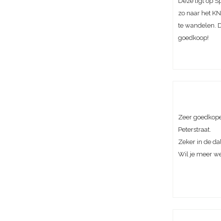
Deze ligt op S
zo naar het KN
te wandelen. D
goedkoop!
Zeer goedkope
Peterstraat.
Zeker in de da
Wil je meer w