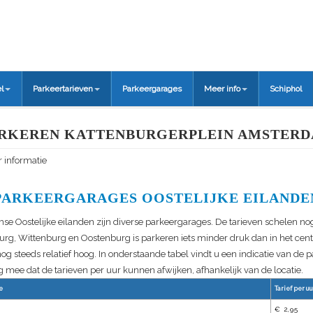
l
Parkeertarieven
Parkeergarages
Meer info
Schiphol
RKEREN KATTENBURGERPLEIN AMSTER
 informatie
PARKEERGARAGES OOSTELIJKE EILANDE
e Oostelijke eilanden zijn diverse parkeergarages. De tarieven schelen nog
urg, Wittenburg en Oostenburg is parkeren iets minder druk dan in het ce
nog steeds relatief hoog. In onderstaande tabel vindt u een indicatie van de 
 mee dat de tarieven per uur kunnen afwijken, afhankelijk van de locatie.
e
Tarief per uu
€ 2,95