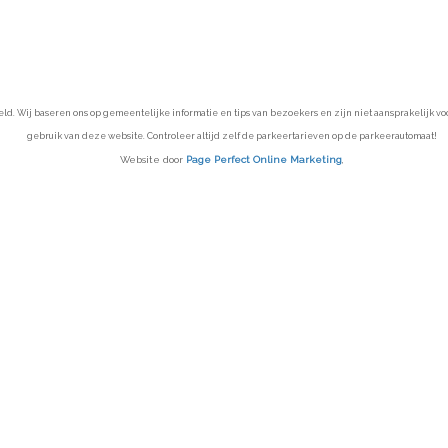
 Wij baseren ons op gemeentelijke informatie en tips van bezoekers en zijn niet aansprakelijk voor 
gebruik van deze website. Controleer altijd zelf de parkeertarieven op de parkeerautomaat!
Website door
Page Perfect Online Marketing
,