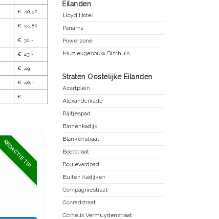
Eilanden
€ 40,50
Lloyd Hotel
€ 34,80
Panama
€ 30,-
Powerzone
Muziekgebouw Bimhuis
€ 23,-
€ 49
Straten Oostelijke Eilanden
€ 40,-
Azartplein
€ -
Alexanderkade
Bijltjespad
Binnenkadijk
Blankenstraat
REDACTIE TIP
Bootstraat
Boulevardpad
Buiten Kadijken
Compagniestraat
Conradstraat
Cornelis Vermuydenstraat