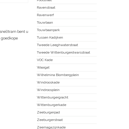
Ravenstraat
Ravenwerf
Touwbaan
Touwbaanpark
snel)tram bent u
Tussen Kadijken
et goedkope
Tweede Leeghwaterstraat
Tweede Wittenburgerdwarsstraat
VOC Kade
Waaigat
Wilhelmina Blombergplein
Windrooskade
Windroosplein
Wittenburgergracht
Wittenburgerkade
Zeeburgerpad
Zeeburgerstraat
Zeemagazijnkade