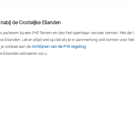
nabij de Oostelijke Eilanden
s parkeren bij een P+R Terrein en dan het openbaar vervoer nemen. Met de (
ijke Eilanden. Let er altijd wel op dat als je in aanmerking wilt komen voor h
t je voldoet aan de
richtlijnen van de P+R regeling
ke Eilanden adviseren wij u: