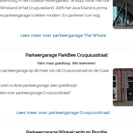
porenburg in het Oostelijk Havengebied. Je loopt vanaf hier ook
SM eiland of het Cruqiuseiland. Zelfs het Java Eiland is prima
e parkeergarage is lekker modern. En parkeren is er nog
Lees meer over parkeergarage The Whale
Parkeergarage ParkBee Cruquiusstraat
Klein maar goedkoop. Wel reserveren!
 parkeergarage op de hoek van de Cruquiusstraat en de Czaar
luren is deze parkeergarage zeer goedkoop!
eten over parkeergarage Cruquiusstraat?
Lees meer over parkeergarage Cruquiusstraat
Parkeergarage Winkelcentrum Brazilie