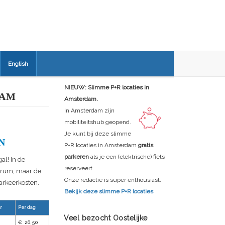
English
NIEUW: Slimme P+R locaties in
DAM
Amsterdam.
In Amsterdam zijn
mobiliteitshub geopend.
Je kunt bij deze slimme
N
P+R locaties in Amsterdam
gratis
parkeren
als je een (elektrische) fiets
al! In de
reserveert.
ntrum, maar de
Onze redactie is super enthousiast.
parkeerkosten.
Bekijk deze slimme P+R locaties
r
Per dag
Veel bezocht Oostelijke
€ 26,50