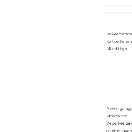
Parkeergarage 
Kort parkeren i
Albert Heijn.
Parkeergarage 
Amsterdam.
De parkeertari
centrum nog w