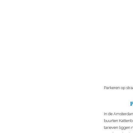
Parkeren op stra
In de Amsterdams
buurten Kattenb
tarieven liggen 