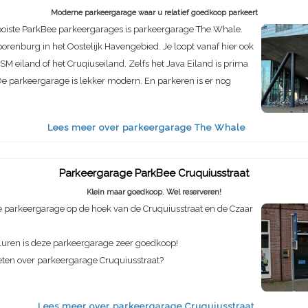
Moderne parkeergarage waar u relatief goedkoop parkeert
oiste ParkBee parkeergarages is parkeergarage The Whale.
porenburg in het Oostelijk Havengebied. Je loopt vanaf hier ook
SM eiland of het Cruqiuseiland. Zelfs het Java Eiland is prima
e parkeergarage is lekker modern. En parkeren is er nog
Lees meer over parkeergarage The Whale
Parkeergarage ParkBee Cruquiusstraat
Klein maar goedkoop. Wel reserveren!
 parkeergarage op de hoek van de Cruquiusstraat en de Czaar
luren is deze parkeergarage zeer goedkoop!
eten over parkeergarage Cruquiusstraat?
Lees meer over parkeergarage Cruquiusstraat