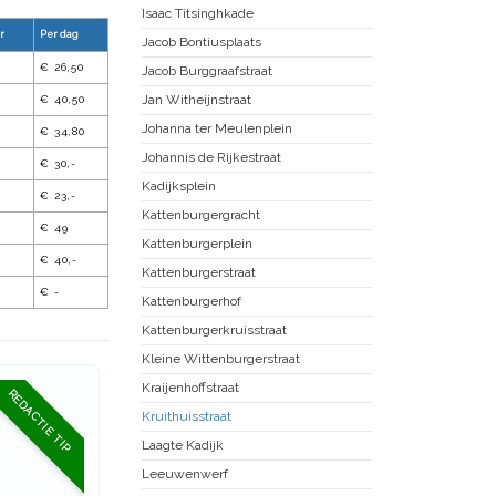
Isaac Titsinghkade
r
Per dag
Jacob Bontiusplaats
€ 26,50
Jacob Burggraafstraat
Jan Witheijnstraat
€ 40,50
Johanna ter Meulenplein
€ 34,80
Johannis de Rijkestraat
€ 30,-
Kadijksplein
€ 23,-
Kattenburgergracht
€ 49
Kattenburgerplein
€ 40,-
Kattenburgerstraat
€ -
Kattenburgerhof
Kattenburgerkruisstraat
Kleine Wittenburgerstraat
Kraijenhoffstraat
REDACTIE TIP
Kruithuisstraat
Laagte Kadijk
Leeuwenwerf