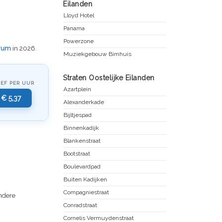
Eilanden
Lloyd Hotel
Panama
Powerzone
rum
in 2026.
Muziekgebouw Bimhuis
Straten Oostelijke Eilanden
IEF PER UUR
Azartplein
€ 5,37
Alexanderkade
Bijltjespad
Binnenkadijk
Blankenstraat
Bootstraat
Boulevardpad
Buiten Kadijken
Compagniestraat
andere
Conradstraat
Cornelis Vermuydenstraat