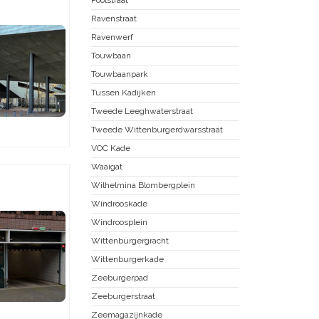
Ravenstraat
Ravenwerf
Touwbaan
Touwbaanpark
Tussen Kadijken
Tweede Leeghwaterstraat
Tweede Wittenburgerdwarsstraat
VOC Kade
Waaigat
Wilhelmina Blombergplein
Windrooskade
Windroosplein
Wittenburgergracht
Wittenburgerkade
Zeeburgerpad
Zeeburgerstraat
Zeemagazijnkade