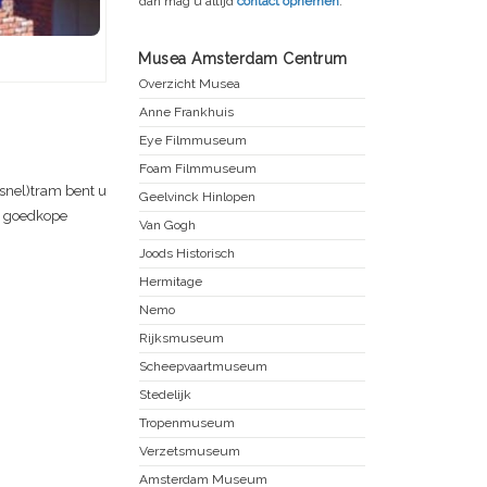
dan mag u altijd
contact opnemen
.
Musea Amsterdam Centrum
Overzicht Musea
Anne Frankhuis
Eye Filmmuseum
Foam Filmmuseum
snel)tram bent u
Geelvinck Hinlopen
et goedkope
Van Gogh
Joods Historisch
Hermitage
Nemo
Rijksmuseum
Scheepvaartmuseum
Stedelijk
Tropenmuseum
Verzetsmuseum
Amsterdam Museum