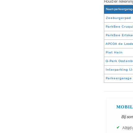
Houd er rekening
Naam parkeergarag
Zeeburgerpad
ParkBee Cruqui
ParkBee Ertska
APCOA de Lood
Piet Hein
Q-Park Oostenb
Interparking I
Parkeergarage 
MOBIL
Bij so
✔
Altijd