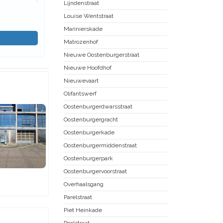
Lijndenstraat
Louise Wentstraat
Marinierskade
Matrozenhof
Nieuwe Oostenburgerstraat
Nieuwe Hoofdhof
Nieuwevaart
Olifantswerf
Oostenburgerdwarsstraat
Oostenburgergracht
Oostenburgerkade
Oostenburgermiddenstraat
Oostenburgerpark
Oostenburgervoorstraat
Overhaalsgang
Parelstraat
Piet Heinkade
Poolstraat