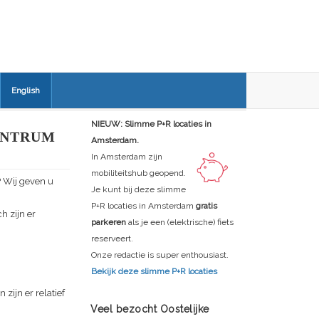
English
NIEUW: Slimme P+R locaties in
ENTRUM
Amsterdam.
In Amsterdam zijn
mobiliteitshub geopend.
? Wij geven u
Je kunt bij deze slimme
P+R locaties in Amsterdam
gratis
h zijn er
parkeren
als je een (elektrische) fiets
reserveert.
Onze redactie is super enthousiast.
Bekijk deze slimme P+R locaties
zijn er relatief
Veel bezocht Oostelijke