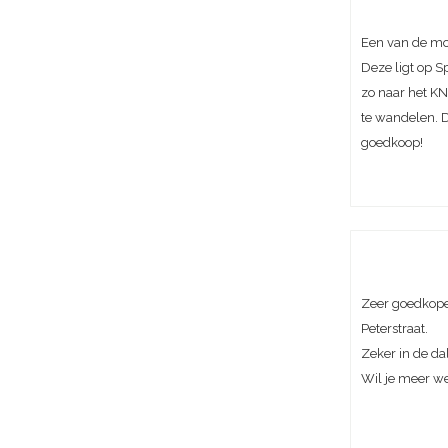
Een van de mo
Deze ligt op S
zo naar het KN
te wandelen. D
goedkoop!
Zeer goedkope
Peterstraat.
Zeker in de da
Wil je meer w