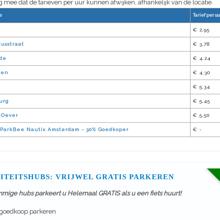
 mee dat de tarieven per uur kunnen afwijken, afhankelijk van de locatie.
e
Tarief per uu
€ 2,95
usstraat
€ 3,78
de
€ 4,24
sen
€ 4,30
€ 5,34
urg
€ 5,45
J-Oever
€ 5,50
ParkBee Nautix Amsterdam - 30% Goedkoper
€ -
ITEITSHUBS: VRIJWEL GRATIS PARKEREN
mmige hubs parkeert u Helemaal GRATIS als u een fiets huurt!
 goedkoop parkeren