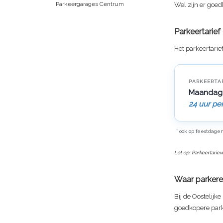
Parkeergarages Centrum
Wel zijn er goed
Parkeertarie
Het parkeertarie
PARKEERTA
Maandag
24 uur pe
* ook op feestdage
Let op: Parkeertarie
Waar parkere
Bij de Oostelijke
goedkopere par