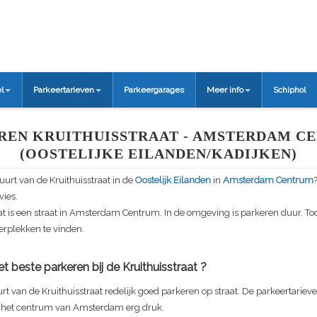
l
Parkeertarieven
Parkeergarages
Meer info
Schiphol
REN KRUITHUISSTRAAT - AMSTERDAM C
(OOSTELIJKE EILANDEN/KADIJKEN)
buurt van de
Kruithuisstraat
in de
Oostelijk Eilanden
in
Amsterdam Centrum
vies.
at
is een straat in Amsterdam Centrum. In de omgeving is parkeren duur. Toc
rplekken te vinden.
t beste parkeren bij de
Kruithuisstraat
?
urt van de
Kruithuisstraat
redelijk goed parkeren op straat. De parkeertarieven 
in het centrum van Amsterdam erg druk.