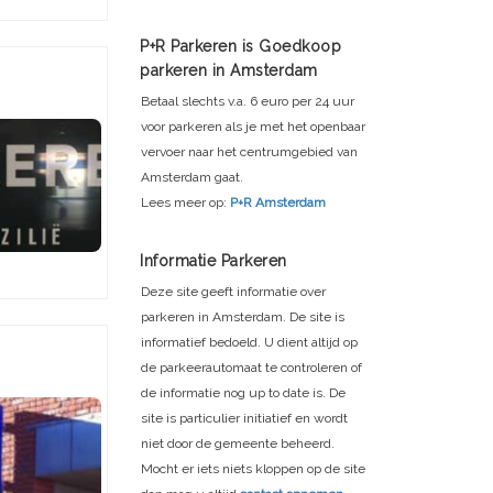
P+R Parkeren is Goedkoop
parkeren in Amsterdam
Betaal slechts v.a. 6 euro per 24 uur
voor parkeren als je met het openbaar
vervoer naar het centrumgebied van
Amsterdam gaat.
Lees meer op:
P+R Amsterdam
Informatie Parkeren
Deze site geeft informatie over
parkeren in Amsterdam. De site is
informatief bedoeld. U dient altijd op
de parkeerautomaat te controleren of
de informatie nog up to date is. De
site is particulier initiatief en wordt
niet door de gemeente beheerd.
Mocht er iets niets kloppen op de site