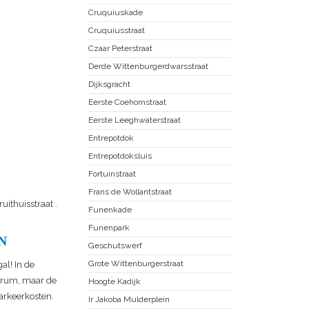
Cruquiuskade
Cruquiusstraat
Czaar Peterstraat
Derde Wittenburgerdwarsstraat
Dijksgracht
Eerste Coehornstraat
Eerste Leeghwaterstraat
Entrepotdok
Entrepotdoksluis
Fortuinstraat
Frans de Wollantstraat
ruithuisstraat
.
Funenkade
Funenpark
N
Geschutswerf
Grote Wittenburgerstraat
al! In de
ntrum, maar de
Hoogte Kadijk
parkeerkosten.
Ir Jakoba Mulderplein