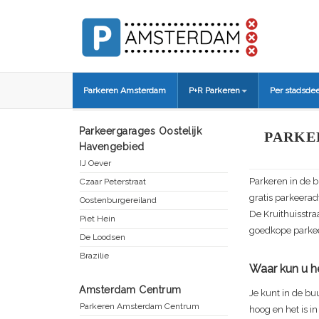
Parkeren Amsterdam
P+R Parkeren
Per stadsdee
Parkeergarages Oostelijk
PARKE
Havengebied
IJ Oever
Parkeren in de 
Czaar Peterstraat
gratis parkeerad
Oostenburgereiland
De
Kruithuisstra
Piet Hein
goedkope parkee
De Loodsen
Brazilie
Waar kun u he
Amsterdam Centrum
Je kunt in de bu
Parkeren Amsterdam Centrum
hoog en het is 