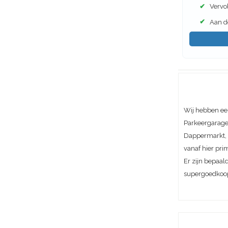
✔
Vervol
✔
Aan de
Wij hebben ee
Parkeergarage 
Dappermarkt, A
vanaf hier pri
Er zijn bepaal
supergoedkoo