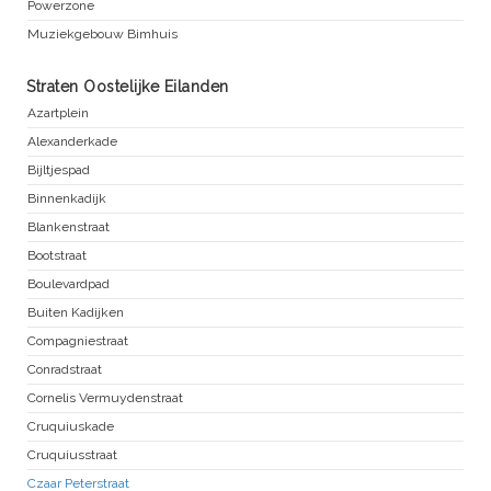
Powerzone
Muziekgebouw Bimhuis
Straten Oostelijke Eilanden
Azartplein
Alexanderkade
Bijltjespad
Binnenkadijk
Blankenstraat
Bootstraat
Boulevardpad
Buiten Kadijken
Compagniestraat
Conradstraat
Cornelis Vermuydenstraat
Cruquiuskade
Cruquiusstraat
Czaar Peterstraat