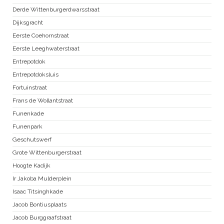
Derde Wittenburgerdwarsstraat
Dijksgracht
Eerste Coehornstraat
Eerste Leeghwaterstraat
Entrepotdok
Entrepotdoksluis
Fortuinstraat
Frans de Wollantstraat
Funenkade
Funenpark
Geschutswerf
Grote Wittenburgerstraat
Hoogte Kadijk
Ir Jakoba Mulderplein
Isaac Titsinghkade
Jacob Bontiusplaats
Jacob Burggraafstraat