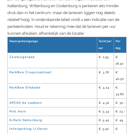
Kattenburg, Wittenburg en Oostenburg is parkeren iets minder
druk dan in het centrum, maar de tarieven liggen nog steeds
relatief hoog. In onderstaande tabel vindt u een indicatie van de
parkeerkosten. Houd er rekening mee dat de tarieven per uur
kunnen afwijken, afhankelijk van de locatie.
Naam parkeergarage
Tarief per
Per
uur
dag
Zeeburgerpad
€ 2,95
€
26,50
ParkBee Cruquiusstraat
€ 3,78
€
40,50
ParkBee Ertskade
€ 4,24
€
34,80
APCOA de Loodsen
€ 4,30
€ 30,-
Piet Hein
€ 5,34
€ 23,-
Q-Park Oostenburg
€ 5,45
€ 49
Interparking IJ-Oever
€ 5,50
€