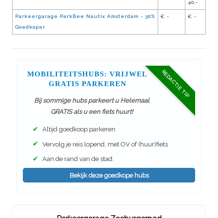
40,-
Parkeergarage ParkBee Nautix Amsterdam - 30%
€ -
€ -
Goedkoper
REDACTIE TIP
MOBILITEITSHUBS: VRIJWEL
GRATIS PARKEREN
Bij sommige hubs parkeert u Helemaal
GRATIS als u een fiets huurt!
✔
Altijd goedkoop parkeren
✔
Vervolg je reis lopend, met OV of (huur)fiets
✔
Aan de rand van de stad.
Bekijk deze goedkope hubs