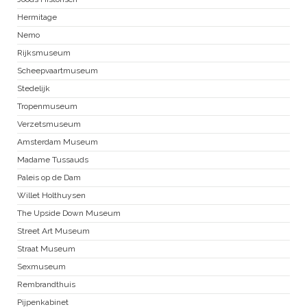
Hermitage
Nemo
Rijksmuseum
Scheepvaartmuseum
Stedelijk
Tropenmuseum
Verzetsmuseum
Amsterdam Museum
Madame Tussauds
Paleis op de Dam
Willet Holthuysen
The Upside Down Museum
Street Art Museum
Straat Museum
Sexmuseum
Rembrandthuis
Pijpenkabinet