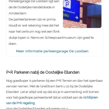
Parkeergarage De Loodsen ligt aan
de de Oostelijke Handelskade in
Amsterdam.
De parkeertarieven zijn er prima.
Houdt er wel rekening mee dat het
naar het centrum nog wel een flink
stukje lopen is. Nemo en Scheepvaartmuseum zijn goed te
doen..
Meer informatie parkeergarage De Loodsen
P+R Parkeren nabij de Oostelijke Eilanden
Nog goedkoper is parkeren bij een P+R Terrein en dan het openbaar
vervoer nemen. Met de (snel)tram bent u zo bij de Oostelijke
Eilanden. Let er altijd wel op dat als je in aanmerking wilt komen
voor het goedkope parkeertarief dat je voldoet aan de
richtlijnen
van de P+R regeling
Voor de Oostelijke Eilanden adviseren wij u: