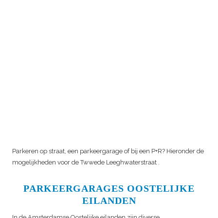
Parkeren op straat, een parkeergarage of bij een P+R? Hieronder de
mogelijkheden voor de
Twwede Leeghwaterstraat
.
PARKEERGARAGES OOSTELIJKE
EILANDEN
In de Amsterdamse Oostelijke eilanden zijn diverse