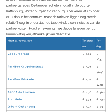
parkeergarages. De tarieven schelen nogal! In de buurten
Kattenburg, Wittenburg en Oostenburg is parkeren iets minder
druk dan in het centrum, maar de tarieven liggen nog steeds
relatief hoog. In onderstaande tabel vindt u een indicatie van de
parkeerkosten. Houd er rekening mee dat de tarieven per uur
kunnen afwijken, afhankelijk van de locatie.
Naam parkeergarage
Tarief per
Per
uur
dag
Zeeburgerpad
€ 2,95
€
26,50
ParkBee Cruquiusstraat
€ 3,78
€
40,50
ParkBee Ertskade
€ 4,24
€
34,80
APCOA de Loodsen
€ 4,30
€ 30,-
Piet Hein
€ 5,34
€ 23,-
Q-Park Oostenburg
€ 5,45
€ 49