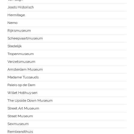
Joods Historisch
Hermitage
Nemo
Rijksmuseum
Scheepvaartmuseum
Stedelijk
Tropenmuseum
Verzetsmuseum
Amsterdam Museum
Madame Tussauds
Paleis op de Dam
Willet Holthuysen
The Upside Down Museum
Street Art Museum
Straat Museum
Sexmuseum
Rembrandthuis