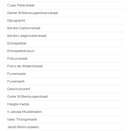
Czaar Peterstraat
Derde Wittenburgerdwarsstraat
Dijksgracht
Eerste Coehornstraat
Eerste Leeghwaterstraat
Entrepotdok
Entrepotdoksluis
Fortuinstraat
Frans de Wollantstraat
Funenkade
Funenpark
Geschutswerf
Grote Wittenburgerstraat
Hoogte Kadijk
Ir Jakoba Mulderplein
Isaac Titsinghkade
Jacob Bontiusplaats