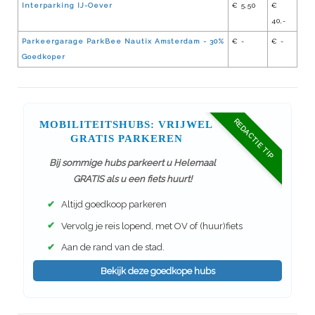
Interparking IJ-Oever
€ 5,50
€
40,-
Parkeergarage ParkBee Nautix Amsterdam - 30%
€ -
€ -
Goedkoper
REDACTIE TIP
MOBILITEITSHUBS: VRIJWEL
GRATIS PARKEREN
Bij sommige hubs parkeert u Helemaal
GRATIS als u een fiets huurt!
✔
Altijd goedkoop parkeren
✔
Vervolg je reis lopend, met OV of (huur)fiets
✔
Aan de rand van de stad.
Bekijk deze goedkope hubs