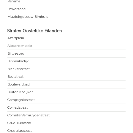
Panama
Powerzone
Muziekgebouw Bimhuis
Straten Oostelijke Eilanden
Azartplein
Alexanderkade
Bijltjespad
Binnenkadijk
Blankenstraat
Bootstraat
Boulevardpad
Buiten Kadijken
Compagniestraat
Conradstraat
Cornelis Vermuydenstraat
Cruquiuskade
Cruquiusstraat