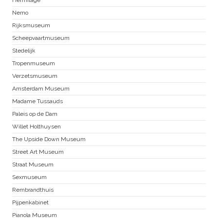
Nemo
Rijksmuseum
Scheepvaartmuseum
Stedelijk
Tropenmuseum
Verzetsmuseum
Amsterdam Museum
Madame Tussauds
Paleis op de Dam
Willet Holthuysen
The Upside Down Museum
Street Art Museum
Straat Museum
Sexmuseum
Rembrandthuis
Pijpenkabinet
Pianola Museum