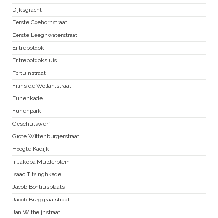
Dijksgracht
Eerste Coehornstraat
Eerste Leeghwaterstraat
Entrepotdok
Entrepotdoksluis
Fortuinstraat
Frans de Wollantstraat
Funenkade
Funenpark
Geschutswerf
Grote Wittenburgerstraat
Hoogte Kadijk
Ir Jakoba Mulderplein
Isaac Titsinghkade
Jacob Bontiusplaats
Jacob Burggraafstraat
Jan Witheijnstraat