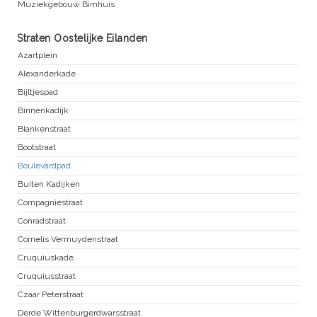
Muziekgebouw Bimhuis
Straten Oostelijke Eilanden
Azartplein
Alexanderkade
Bijltjespad
Binnenkadijk
Blankenstraat
Bootstraat
Boulevardpad
Buiten Kadijken
Compagniestraat
Conradstraat
Cornelis Vermuydenstraat
Cruquiuskade
Cruquiusstraat
Czaar Peterstraat
Derde Wittenburgerdwarsstraat