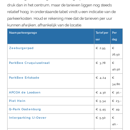
druk dan in het centrum, maar de tarieven liggen nog steeds
relatief hoog. In onderstaande tabel vindt u een indicatie van de
parkeerkosten. Houd er rekening mee dat de tarieven per uur
kunnen afwijken, afhankelijk van de locatie.
Naam parkeergarage
Tarief per
Per
uur
dag
Zeeburgerpad
€ 2,95
€
26,50
ParkBee Cruquiusstraat
€ 3,78
€
40,50
ParkBee Ertskade
€ 4,24
€
34,80
APCOA de Loodsen
€ 4,30
€ 30,-
Piet Hein
€ 5,34
€ 23,-
Q-Park Oostenburg
€ 5,45
€ 49
Interparking IJ-Oever
€ 5,50
€
40,-