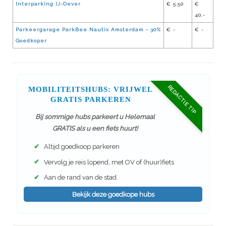
Interparking IJ-Oever
€ 5,50
€
40,-
Parkeergarage ParkBee Nautix Amsterdam - 30%
€ -
€ -
Goedkoper
REDACTIE TIP
MOBILITEITSHUBS: VRIJWEL
GRATIS PARKEREN
Bij sommige hubs parkeert u Helemaal
GRATIS als u een fiets huurt!
✔
Altijd goedkoop parkeren
✔
Vervolg je reis lopend, met OV of (huur)fiets
✔
Aan de rand van de stad.
Bekijk deze goedkope hubs