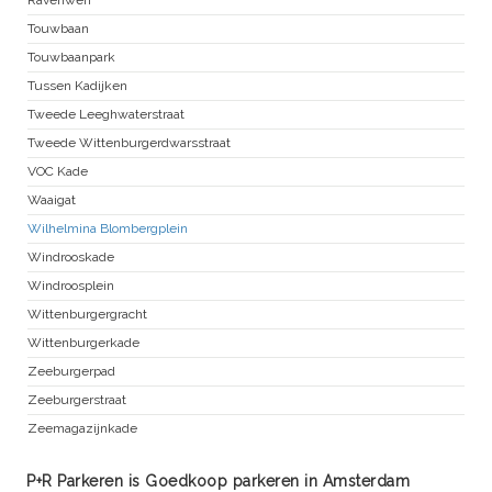
Touwbaan
Touwbaanpark
Tussen Kadijken
Tweede Leeghwaterstraat
Tweede Wittenburgerdwarsstraat
VOC Kade
Waaigat
Wilhelmina Blombergplein
Windrooskade
Windroosplein
Wittenburgergracht
Wittenburgerkade
Zeeburgerpad
Zeeburgerstraat
Zeemagazijnkade
P+R Parkeren is Goedkoop parkeren in Amsterdam