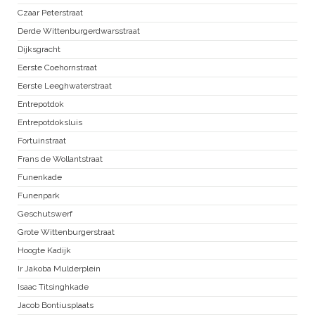
Czaar Peterstraat
Derde Wittenburgerdwarsstraat
Dijksgracht
Eerste Coehornstraat
Eerste Leeghwaterstraat
Entrepotdok
Entrepotdoksluis
Fortuinstraat
Frans de Wollantstraat
Funenkade
Funenpark
Geschutswerf
Grote Wittenburgerstraat
Hoogte Kadijk
Ir Jakoba Mulderplein
Isaac Titsinghkade
Jacob Bontiusplaats