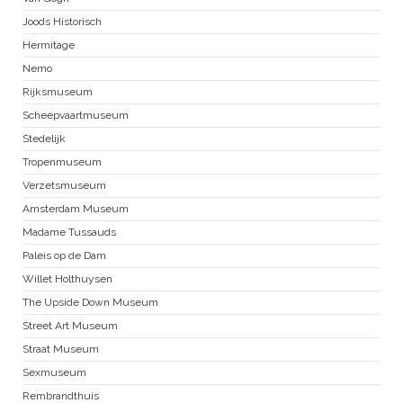
Joods Historisch
Hermitage
Nemo
Rijksmuseum
Scheepvaartmuseum
Stedelijk
Tropenmuseum
Verzetsmuseum
Amsterdam Museum
Madame Tussauds
Paleis op de Dam
Willet Holthuysen
The Upside Down Museum
Street Art Museum
Straat Museum
Sexmuseum
Rembrandthuis