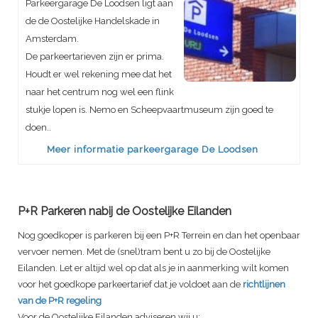
Parkeergarage De Loodsen ligt aan
de de Oostelijke Handelskade in
Amsterdam.
De parkeertarieven zijn er prima.
Houdt er wel rekening mee dat het
naar het centrum nog wel een flink
stukje lopen is. Nemo en Scheepvaartmuseum zijn goed te
doen..
Meer informatie parkeergarage De Loodsen
P+R Parkeren nabij de Oostelijke Eilanden
Nog goedkoper is parkeren bij een P+R Terrein en dan het openbaar
vervoer nemen. Met de (snel)tram bent u zo bij de Oostelijke
Eilanden. Let er altijd wel op dat als je in aanmerking wilt komen
voor het goedkope parkeertarief dat je voldoet aan de
richtlijnen
van de P+R regeling
Voor de Oostelijke Eilanden adviseren wij u: