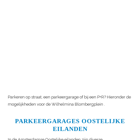
Parkeren op straat, een parkeergarage of bij een P+R? Hieronder de
mogelijkheden voor de
Wilhelmina Blombergplein
.
PARKEERGARAGES OOSTELIJKE
EILANDEN
In de Amsterdamse Oostelijke eilanden zijn diverse