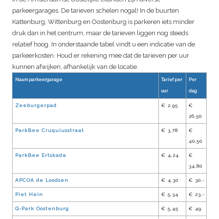
parkeergarages. De tarieven schelen nogal! In de buurten
Kattenburg, Wittenburg en Oostenburg is parkeren iets minder
druk dan in het centrum, maar de tarieven liggen nog steeds
relatief hoog. In onderstaande tabel vindt u een indicatie van de
parkeerkosten. Houd er rekening mee dat de tarieven per uur
kunnen afwijken, afhankelijk van de locatie.
Naam parkeergarage
Tarief per
Per
uur
dag
Zeeburgerpad
€ 2,95
€
26,50
ParkBee Cruquiusstraat
€ 3,78
€
40,50
ParkBee Ertskade
€ 4,24
€
34,80
APCOA de Loodsen
€ 4,30
€ 30,-
Piet Hein
€ 5,34
€ 23,-
Q-Park Oostenburg
€ 5,45
€ 49