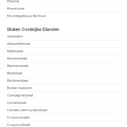
Panama
Powerzone
Muziekgebouw Bimhuis
Straten Oostelijke Eilanden
Azartplein
Alexanderkade
Bijltjespad
Binnenkadijk
Blankenstraat
Bootstraat
Boulevardpad
Buiten Kadijken
Compagniestraat
Conradstraat
Cornelis Vermuydenstraat
Cruquiuskade
Cruquiusstraat