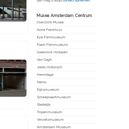
dan mag u altijd
contact opnemen
.
Musea Amsterdam Centrum
Overzicht Musea
Anne Frankhuis
Eye Filmmuseum
Foam Filmmuseum
Geelvinck Hinlopen
Van Gogh
Joods Historisch
Hermitage
Nemo
Rijksmuseum
Scheepvaartmuseum
Stedelijk
Tropenmuseum
Verzetsmuseum
Amsterdam Museum