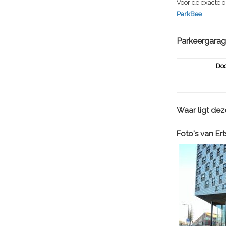
Voor de exacte o
ParkBee
Parkeergara
Doo
Waar ligt de
Foto's van
Er