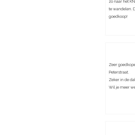
zo naar het KN
te wandelen. D
goedkoop!
Zeer goedkope
Peterstraat.
Zeker in de da
Wil je meer w