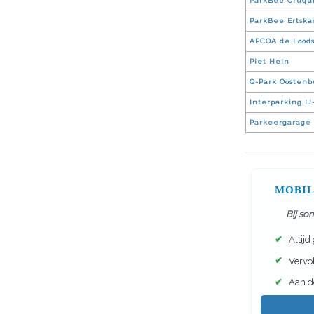
ParkBee Cruqui
ParkBee Ertska
APCOA de Lood
Piet Hein
Q-Park Oostenb
Interparking I
Parkeergarage 
MOBIL
Bij so
✔
Altijd
✔
Vervol
✔
Aan de