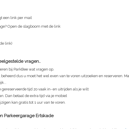
t een link per mail
rage? Open de slagboom met de link
 de link)
Veelgestelde vragen..
eren bij ParkBee wat vragen op.
t beheerd dus u moet het wel even van te voren uitzoeken en reserveren. Maa
jk...
 gereserveerde tijd zo vaak in- en uitrijden als je wilt
n. Dan betaal de extra tijd via je mobiel
zigen kan gratis tot 1 uur van te voren.
en Parkeergarage
Ertskade