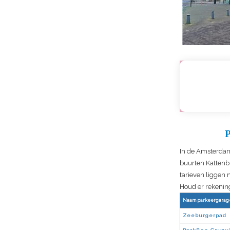
In de Amsterdams
buurten Kattenb
tarieven liggen 
Houd er rekening
Naam parkeergarag
Zeeburgerpad