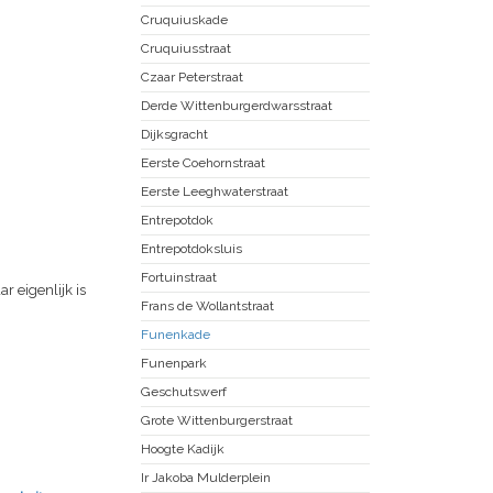
Cruquiuskade
Cruquiusstraat
Czaar Peterstraat
Derde Wittenburgerdwarsstraat
Dijksgracht
Eerste Coehornstraat
Eerste Leeghwaterstraat
Entrepotdok
Entrepotdoksluis
Fortuinstraat
r eigenlijk is
Frans de Wollantstraat
Funenkade
Funenpark
Geschutswerf
Grote Wittenburgerstraat
Hoogte Kadijk
Ir Jakoba Mulderplein