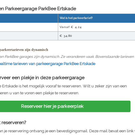
ven Parkeergarage
ParkBee Ertskade
Wat is het parkeertarief?
Vanaf €
4,24
€
34,80
arkeertarieven zijn dynamisch
an ParkBee garages zijn dynamisch. Ze veranderen vaak. Bovenstaande tarieven zi
realtime tarieven van parkeergarage
ParkBee Ertskade
erveer een plekje in deze parkeergarage
ge
Ertskade
is het mogelijk vooraf te reserveren. Wilt u zeker zijn van een
seren u van te voren een plekje te reserveren.
Reserveer hier je parkeerplek
 reserveren?
n je reservering ontvang je een bevestigingsmail. Deze mail bevat een link