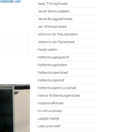
 website van
Isaac Titsinghkade
Jacob Bontiusplaats
Jacob Burggraafstraat
Jan Witheijnstraat
Johanna ter Meulenplein
Johannis de Rijkestraat
Kadijksplein
Kattenburgergracht
Kattenburgerplein
Kattenburgerstraat
Kattenburgerhof
Kattenburgerkruisstraat
Kleine Wittenburgerstraat
Kraijenhoffstraat
Kruithuisstraat
Laagte Kadijk
Leeuwenwerf