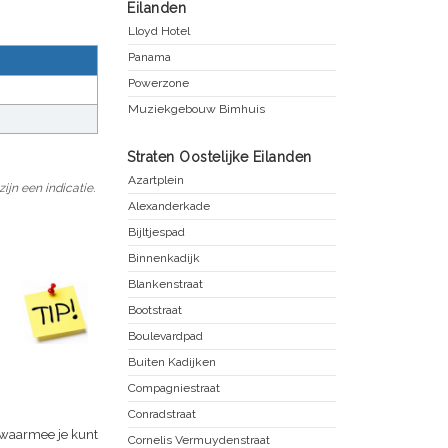
Eilanden
Lloyd Hotel
Panama
Powerzone
Muziekgebouw Bimhuis
Straten Oostelijke Eilanden
Azartplein
jn een indicatie.
Alexanderkade
Bijltjespad
Binnenkadijk
Blankenstraat
Bootstraat
Boulevardpad
Buiten Kadijken
Compagniestraat
Conradstraat
 waarmee je kunt
Cornelis Vermuydenstraat