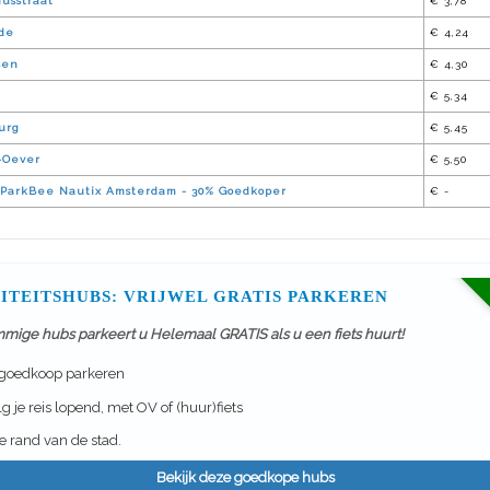
usstraat
€ 3,78
de
€ 4,24
sen
€ 4,30
€ 5,34
urg
€ 5,45
J-Oever
€ 5,50
ParkBee Nautix Amsterdam - 30% Goedkoper
€ -
ITEITSHUBS: VRIJWEL GRATIS PARKEREN
mmige hubs parkeert u Helemaal GRATIS als u een fiets huurt!
 goedkoop parkeren
g je reis lopend, met OV of (huur)fiets
 rand van de stad.
Bekijk deze goedkope hubs