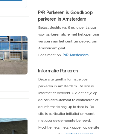
P+R Parkeren is Goedkoop
parkeren in Amsterdam
Betaal slechts v.a. 6 euro per 24 uur
voor parkeren als je met het openbaar
vervoer naar het centrumgebied van
Amsterdam gaat.
Lees meer op:
P+R Amsterdam
Informatie Parkeren
Deze site geeft informatie over
parkeren in Amsterdam. De site is
informatief bedoeld. U dient altijd op
de parkeerautomaat te controleren of
de informatie nog up to date is. De
site is particulier initiatief en wordt
niet door de gemeente beheerd.
Mocht er iets niets kloppen op de site