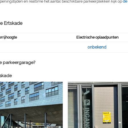
peningstijden en realtime het aantal beschikbare parkeerplekken kijk op
de
ge
Ertskade
rrijhoogte
Electrische oplaadpunten
onbekend
ze parkeergarage?
tskade