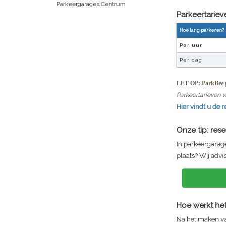
Parkeergarages Centrum
Parkeertarie
Hoe lang parkeren?
Per uur
Per dag
LET OP: ParkBee p
Parkeertarieven v
Hier vindt u de 
Onze tip: res
In parkeergara
plaats? Wij advi
Hoe werkt het
Na het maken va