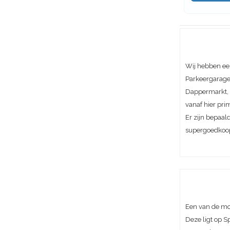
Wij hebben ee
Parkeergarage 
Dappermarkt, A
vanaf hier pri
Er zijn bepaal
supergoedkoo
Een van de mo
Deze ligt op S