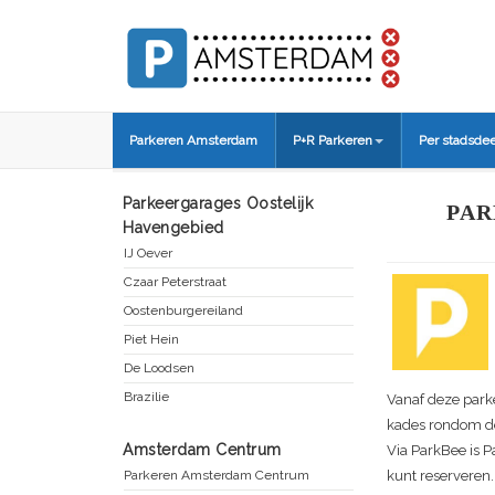
Parkeren Amsterdam
P+R Parkeren
Per stadsdee
Parkeergarages Oostelijk
PAR
Havengebied
IJ Oever
Czaar Peterstraat
Oostenburgereiland
Piet Hein
De Loodsen
Brazilie
Vanaf deze park
kades rondom de
Amsterdam Centrum
Via ParkBee is 
Parkeren Amsterdam Centrum
kunt reserveren.