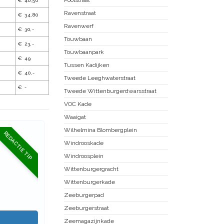
€ 40,50
Ravenstraat
€ 34,80
Ravenwerf
€ 30,-
Touwbaan
€ 23,-
Touwbaanpark
€ 49
Tussen Kadijken
€ 40,-
Tweede Leeghwaterstraat
€ -
Tweede Wittenburgerdwarsstraat
VOC Kade
Waaigat
Wilhelmina Blombergplein
REDACTIE TIP
Windrooskade
Windroosplein
Wittenburgergracht
Wittenburgerkade
Zeeburgerpad
Zeeburgerstraat
Zeemagazijnkade