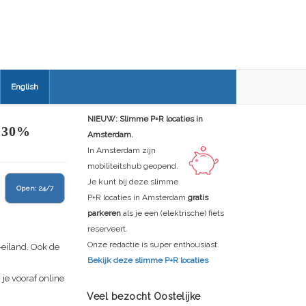
English
NIEUW: Slimme P+R locaties in
 30%
Amsterdam.
In Amsterdam zijn
mobiliteitshub geopend.
Je kunt bij deze slimme
Open:
24/7
P+R locaties in Amsterdam
gratis
parkeren
als je een (elektrische) fiets
reserveert.
Onze redactie is super enthousiast.
-eiland. Ook de
Bekijk deze slimme P+R locaties
je vooraf online
Veel bezocht Oostelijke