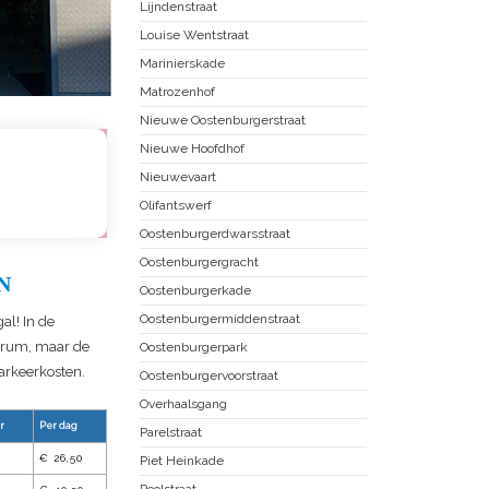
Lijndenstraat
Louise Wentstraat
Marinierskade
Matrozenhof
Nieuwe Oostenburgerstraat
Nieuwe Hoofdhof
Nieuwevaart
Olifantswerf
Oostenburgerdwarsstraat
Oostenburgergracht
N
Oostenburgerkade
Oostenburgermiddenstraat
al! In de
ntrum, maar de
Oostenburgerpark
parkeerkosten.
Oostenburgervoorstraat
Overhaalsgang
r
Per dag
Parelstraat
€ 26,50
Piet Heinkade
Poolstraat