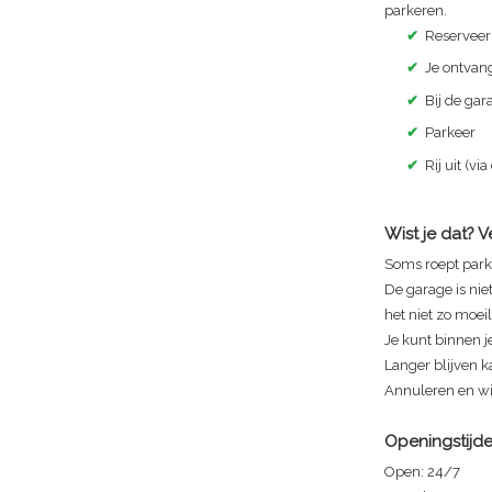
parkeren.
✔
Reserveer
✔
Je ontvang
✔
Bij de ga
✔
Parkeer
✔
Rij uit (via
Wist je dat? 
Soms roept park
De garage is nie
het niet zo moeili
Je kunt binnen je
Langer blijven ka
Annuleren en wij
Openingstijd
Open:
24/7